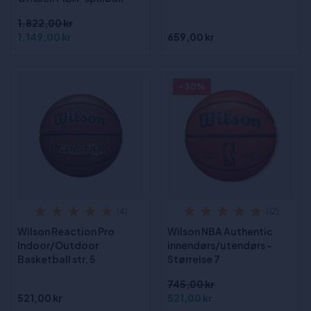
1.822,00 kr
1.149,00 kr
659,00 kr
- 30%
(4)
(12)
Wilson Reaction Pro
Wilson NBA Authentic
Indoor/Outdoor
innendørs/utendørs -
Basketball str. 5
Størrelse 7
745,00 kr
521,00 kr
521,00 kr