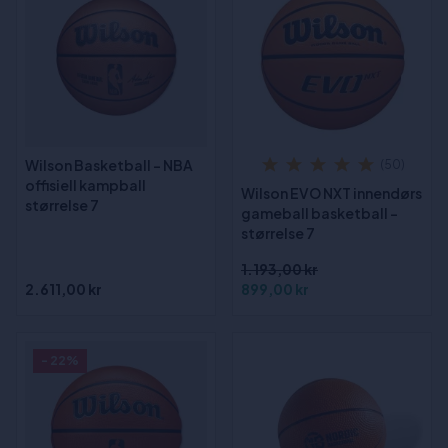
Wilson Basketball - NBA
(50)
offisiell kampball
Wilson EVO NXT innendørs
størrelse 7
gameball basketball -
størrelse 7
1.193,00 kr
2.611,00 kr
899,00 kr
- 22%