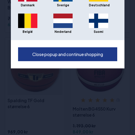
Wilson FIBA 3x3 Official
Wilson Reaction Pro
Danmark
Sverige
Deutschland
Basketball str. 6
Indoor/Outdoor
Basketball str. 7
774,00 kr
639,00 kr
521,00 kr
België
Nederland
Suomi
- 29%
Close popup and continue shopping
Spalding TF Gold
(1)
størrelse 6
Molten BG4550 Kurv
størrelse 6
1.193,00 kr
969,00 kr
849,00 kr