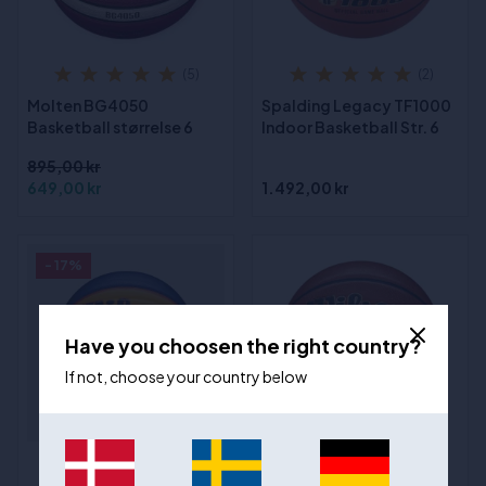
(5)
(2)
Molten BG4050
Spalding Legacy TF1000
Basketball størrelse 6
Indoor Basketball Str. 6
895,00 kr
649,00 kr
1.492,00 kr
- 17%
Have you choosen the right country?
If not, choose your country below
(7)
(9)