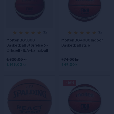
(5)
(8)
Molten BG5000
Molten BG4000 Indoor
Basketball Størrelse 6 -
Basketball str. 6
Offisiell FIBA-kampball
1.820,00 kr
774,00 kr
1.149,00 kr
649,00 kr
- 16%