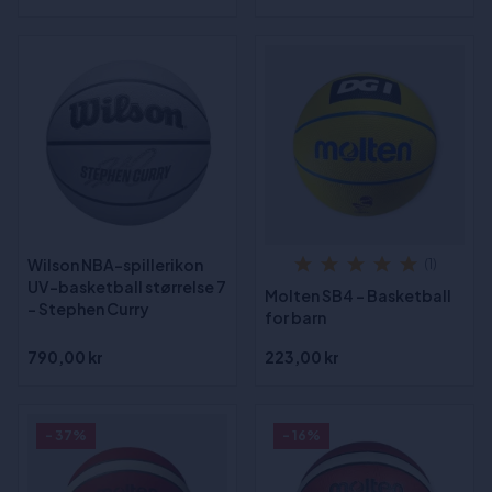
Wilson NBA-spillerikon
(1)
UV-basketball størrelse 7
Molten SB4 - Basketball
- Stephen Curry
for barn
790,00 kr
223,00 kr
- 37%
- 16%