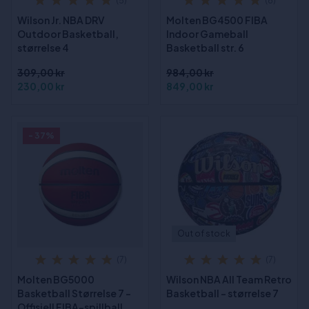
(5)
(8)
Wilson Jr. NBA DRV
Molten BG4500 FIBA
Outdoor Basketball,
Indoor Gameball
størrelse 4
Basketball str. 6
309,00 kr
984,00 kr
230,00 kr
849,00 kr
- 37%
Out of stock
(7)
(7)
Molten BG5000
Wilson NBA All Team Retro
Basketball Størrelse 7 -
Basketball - størrelse 7
Offisiell FIBA-spillball