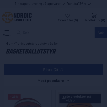
1-4 dagers levering på lagervarer
Frakt fra 139 kr
NORDIC
BASKETBALL
Favoritter (0)
Handlekurv (0)
Søk...
Søk
Menu
Hjem
/
Treningsutstyrogutstyr
/
Baller
BASKETBALLUTSTYR
Filtre
(2)
Mest populære
- 25%
Se produktet på
video