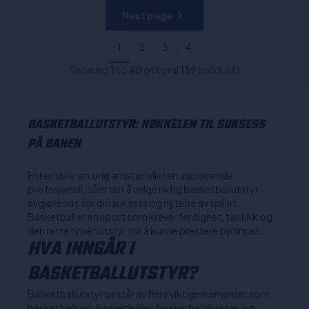
Next page
1
2
3
4
Showing
1
to
40
of total
139
products
BASKETBALLUTSTYR: NØKKELEN TIL SUKSESS
PÅ BANEN
Enten du er en ivrig amatør eller en aspirerende
profesjonell, så er det å velge riktig basketballutstyr
avgjørende for din suksess og nytelse av spillet.
Basketball er en sport som krever ferdighet, taktikk og
den rette typen utstyr for å kunne prestere optimalt.
HVA INNGÅR I
BASKETBALLUTSTYR?
Basketballutstyr består av flere viktige elementer som
basketballsko, basketballer, basketballdrakter, og