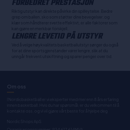
FORBEDRET PRESTASJON
Riktig utstyr kan direkte påvirke din spilleytelse. Bedre
grep om ballen, sko som støtter dine bevegelser, og
klær som håndterer svette effektivt, er alle faktorer som
kan gjøre en merkbar forskjell.
LENGRE LEVETID PÅ UTSTYR
Ved å velge høykvalitets basketballutstyr sørger du også
for at dine sportsgjenstander varer lengre, slik at du
unngår frekvent utskiftning og sparer penger over tid.
Om oss
I Nordicbasketball er vi eksperter med mer enn 8 års erfaring
innen basketball. Hvis du har spørsmål, er du velkommen til å
kontakte oss, og vi vil gjøre vårt beste for å hjelpe deg
Nordic Shops ApS
Organisasjonsnummer: 934 617 614MVA