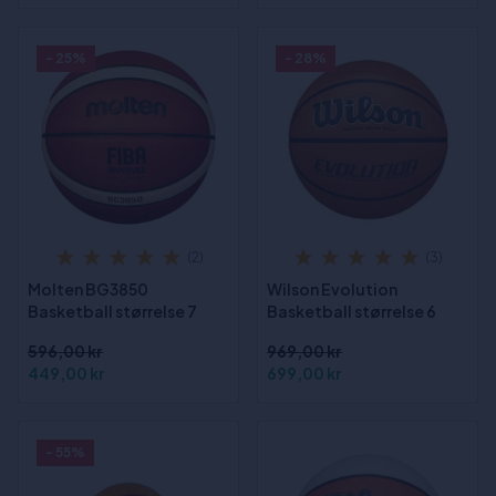
- 25%
- 28%
(2)
(3)
Molten BG3850
Wilson Evolution
Basketball størrelse 7
Basketball størrelse 6
596,00 kr
969,00 kr
449,00 kr
699,00 kr
- 55%