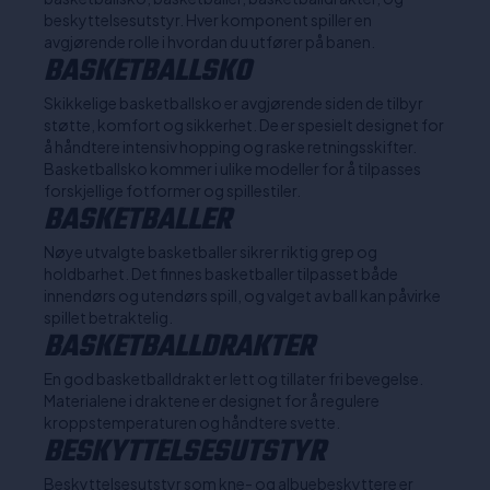
beskyttelsesutstyr. Hver komponent spiller en
avgjørende rolle i hvordan du utfører på banen.
BASKETBALLSKO
Skikkelige basketballsko er avgjørende siden de tilbyr
støtte, komfort og sikkerhet. De er spesielt designet for
å håndtere intensiv hopping og raske retningsskifter.
Basketballsko kommer i ulike modeller for å tilpasses
forskjellige fotformer og spillestiler.
BASKETBALLER
Nøye utvalgte basketballer sikrer riktig grep og
holdbarhet. Det finnes basketballer tilpasset både
innendørs og utendørs spill, og valget av ball kan påvirke
spillet betraktelig.
BASKETBALLDRAKTER
En god basketballdrakt er lett og tillater fri bevegelse.
Materialene i draktene er designet for å regulere
kroppstemperaturen og håndtere svette.
BESKYTTELSESUTSTYR
Beskyttelsesutstyr som kne- og albuebeskyttere er