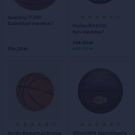
Spalding TF250
(4)
Basketball størrelse 7
Molten BG4000
Kurvstørrelse 7
774,00 kr
596,00 kr
649,00 kr
(7)
(3)
Nordic Basketball Bronse
Wilson NBA Team Alliance