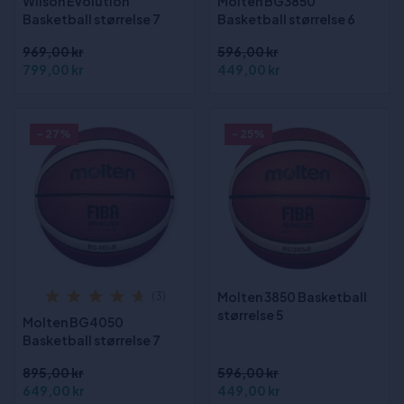
Wilson Evolution
Molten BG3850
Basketball størrelse 7
Basketball størrelse 6
969,00 kr
596,00 kr
799,00 kr
449,00 kr
- 27%
- 25%
Molten 3850 Basketball
(3)
størrelse 5
Molten BG4050
Basketball størrelse 7
895,00 kr
596,00 kr
649,00 kr
449,00 kr