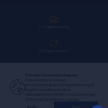
1-4 dagers levering
30 dagers returrett
Chat: Åpen alle hverdager fra kl. 11:00-15:30.
Vi bruker informasjonskapsler
Et eksempel er at vi bruker
informasjonskapsler til å huske hvilke ting du
legger til i handlekurven slik at
kjøpsopplevelsen din blir bra og du kan legge
+1000 anmeldelser
til flere ting i handlekurven.
Les mer
Avslå
Tillat