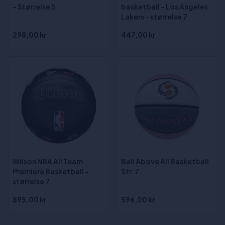
- Størrelse 5
basketball - Los Angeles
Lakers - størrelse 7
298,00 kr
447,00 kr
Wilson NBA All Team
Ball Above All Basketball
Premiere Basketball -
Str. 7
størrelse 7
895,00 kr
596,00 kr