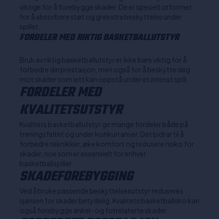
viktige for å forebygge skader. De er spesielt utformet
for å absorbere støt og gi ekstra beskyttelse under
spillet.
FORDELER MED RIKTIG BASKETBALLUTSTYR
Bruk av riktig basketballutstyr er ikke bare viktig for å
forbedre din prestasjon, men også for å beskytte deg
mot skader som lett kan oppstå under et intenst spill.
FORDELER MED
KVALITETSUTSTYR
Kvalitets basketballutstyr gir mange fordeler både på
treningsfeltet og under konkurranser. Det bidrar til å
forbedre teknikker, øke komfort og redusere risiko for
skader, noe som er essensielt for enhver
basketballspiller.
SKADEFOREBYGGING
Ved å bruke passende beskyttelsesutstyr reduseres
sjansen for skader betydelig. Kvalitets basketballsko kan
også forebygge ankel- og fotrelaterte skader.