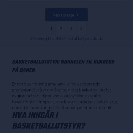
Next page
1
2
3
4
Showing
1
to
40
of total
137
products
BASKETBALLUTSTYR: NØKKELEN TIL SUKSESS
PÅ BANEN
Enten du er en ivrig amatør eller en aspirerende
profesjonell, så er det å velge riktig basketballutstyr
avgjørende for din suksess og nytelse av spillet.
Basketball er en sport som krever ferdighet, taktikk og
den rette typen utstyr for å kunne prestere optimalt.
HVA INNGÅR I
BASKETBALLUTSTYR?