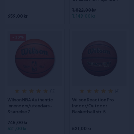
1.822,00 kr
659,00 kr
1.149,00 kr
- 30%
(12)
(4)
Wilson NBA Authentic
Wilson Reaction Pro
innendørs/utendørs -
Indoor/Outdoor
Størrelse 7
Basketball str. 5
745,00 kr
521,00 kr
521,00 kr