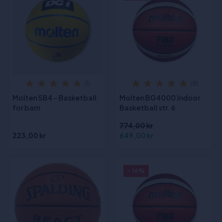
(1)
(8)
Molten SB4 - Basketball
Molten BG4000 Indoor
for barn
Basketball str. 6
774,00 kr
223,00 kr
649,00 kr
- 16%