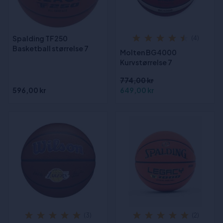
Spalding TF250
(4)
Basketball størrelse 7
Molten BG4000
Kurvstørrelse 7
774,00 kr
596,00 kr
649,00 kr
(3)
(2)