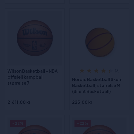
Wilson Basketball - NBA
(3)
offisiell kampball
Nordic Basketball Skum
størrelse 7
Basketball, størrelse M
(Silent Basketball)
2.611,00 kr
223,00 kr
- 22%
- 22%