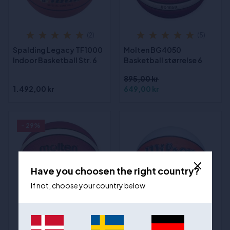
(2)
(5)
Spalding Legacy TF1000
Molten BG4050
Indoor Basketball Str. 6
Basketball størrelse 6
895,00 kr
1.492,00 kr
649,00 kr
- 29%
Have you choosen the right country?
If not, choose your country below
(1)
(6)