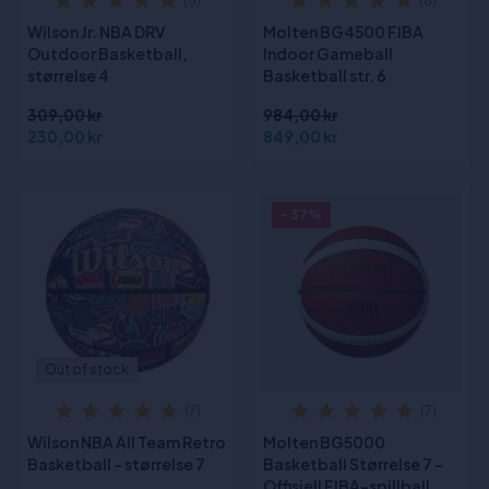
(5)
(8)
Wilson Jr. NBA DRV
Molten BG4500 FIBA
Outdoor Basketball,
Indoor Gameball
størrelse 4
Basketball str. 6
309,00 kr
984,00 kr
230,00 kr
849,00 kr
- 37%
Out of stock
(7)
(7)
Wilson NBA All Team Retro
Molten BG5000
Basketball - størrelse 7
Basketball Størrelse 7 -
Offisiell FIBA-spillball