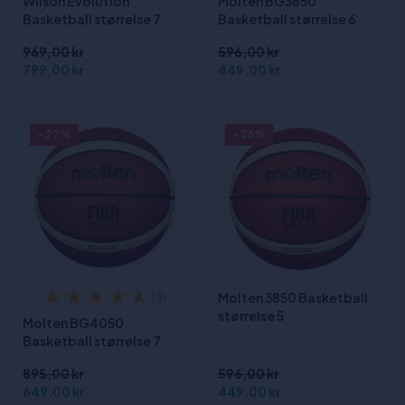
Wilson Evolution
Molten BG3850
Basketball størrelse 7
Basketball størrelse 6
969,00 kr
596,00 kr
799,00 kr
449,00 kr
- 27%
- 25%
Molten 3850 Basketball
(3)
størrelse 5
Molten BG4050
Basketball størrelse 7
895,00 kr
596,00 kr
649,00 kr
449,00 kr