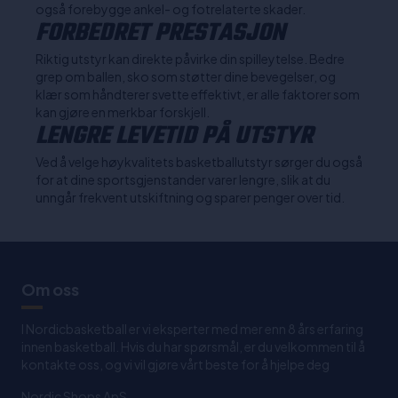
også forebygge ankel- og fotrelaterte skader.
FORBEDRET PRESTASJON
Riktig utstyr kan direkte påvirke din spilleytelse. Bedre
grep om ballen, sko som støtter dine bevegelser, og
klær som håndterer svette effektivt, er alle faktorer som
kan gjøre en merkbar forskjell.
LENGRE LEVETID PÅ UTSTYR
Ved å velge høykvalitets basketballutstyr sørger du også
for at dine sportsgjenstander varer lengre, slik at du
unngår frekvent utskiftning og sparer penger over tid.
Om oss
I Nordicbasketball er vi eksperter med mer enn 8 års erfaring
innen basketball. Hvis du har spørsmål, er du velkommen til å
kontakte oss, og vi vil gjøre vårt beste for å hjelpe deg
Nordic Shops ApS