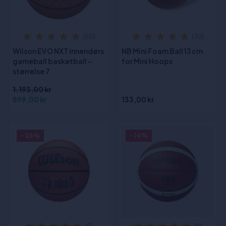
(50)
(30)
Wilson EVO NXT innendørs
NB Mini Foam Ball 13 cm
gameball basketball -
for Mini Hoops
størrelse 7
1.193,00 kr
899,00 kr
133,00 kr
- 26%
- 14%