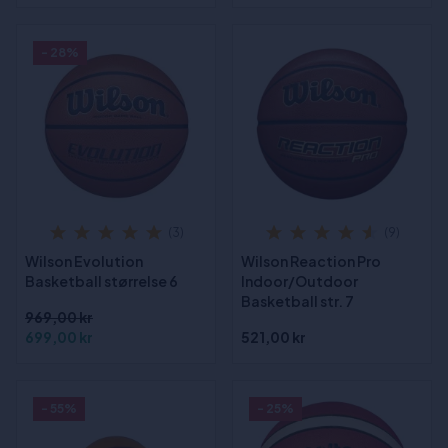
- 28%
(3)
(9)
Wilson Evolution
Wilson Reaction Pro
Basketball størrelse 6
Indoor/Outdoor
Basketball str. 7
969,00 kr
699,00 kr
521,00 kr
- 55%
- 25%