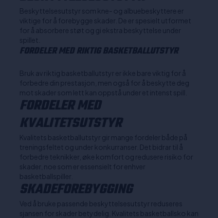
Beskyttelsesutstyr som kne- og albuebeskyttere er
viktige for å forebygge skader. De er spesielt utformet
for å absorbere støt og gi ekstra beskyttelse under
spillet.
FORDELER MED RIKTIG BASKETBALLUTSTYR
Bruk av riktig basketballutstyr er ikke bare viktig for å
forbedre din prestasjon, men også for å beskytte deg
mot skader som lett kan oppstå under et intenst spill.
FORDELER MED
KVALITETSUTSTYR
Kvalitets basketballutstyr gir mange fordeler både på
treningsfeltet og under konkurranser. Det bidrar til å
forbedre teknikker, øke komfort og redusere risiko for
skader, noe som er essensielt for enhver
basketballspiller.
SKADEFOREBYGGING
Ved å bruke passende beskyttelsesutstyr reduseres
sjansen for skader betydelig. Kvalitets basketballsko kan