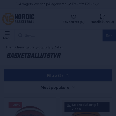
1-4 dagers levering på lagervarer
Frakt fra 139 kr
NORDIC
BASKETBALL
Favoritter (0)
Handlekurv (0)
Søk...
Søk
Menu
Hjem
/
Treningsutstyrogutstyr
/
Baller
BASKETBALLUTSTYR
Filtre
(2)
Mest populære
- 25%
Se produktet på
video