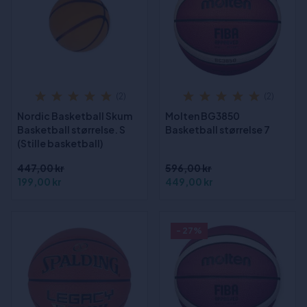
(2)
(2)
Nordic Basketball Skum
Molten BG3850
Basketball størrelse. S
Basketball størrelse 7
(Stille basketball)
447,00 kr
596,00 kr
199,00 kr
449,00 kr
- 27%