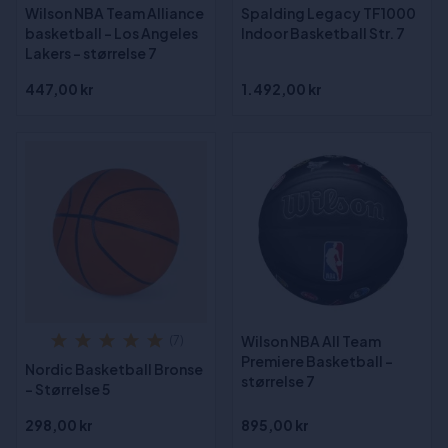
Wilson NBA Team Alliance
Spalding Legacy TF1000
basketball - Los Angeles
Indoor Basketball Str. 7
Lakers - størrelse 7
447,00 kr
1.492,00 kr
Wilson NBA All Team
(7)
Premiere Basketball -
Nordic Basketball Bronse
størrelse 7
- Størrelse 5
298,00 kr
895,00 kr