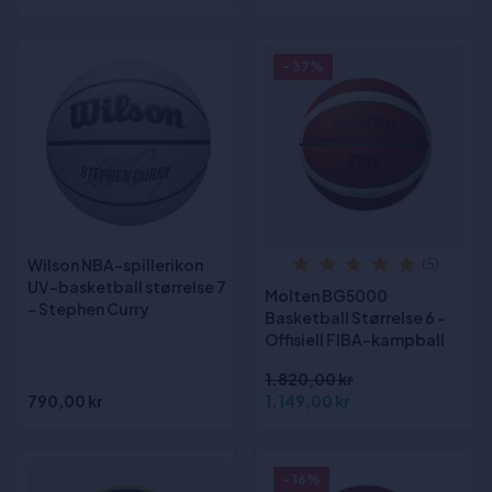
- 37%
Wilson NBA-spillerikon
(5)
UV-basketball størrelse 7
Molten BG5000
- Stephen Curry
Basketball Størrelse 6 -
Offisiell FIBA-kampball
1.820,00 kr
790,00 kr
1.149,00 kr
- 16%