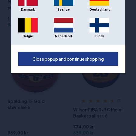
Molten BG4550 Kurv
Wilson WNBA Authentic
størrelse 6
Series Outdoor
Danmark
Sverige
Deutschland
Basketball str. 6
1.193,00 kr
849,00 kr
447,00 kr
België
Nederland
Suomi
- 17%
Close popup and continue shopping
Spalding TF Gold
(7)
størrelse 6
Wilson FIBA 3x3 Official
Basketball str. 6
774,00 kr
969,00 kr
639,00 kr