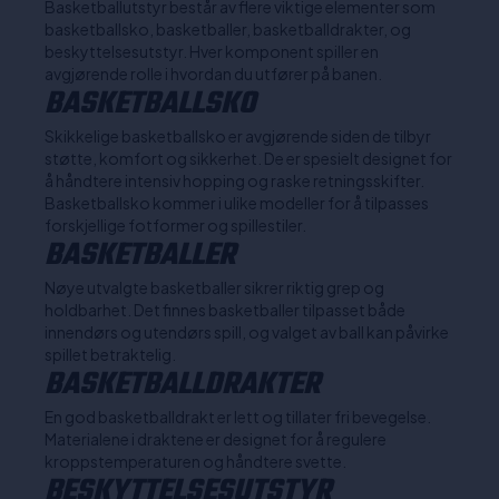
Basketballutstyr består av flere viktige elementer som
basketballsko, basketballer, basketballdrakter, og
beskyttelsesutstyr. Hver komponent spiller en
avgjørende rolle i hvordan du utfører på banen.
BASKETBALLSKO
Skikkelige basketballsko er avgjørende siden de tilbyr
støtte, komfort og sikkerhet. De er spesielt designet for
å håndtere intensiv hopping og raske retningsskifter.
Basketballsko kommer i ulike modeller for å tilpasses
forskjellige fotformer og spillestiler.
BASKETBALLER
Nøye utvalgte basketballer sikrer riktig grep og
holdbarhet. Det finnes basketballer tilpasset både
innendørs og utendørs spill, og valget av ball kan påvirke
spillet betraktelig.
BASKETBALLDRAKTER
En god basketballdrakt er lett og tillater fri bevegelse.
Materialene i draktene er designet for å regulere
kroppstemperaturen og håndtere svette.
BESKYTTELSESUTSTYR