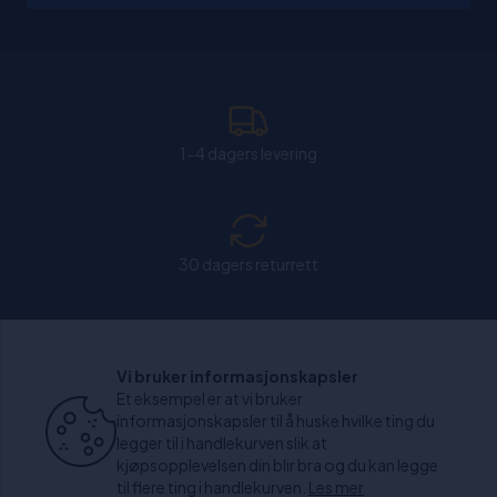
1-4 dagers levering
30 dagers returrett
Chat: Åpen alle hverdager fra kl. 11:00-15:30.
Vi bruker informasjonskapsler
Et eksempel er at vi bruker
informasjonskapsler til å huske hvilke ting du
legger til i handlekurven slik at
kjøpsopplevelsen din blir bra og du kan legge
+1000 anmeldelser
til flere ting i handlekurven.
Les mer