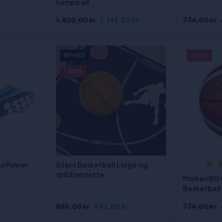
kampball
1.820,00 kr
1.149,00 kr
774,00 kr
NYHED
- 16%
- 50%
ax Power
Silent Basketball Large og
dribbelmatte
Molten BG
Basketball 
885,00 kr
442,00 kr
774,00 kr