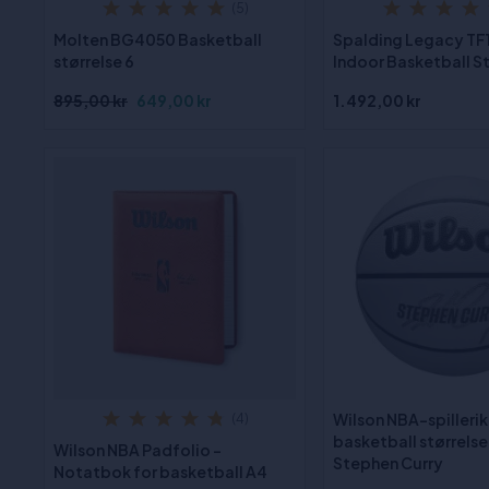
(5)
Molten BG4050 Basketball
Spalding Legacy T
størrelse 6
Indoor Basketball St
895,00 kr
649,00 kr
1.492,00 kr
Wilson NBA-spilleri
(4)
basketball størrelse 
Wilson NBA Padfolio -
Stephen Curry
Notatbok for basketball A4