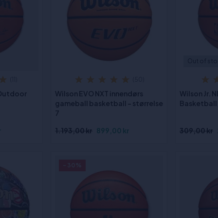
Out of st
(11)
(50)
 Outdoor
Wilson EVO NXT innendørs
Wilson Jr.
gameball basketball - størrelse
Basketball,
7
r
1.193,00 kr
899,00 kr
309,00 kr
- 30%