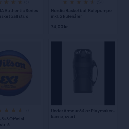
(6)
(54)
A Authentic Series
Nordic Basketball Kulepumpe
ketball str. 6
inkl. 2 kulenåler
74,00 kr
Under Armour 64 oz Playmaker-
(7)
kanne, svart
 3x3 Official
str. 6