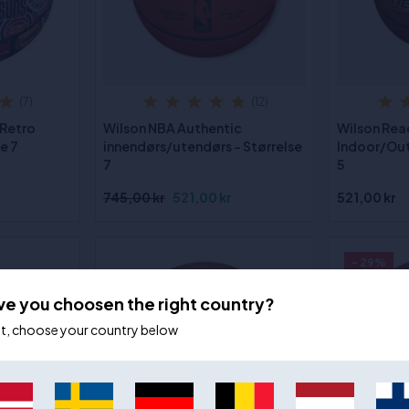
(7)
(12)
 Retro
Wilson NBA Authentic
Wilson Rea
e 7
innendørs/utendørs - Størrelse
Indoor/Out
7
5
745,00 kr
521,00 kr
521,00 kr
- 29%
ve you choosen the right country?
ot, choose your country below