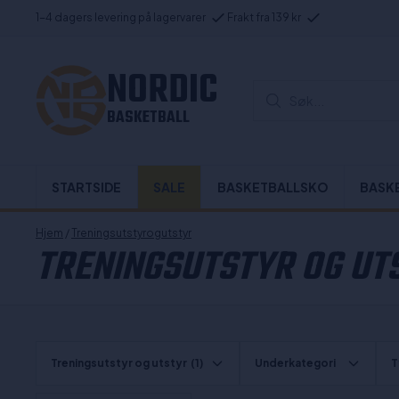
1-4 dagers levering på lagervarer
Frakt fra 139 kr
NORDIC
Søk...
BASKETBALL
STARTSIDE
SALE
BASKETBALLSKO
BASK
Hjem
/
Treningsutstyrogutstyr
TRENINGSUTSTYR OG UT
Treningsutstyr og utstyr
(1)
Underkategori
T