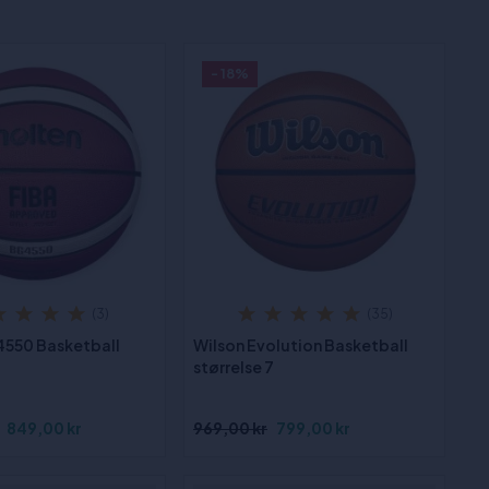
- 18%
(3)
(35)
550 Basketball
Wilson Evolution Basketball
størrelse 7
849,00 kr
969,00 kr
799,00 kr