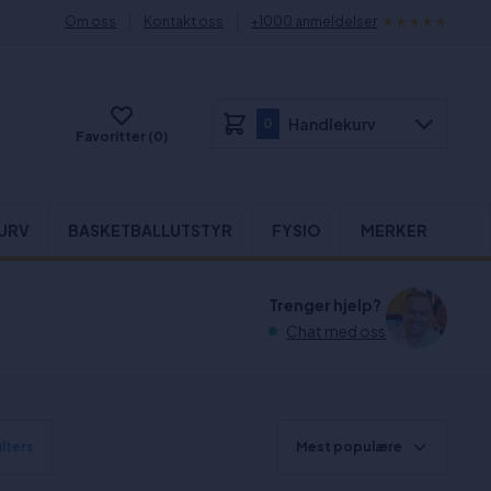
Om oss
Kontakt oss
+1000 anmeldelser
Handlekurv
0
Favoritter (0)
URV
BASKETBALLUTSTYR
FYSIO
MERKER
Trenger hjelp?
Chat med oss
ilters
Mest populære