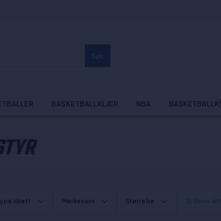
Søk
ETBALLER
BASKETBALLKLÆR
NBA
BASKETBALLK
STYR
ype idrett
Merkenavn
Størrelse
Show all f