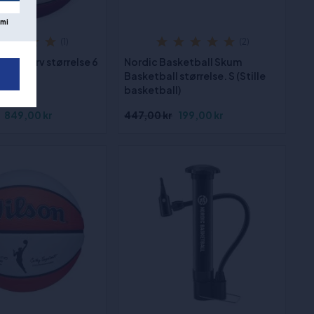
mi
(1)
(2)
550 Kurv størrelse 6
Nordic Basketball Skum
Basketball størrelse. S (Stille
basketball)
849,00 kr
447,00 kr
199,00 kr