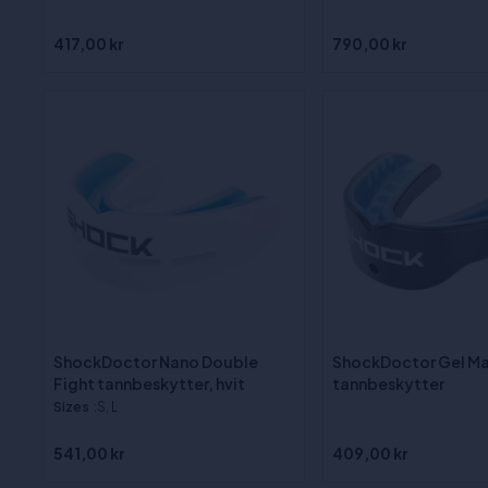
417,00 kr
790,00 kr
ShockDoctor Nano Double
ShockDoctor Gel M
Fight tannbeskytter, hvit
tannbeskytter
Sizes
:S, L
541,00 kr
409,00 kr