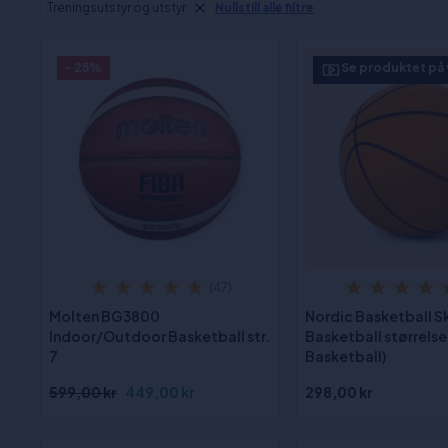
Treningsutstyr og utstyr
Nullstill alle filtre
- 25%
Se produktet på
(47)
Molten BG3800
Nordic Basketball 
Indoor/Outdoor Basketball str.
Basketball størrelse.
7
Basketball)
599,00 kr
449,00 kr
298,00 kr