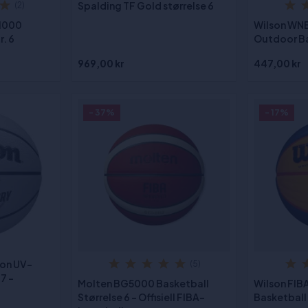
Spalding TF Gold størrelse 6
(2)
F1000
Wilson WNB
r. 6
Outdoor Bas
969,00 kr
447,00 kr
- 37%
- 17%
kon UV-
(5)
7 -
Molten BG5000 Basketball
Wilson FIBA
Størrelse 6 - Offisiell FIBA-
Basketball 