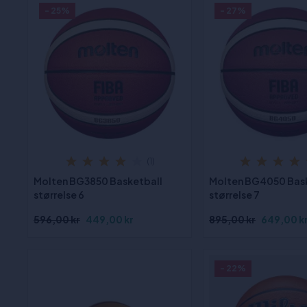
- 25%
- 27%
(1)
Molten BG3850 Basketball
Molten BG4050 Bas
størrelse 6
størrelse 7
596,00 kr
449,00 kr
895,00 kr
649,00 k
- 22%