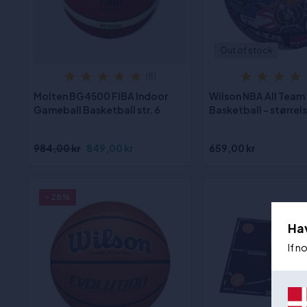
Out of stock
(8)
Molten BG4500 FIBA Indoor
Wilson NBA All Team
Gameball Basketball str. 6
Basketball - størrels
984,00 kr
849,00 kr
659,00 kr
- 28%
Ha
If n