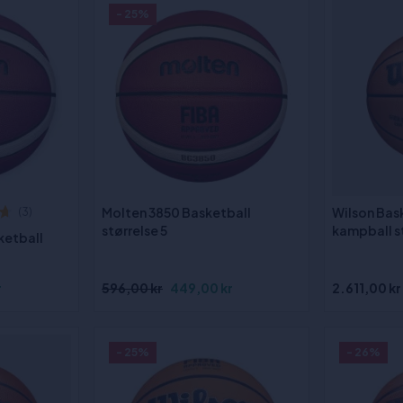
- 25%
Molten 3850 Basketball
Wilson Bask
(3)
størrelse 5
kampball st
ketball
r
596,00 kr
449,00 kr
2.611,00 kr
- 25%
- 26%