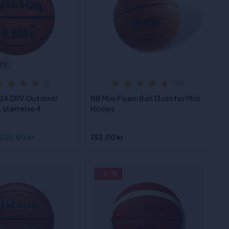
ock
(5)
(30)
 NBA DRV Outdoor
NB Mini Foam Ball 13 cm for Mini
 størrelse 4
Hoops
230,00 kr
133,00 kr
- 37%