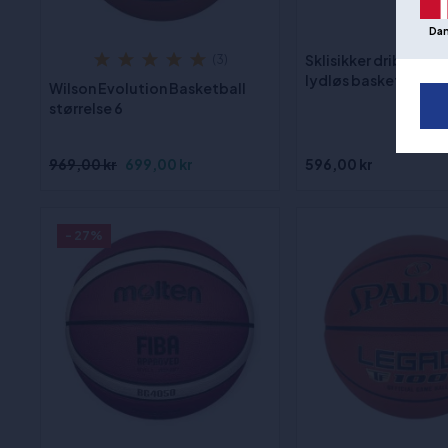
Da
Sklisikker driblemat
(3)
lydløs basketball 12
Wilson Evolution Basketball
størrelse 6
969,00 kr
699,00 kr
596,00 kr
- 27%