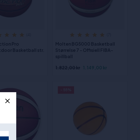
(4)
(7)
ction Pro
Molten BG5000 Basketball
door Basketball str.
Størrelse 7 - Offisiell FIBA-
spillball
1.822,00 kr
1.149,00 kr
- 55%