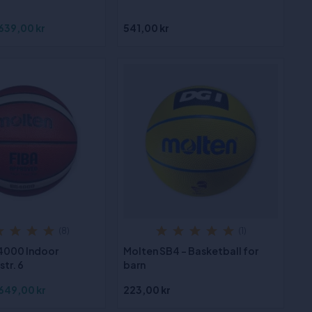
639,00 kr
541,00 kr
(8)
(1)
4000 Indoor
Molten SB4 - Basketball for
str. 6
barn
649,00 kr
223,00 kr