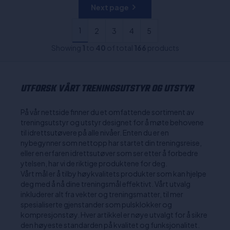
Next page
1
2
3
4
5
Showing
1
to
40
of total
166
products
UTFORSK VÅRT TRENINGSUTSTYR OG UTSTYR
På vår nettside finner du et omfattende sortiment av
treningsutstyr og utstyr designet for å møte behovene
til idrettsutøvere på alle nivåer. Enten du er en
nybegynner som nettopp har startet din treningsreise,
eller en erfaren idrettsutøver som ser etter å forbedre
ytelsen, har vi de riktige produktene for deg.
Vårt mål er å tilby høykvalitets produkter som kan hjelpe
deg med å nå dine treningsmål effektivt. Vårt utvalg
inkluderer alt fra vekter og treningsmatter, til mer
spesialiserte gjenstander som pulsklokker og
kompresjonstøy. Hver artikkel er nøye utvalgt for å sikre
den høyeste standarden på kvalitet og funksjonalitet.