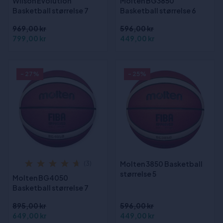
Wilson Evolution
Molten BG3850
Basketball størrelse 7
Basketball størrelse 6
969,00 kr
596,00 kr
799,00 kr
449,00 kr
- 27%
- 25%
Molten 3850 Basketball
(3)
størrelse 5
Molten BG4050
Basketball størrelse 7
895,00 kr
596,00 kr
649,00 kr
449,00 kr