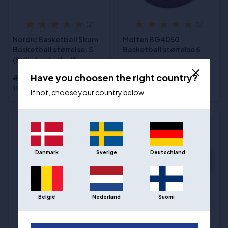
(2)
(5)
Nordic Basketball Skum
Molten BG4050
Basketball størrelse. S
Basketball størrelse 6
(Stille basketball)
Have you choosen the right country?
447,00 kr
895,00 kr
199,00 kr
649,00 kr
If not, choose your country below
Danmark
Sverige
Deutschland
België
Nederland
Suomi
Spalding TF Gold
(2)
størrelse 6