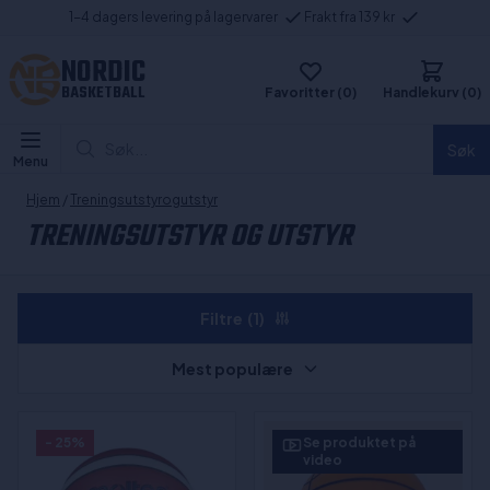
1-4 dagers levering på lagervarer
Frakt fra 139 kr
NORDIC
BASKETBALL
Favoritter (0)
Handlekurv (0)
Søk...
Søk
Menu
Hjem
/
Treningsutstyrogutstyr
TRENINGSUTSTYR OG UTSTYR
Filtre
(1)
Mest populære
- 25%
Se produktet på
video