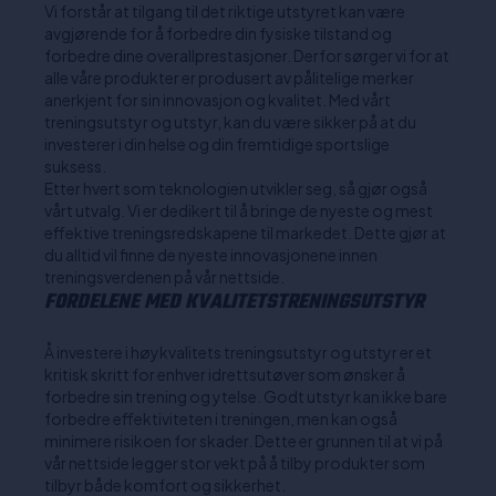
Vi forstår at tilgang til det riktige utstyret kan være
avgjørende for å forbedre din fysiske tilstand og
forbedre dine overallprestasjoner. Derfor sørger vi for at
alle våre produkter er produsert av pålitelige merker
anerkjent for sin innovasjon og kvalitet. Med vårt
treningsutstyr og utstyr, kan du være sikker på at du
investerer i din helse og din fremtidige sportslige
suksess.
Etter hvert som teknologien utvikler seg, så gjør også
vårt utvalg. Vi er dedikert til å bringe de nyeste og mest
effektive treningsredskapene til markedet. Dette gjør at
du alltid vil finne de nyeste innovasjonene innen
treningsverdenen på vår nettside.
FORDELENE MED KVALITETSTRENINGSUTSTYR
Å investere i høykvalitets treningsutstyr og utstyr er et
kritisk skritt for enhver idrettsutøver som ønsker å
forbedre sin trening og ytelse. Godt utstyr kan ikke bare
forbedre effektiviteten i treningen, men kan også
minimere risikoen for skader. Dette er grunnen til at vi på
vår nettside legger stor vekt på å tilby produkter som
tilbyr både komfort og sikkerhet.