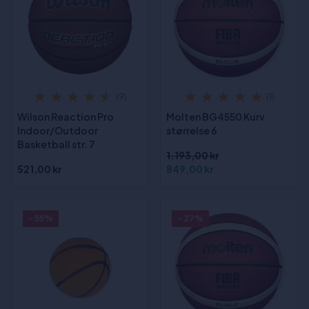
(9)
(1)
Wilson Reaction Pro
Molten BG4550 Kurv
Indoor/Outdoor
størrelse 6
Basketball str. 7
1.193,00 kr
521,00 kr
849,00 kr
- 55%
- 27%