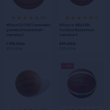
(50)
(5)
Wilson EVO NXT innendørs
Wilson Jr. NBA DRV
gameball basketball -
Outdoor Basketball,
størrelse 7
størrelse 4
1.193,00 kr
309,00 kr
899,00 kr
230,00 kr
- 14%