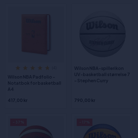
Wilson NBA-spillerikon
(4)
UV-basketball størrelse 7
Wilson NBA Padfolio -
- Stephen Curry
Notatbok for basketball
A4
417,00 kr
790,00 kr
- 37%
- 17%