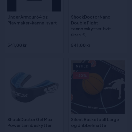
Under Armour 64 oz
ShockDoctor Nano
Playmaker-kanne, svart
Double Fight
tannbeskytter, hvit
Sizes
:S, L
541,00 kr
541,00 kr
NYHED
- 50%
ShockDoctor Gel Max
Silent Basketball Large
Power tannbeskytter
og dribbelmatte