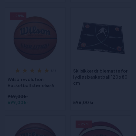
- 28%
Sklisikker driblematte for
(3)
lydløs basketball 120 x 80
Wilson Evolution
cm
Basketball størrelse 6
969,00 kr
699,00 kr
596,00 kr
- 29%