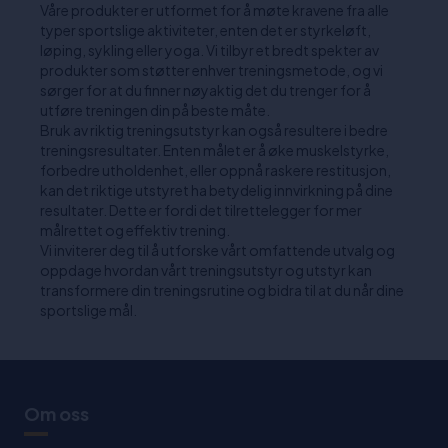
Våre produkter er utformet for å møte kravene fra alle
typer sportslige aktiviteter, enten det er styrkeløft,
løping, sykling eller yoga. Vi tilbyr et bredt spekter av
produkter som støtter enhver treningsmetode, og vi
sørger for at du finner nøyaktig det du trenger for å
utføre treningen din på beste måte.
Bruk av riktig treningsutstyr kan også resultere i bedre
treningsresultater. Enten målet er å øke muskelstyrke,
forbedre utholdenhet, eller oppnå raskere restitusjon,
kan det riktige utstyret ha betydelig innvirkning på dine
resultater. Dette er fordi det tilrettelegger for mer
målrettet og effektiv trening.
Vi inviterer deg til å utforske vårt omfattende utvalg og
oppdage hvordan vårt treningsutstyr og utstyr kan
transformere din treningsrutine og bidra til at du når dine
sportslige mål.
Om oss