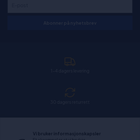
Abonner på nyhetsbrev
1-4 dagers levering
30 dagers returrett
Chat: Åpen alle hverdager fra kl. 11:00-15:30.
Vi bruker informasjonskapsler
Et eksempel er at vi bruker