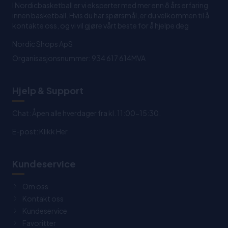
I Nordicbasketball er vi eksperter med mer enn 8 års erfaring
innen basketball. Hvis du har spørsmål, er du velkommen til å
kontakte oss, og vi vil gjøre vårt beste for å hjelpe deg
Nordic Shops ApS
Organisasjonsnummer: 934 617 614MVA
Hjelp & Support
Chat: Åpen alle hverdager fra kl. 11:00-15:30.
E-post:
Klikk Her
Kundeservice
Om oss
Kontakt oss
Kundeservice
Favoritter