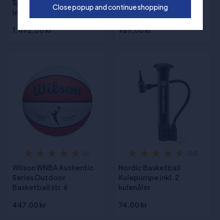
Spalding Legacy TF1000
Close popup and continue shopping
Indoor Basketball Str. 6
1.492,00 kr
969,00 kr
(6)
(54)
Wilson WNBA Authentic
Nordic Basketball
Series Outdoor
Kulepumpe inkl. 2
Basketball str. 6
kulenåler
447,00 kr
74,00 kr