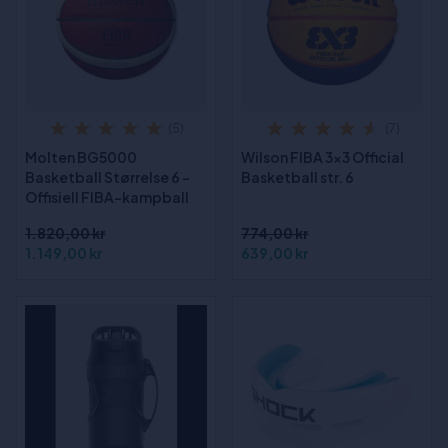
(5)
(7)
Molten BG5000
Wilson FIBA 3x3 Official
Basketball Størrelse 6 -
Basketball str. 6
Offisiell FIBA-kampball
1.820,00 kr
774,00 kr
1.149,00 kr
639,00 kr