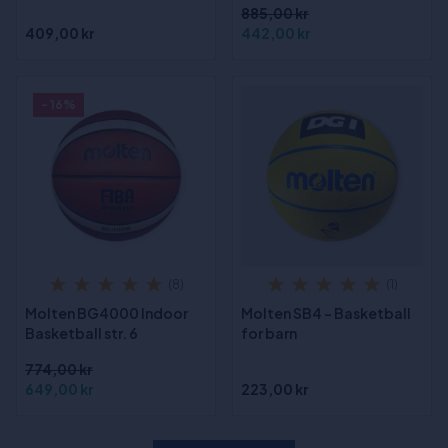
885,00 kr
409,00 kr
442,00 kr
- 16%
(8)
(1)
Molten BG4000 Indoor
Molten SB4 - Basketball
Basketball str. 6
for barn
774,00 kr
649,00 kr
223,00 kr