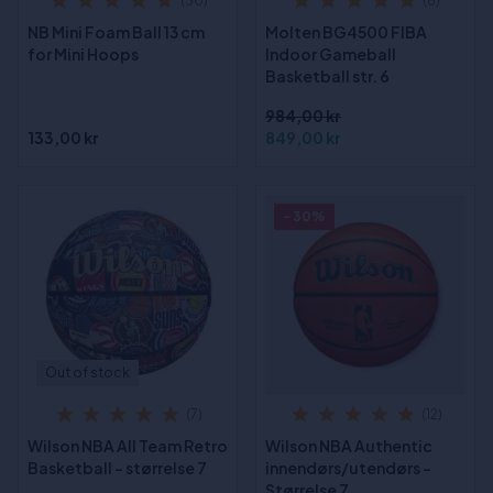
(30)
(8)
NB Mini Foam Ball 13 cm
Molten BG4500 FIBA
for Mini Hoops
Indoor Gameball
Basketball str. 6
984,00 kr
133,00 kr
849,00 kr
- 30%
Out of stock
(7)
(12)
Wilson NBA All Team Retro
Wilson NBA Authentic
Basketball - størrelse 7
innendørs/utendørs -
Størrelse 7