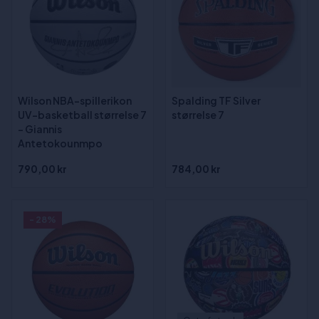
Wilson NBA-spillerikon
Spalding TF Silver
UV-basketball størrelse 7
størrelse 7
- Giannis
Antetokounmpo
790,00 kr
784,00 kr
- 28%