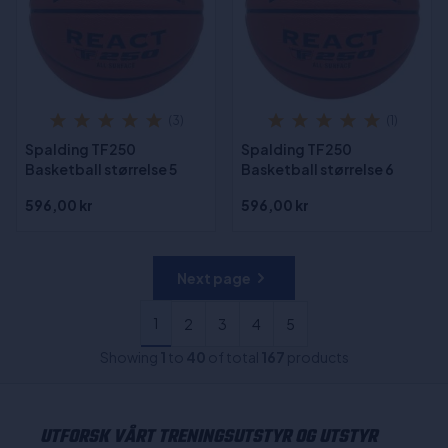
(3)
(1)
Spalding TF250
Spalding TF250
Basketball størrelse 5
Basketball størrelse 6
596,00 kr
596,00 kr
Next page
1
2
3
4
5
Showing
1
to
40
of total
167
products
UTFORSK VÅRT TRENINGSUTSTYR OG UTSTYR