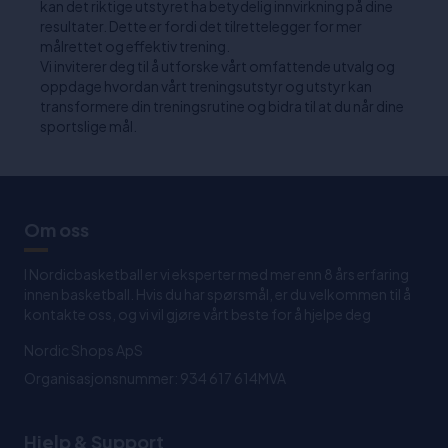
kan det riktige utstyret ha betydelig innvirkning på dine
resultater. Dette er fordi det tilrettelegger for mer
målrettet og effektiv trening.
Vi inviterer deg til å utforske vårt omfattende utvalg og
oppdage hvordan vårt treningsutstyr og utstyr kan
transformere din treningsrutine og bidra til at du når dine
sportslige mål.
Om oss
I Nordicbasketball er vi eksperter med mer enn 8 års erfaring
innen basketball. Hvis du har spørsmål, er du velkommen til å
kontakte oss, og vi vil gjøre vårt beste for å hjelpe deg
Nordic Shops ApS
Organisasjonsnummer: 934 617 614MVA
Hjelp & Support