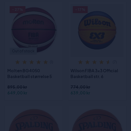
- 27%
- 17%
Out of stock
(1)
(7)
Molten BG4050
Wilson FIBA 3x3 Official
Basketball størrelse 5
Basketball str. 6
895,00 kr
774,00 kr
649,00 kr
639,00 kr