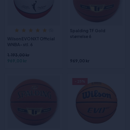
Spalding TF Gold
(5)
størrelse 6
Wilson EVO NXT Official
WNBA- stl. 6
1.193,00 kr
969,00 kr
969,00 kr
- 25%