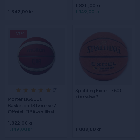
1.820,00 kr
1.342,00 kr
1.149,00 kr
- 37%
Spalding Excel TF500
(7)
størrelse 7
Molten BG5000
Basketball Størrelse 7 -
Offisiell FIBA-spillball
1.822,00 kr
1.149,00 kr
1.008,00 kr