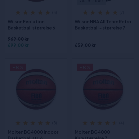
Out of stock
(3)
(7)
Wilson Evolution
Wilson NBA All Team Retro
Basketball størrelse 6
Basketball - størrelse 7
969,00 kr
699,00 kr
659,00 kr
- 16%
- 16%
(8)
(4)
Molten BG4000 Indoor
Molten BG4000
Basketball str. 6
Kurvstørrelse 7