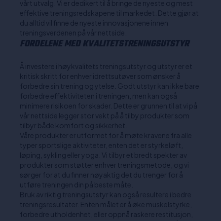
vårt utvalg. Vi er dedikert til å bringe de nyeste og mest
effektive treningsredskapene til markedet. Dette gjør at
du alltid vil finne de nyeste innovasjonene innen
treningsverdenen på vår nettside.
FORDELENE MED KVALITETSTRENINGSUTSTYR
Å investere i høykvalitets treningsutstyr og utstyr er et
kritisk skritt for enhver idrettsutøver som ønsker å
forbedre sin trening og ytelse. Godt utstyr kan ikke bare
forbedre effektiviteten i treningen, men kan også
minimere risikoen for skader. Dette er grunnen til at vi på
vår nettside legger stor vekt på å tilby produkter som
tilbyr både komfort og sikkerhet.
Våre produkter er utformet for å møte kravene fra alle
typer sportslige aktiviteter, enten det er styrkeløft,
løping, sykling eller yoga. Vi tilbyr et bredt spekter av
produkter som støtter enhver treningsmetode, og vi
sørger for at du finner nøyaktig det du trenger for å
utføre treningen din på beste måte.
Bruk av riktig treningsutstyr kan også resultere i bedre
treningsresultater. Enten målet er å øke muskelstyrke,
forbedre utholdenhet, eller oppnå raskere restitusjon,