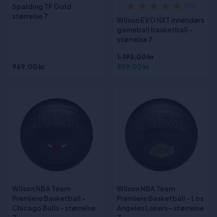
Spalding TF Gold
(50)
størrelse 7
Wilson EVO NXT innendørs
gameball basketball -
størrelse 7
1.193,00 kr
969,00 kr
899,00 kr
Wilson NBA Team
Wilson NBA Team
Premiere Basketball -
Premiere Basketball - Los
Chicago Bulls - størrelse
Angeles Lakers - størrelse