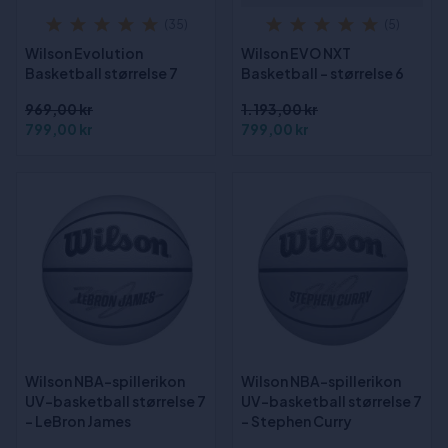
(35)
(5)
Wilson Evolution
Wilson EVO NXT
Basketball størrelse 7
Basketball - størrelse 6
969,00 kr
1.193,00 kr
799,00 kr
799,00 kr
Wilson NBA-spillerikon
Wilson NBA-spillerikon
UV-basketball størrelse 7
UV-basketball størrelse 7
- LeBron James
- Stephen Curry