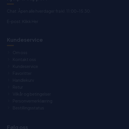
Chat: Åpen alle hverdager fra kl. 11:00-15:30.
E-post:
Klikk Her
Kundeservice
Om oss
Kontakt oss
Kundeservice
Favoritter
Handlekurv
Retur
Vilkår og betingelser
Personvernerklæring
Bestillingsstatus
Følg oss