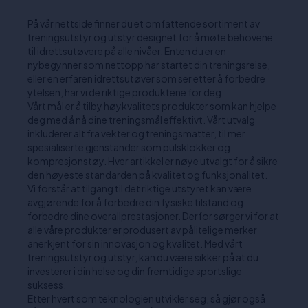
På vår nettside finner du et omfattende sortiment av
treningsutstyr og utstyr designet for å møte behovene
til idrettsutøvere på alle nivåer. Enten du er en
nybegynner som nettopp har startet din treningsreise,
eller en erfaren idrettsutøver som ser etter å forbedre
ytelsen, har vi de riktige produktene for deg.
Vårt mål er å tilby høykvalitets produkter som kan hjelpe
deg med å nå dine treningsmål effektivt. Vårt utvalg
inkluderer alt fra vekter og treningsmatter, til mer
spesialiserte gjenstander som pulsklokker og
kompresjonstøy. Hver artikkel er nøye utvalgt for å sikre
den høyeste standarden på kvalitet og funksjonalitet.
Vi forstår at tilgang til det riktige utstyret kan være
avgjørende for å forbedre din fysiske tilstand og
forbedre dine overallprestasjoner. Derfor sørger vi for at
alle våre produkter er produsert av pålitelige merker
anerkjent for sin innovasjon og kvalitet. Med vårt
treningsutstyr og utstyr, kan du være sikker på at du
investerer i din helse og din fremtidige sportslige
suksess.
Etter hvert som teknologien utvikler seg, så gjør også