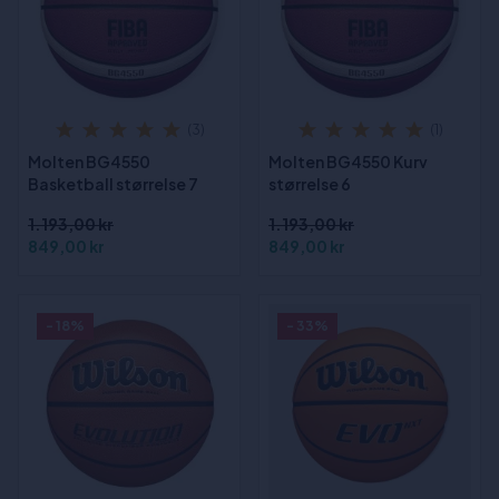
(3)
(1)
Molten BG4550
Molten BG4550 Kurv
Basketball størrelse 7
størrelse 6
1.193,00 kr
1.193,00 kr
849,00 kr
849,00 kr
- 18%
- 33%