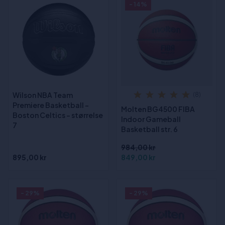
- 14%
Wilson NBA Team
(8)
Premiere Basketball -
Molten BG4500 FIBA
Boston Celtics - størrelse
Indoor Gameball
7
Basketball str. 6
984,00 kr
895,00 kr
849,00 kr
- 29%
- 29%