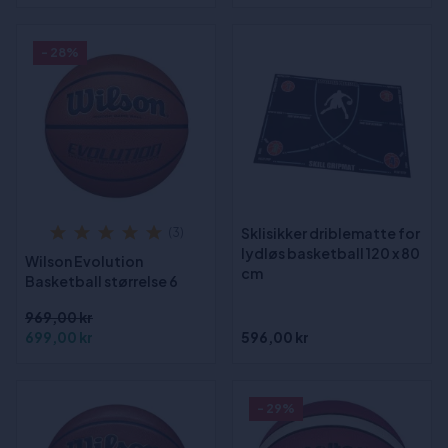
- 28%
Sklisikker driblematte for
(3)
lydløs basketball 120 x 80
Wilson Evolution
cm
Basketball størrelse 6
969,00 kr
699,00 kr
596,00 kr
- 29%