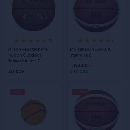
(9)
(1)
Wilson Reaction Pro
Molten BG4550 Kurv
Indoor/Outdoor
størrelse 6
Basketball str. 7
1.193,00 kr
521,00 kr
849,00 kr
- 55%
- 27%