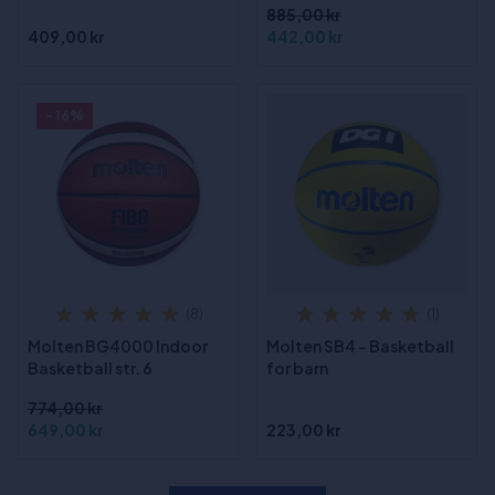
885,00 kr
409,00 kr
442,00 kr
- 16%
(8)
(1)
Molten BG4000 Indoor
Molten SB4 - Basketball
Basketball str. 6
for barn
774,00 kr
649,00 kr
223,00 kr