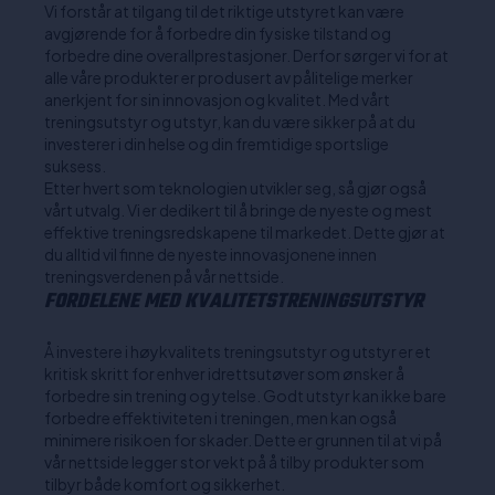
Vi forstår at tilgang til det riktige utstyret kan være
avgjørende for å forbedre din fysiske tilstand og
forbedre dine overallprestasjoner. Derfor sørger vi for at
alle våre produkter er produsert av pålitelige merker
anerkjent for sin innovasjon og kvalitet. Med vårt
treningsutstyr og utstyr, kan du være sikker på at du
investerer i din helse og din fremtidige sportslige
suksess.
Etter hvert som teknologien utvikler seg, så gjør også
vårt utvalg. Vi er dedikert til å bringe de nyeste og mest
effektive treningsredskapene til markedet. Dette gjør at
du alltid vil finne de nyeste innovasjonene innen
treningsverdenen på vår nettside.
FORDELENE MED KVALITETSTRENINGSUTSTYR
Å investere i høykvalitets treningsutstyr og utstyr er et
kritisk skritt for enhver idrettsutøver som ønsker å
forbedre sin trening og ytelse. Godt utstyr kan ikke bare
forbedre effektiviteten i treningen, men kan også
minimere risikoen for skader. Dette er grunnen til at vi på
vår nettside legger stor vekt på å tilby produkter som
tilbyr både komfort og sikkerhet.