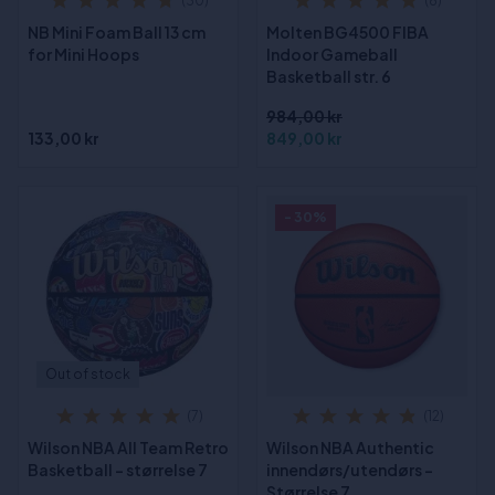
(30)
(8)
NB Mini Foam Ball 13 cm
Molten BG4500 FIBA
for Mini Hoops
Indoor Gameball
Basketball str. 6
984,00 kr
133,00 kr
849,00 kr
- 30%
Out of stock
(7)
(12)
Wilson NBA All Team Retro
Wilson NBA Authentic
Basketball - størrelse 7
innendørs/utendørs -
Størrelse 7