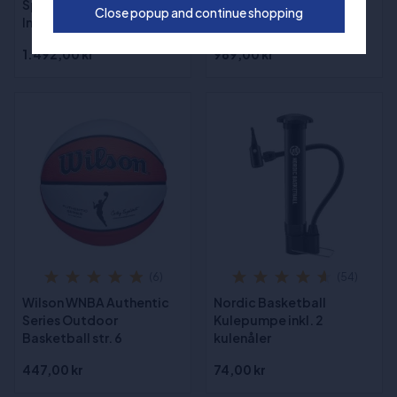
Spalding Legacy TF1000
Close popup and continue shopping
Indoor Basketball Str. 6
1.492,00 kr
969,00 kr
(6)
(54)
Wilson WNBA Authentic
Nordic Basketball
Series Outdoor
Kulepumpe inkl. 2
Basketball str. 6
kulenåler
447,00 kr
74,00 kr