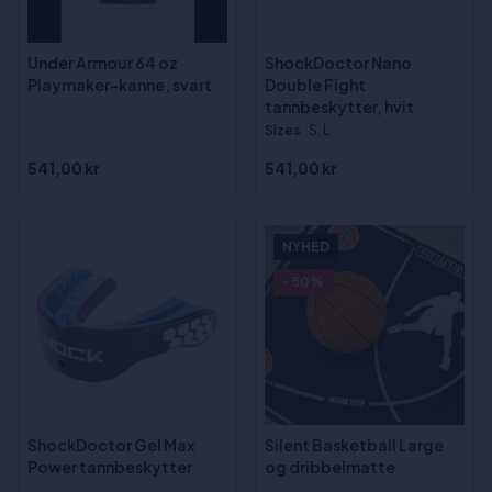
Under Armour 64 oz
ShockDoctor Nano
Playmaker-kanne, svart
Double Fight
tannbeskytter, hvit
Sizes
:S, L
541,00 kr
541,00 kr
NYHED
- 50%
ShockDoctor Gel Max
Silent Basketball Large
Power tannbeskytter
og dribbelmatte