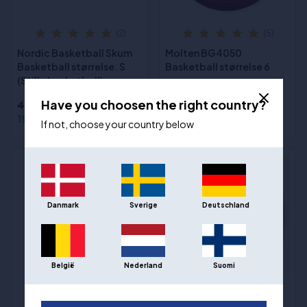
(2)
(5)
Nordic Basketball Skum
Molten BG4050
Basketball størrelse. S
Basketball størrelse 6
(Stille basketball)
Have you choosen the right country?
447,00 kr
895,00 kr
199,00 kr
649,00 kr
If not, choose your country below
Danmark
Sverige
Deutschland
België
Nederland
Suomi
Spalding TF Gold
(2)
størrelse 6