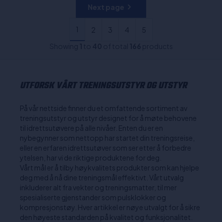
Next page
1
2
3
4
5
Showing
1
to
40
of total
166
products
UTFORSK VÅRT TRENINGSUTSTYR OG UTSTYR
På vår nettside finner du et omfattende sortiment av
treningsutstyr og utstyr designet for å møte behovene
til idrettsutøvere på alle nivåer. Enten du er en
nybegynner som nettopp har startet din treningsreise,
eller en erfaren idrettsutøver som ser etter å forbedre
ytelsen, har vi de riktige produktene for deg.
Vårt mål er å tilby høykvalitets produkter som kan hjelpe
deg med å nå dine treningsmål effektivt. Vårt utvalg
inkluderer alt fra vekter og treningsmatter, til mer
spesialiserte gjenstander som pulsklokker og
kompresjonstøy. Hver artikkel er nøye utvalgt for å sikre
den høyeste standarden på kvalitet og funksjonalitet.