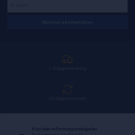
Abonner på nyhetsbrev
1-4 dagers levering
30 dagers returrett
Chat: Åpen alle hverdager fra kl. 11:00-15:30.
Vi bruker informasjonskapsler
Et eksempel er at vi bruker