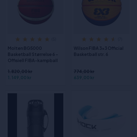
(5)
(7)
Molten BG5000
Wilson FIBA 3x3 Official
Basketball Størrelse 6 -
Basketball str. 6
Offisiell FIBA-kampball
1.820,00 kr
774,00 kr
1.149,00 kr
639,00 kr