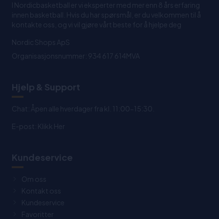
I Nordicbasketball er vi eksperter med mer enn 8 års erfaring
innen basketball. Hvis du har spørsmål, er du velkommen til å
kontakte oss, og vi vil gjøre vårt beste for å hjelpe deg
Nordic Shops ApS
Organisasjonsnummer: 934 617 614MVA
Hjelp & Support
Chat: Åpen alle hverdager fra kl. 11:00-15:30.
E-post:
Klikk Her
Kundeservice
Om oss
Kontakt oss
Kundeservice
Favoritter