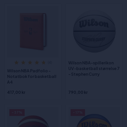
Wilson NBA-spillerikon
(4)
UV-basketball størrelse 7
Wilson NBA Padfolio -
- Stephen Curry
Notatbok for basketball
A4
417,00 kr
790,00 kr
- 37%
- 17%