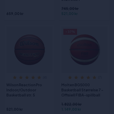
745,00 kr
659,00 kr
521,00 kr
- 37%
(4)
(7)
Wilson Reaction Pro
Molten BG5000
Indoor/Outdoor
Basketball Størrelse 7 -
Basketball str. 5
Offisiell FIBA-spillball
1.822,00 kr
521,00 kr
1.149,00 kr