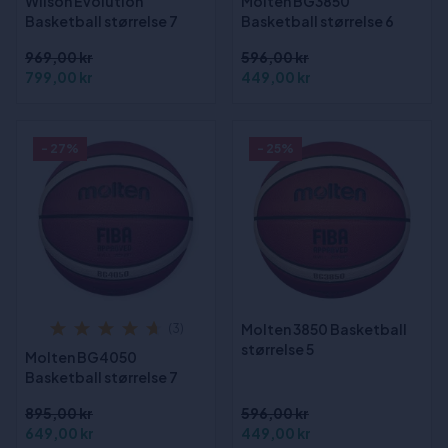
Wilson Evolution
Molten BG3850
Basketball størrelse 7
Basketball størrelse 6
969,00 kr
596,00 kr
799,00 kr
449,00 kr
- 27%
- 25%
Molten 3850 Basketball
(3)
størrelse 5
Molten BG4050
Basketball størrelse 7
895,00 kr
596,00 kr
649,00 kr
449,00 kr