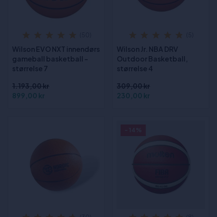
(50)
(5)
Wilson EVO NXT innendørs
Wilson Jr. NBA DRV
gameball basketball -
Outdoor Basketball,
størrelse 7
størrelse 4
1.193,00 kr
309,00 kr
899,00 kr
230,00 kr
- 14%