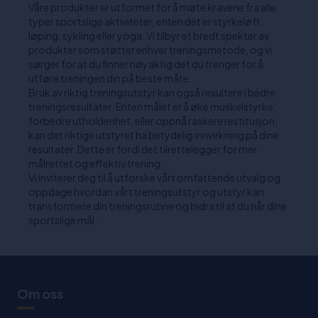
Våre produkter er utformet for å møte kravene fra alle
typer sportslige aktiviteter, enten det er styrkeløft,
løping, sykling eller yoga. Vi tilbyr et bredt spekter av
produkter som støtter enhver treningsmetode, og vi
sørger for at du finner nøyaktig det du trenger for å
utføre treningen din på beste måte.
Bruk av riktig treningsutstyr kan også resultere i bedre
treningsresultater. Enten målet er å øke muskelstyrke,
forbedre utholdenhet, eller oppnå raskere restitusjon,
kan det riktige utstyret ha betydelig innvirkning på dine
resultater. Dette er fordi det tilrettelegger for mer
målrettet og effektiv trening.
Vi inviterer deg til å utforske vårt omfattende utvalg og
oppdage hvordan vårt treningsutstyr og utstyr kan
transformere din treningsrutine og bidra til at du når dine
sportslige mål.
Om oss