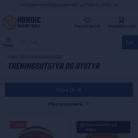
1-4 dagers levering på lagervarer
Frakt fra 139 kr
NORDIC
BASKETBALL
Favoritter (0)
Handlekurv (0)
Søk...
Søk
Menu
Hjem
/
Treningsutstyrogutstyr
TRENINGSUTSTYR OG UTSTYR
Filtre
(1)
Mest populære
- 25%
Se produktet på
video