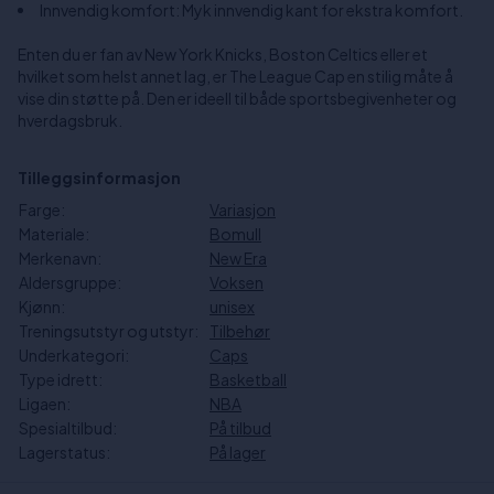
Innvendig komfort: Myk innvendig kant for ekstra komfort.
Enten du er fan av New York Knicks, Boston Celtics eller et
hvilket som helst annet lag, er The League Cap en stilig måte å
vise din støtte på. Den er ideell til både sportsbegivenheter og
hverdagsbruk.
Tilleggsinformasjon
Farge:
Variasjon
Materiale:
Bomull
Merkenavn:
New Era
Aldersgruppe:
Voksen
Kjønn:
unisex
Treningsutstyr og utstyr:
Tilbehør
Underkategori:
Caps
Type idrett:
Basketball
Ligaen:
NBA
Spesialtilbud:
På tilbud
Lagerstatus:
På lager