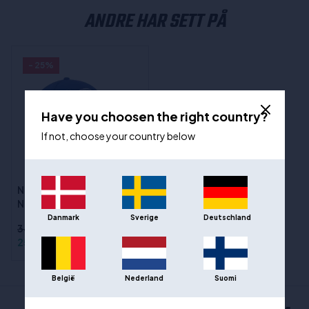
ANDRE HAR SETT PÅ
- 25%
Have you choosen the right country?
If not, choose your country below
New Era Ligaens hette -
New York Knicks OS
Danmark
Sverige
Deutschland
342,00 kr
258,00 kr
België
Nederland
Suomi