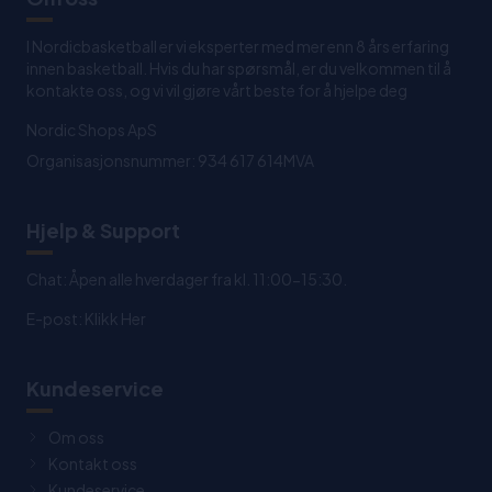
I Nordicbasketball er vi eksperter med mer enn 8 års erfaring
innen basketball. Hvis du har spørsmål, er du velkommen til å
kontakte oss, og vi vil gjøre vårt beste for å hjelpe deg
Nordic Shops ApS
Organisasjonsnummer: 934 617 614MVA
Hjelp & Support
Chat: Åpen alle hverdager fra kl. 11:00-15:30.
E-post:
Klikk Her
Kundeservice
Om oss
Kontakt oss
Kundeservice