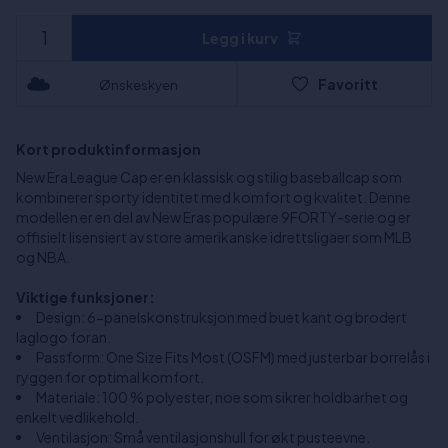
Legg i kurv
Favoritt
Ønskeskyen
Kort produktinformasjon
New Era League Cap er en klassisk og stilig baseballcap som
kombinerer sporty identitet med komfort og kvalitet. Denne
modellen er en del av New Eras populære 9FORTY-serie og er
offisielt lisensiert av store amerikanske idrettsligaer som MLB
og NBA.
Viktige funksjoner:
Design: 6-panelskonstruksjon med buet kant og brodert
laglogo foran.
Passform: One Size Fits Most (OSFM) med justerbar borrelås i
ryggen for optimal komfort.
Materiale: 100 % polyester, noe som sikrer holdbarhet og
enkelt vedlikehold.
Ventilasjon: Små ventilasjonshull for økt pusteevne.