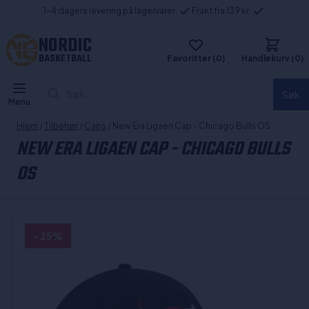
1-4 dagers levering på lagervarer
Frakt fra 139 kr
NORDIC
BASKETBALL
Favoritter (0)
Handlekurv (0)
Søk...
Søk
Menu
Hjem
/
Tilbehør
/
Caps
/ New Era Ligaen Cap - Chicago Bulls OS
NEW ERA LIGAEN CAP - CHICAGO BULLS
OS
- 25%