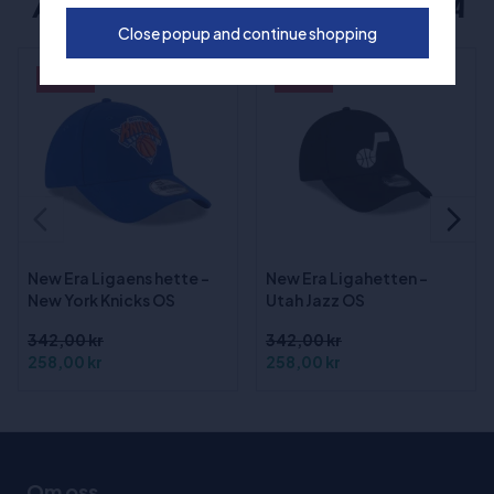
ANDRE POPULÆRE VALG FRA NEW ERA
Close popup and continue shopping
- 25%
- 25%
New Era Ligaens hette -
New Era Ligahetten -
New York Knicks OS
Utah Jazz OS
342,00 kr
342,00 kr
258,00 kr
258,00 kr
Om oss