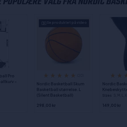
 POPULÆRE VALG FRA NORDIC BASK
Se produktet på video
ball Pro
(20)
allkurv -
Nordic Basketball Skum
Nordic Bask
Basketball størrelse. L
Knebeskytte
(Silent Basketball)
Sizes
:S, M, L, X
298,00 kr
149,00 kr