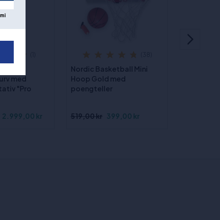
mi
(1)
(38)
bil
Nordic Basketball Mini
urv med
Hoop Gold med
ativ "Pro
poengteller
2.999,00 kr
519,00 kr
399,00 kr
3.283,00 