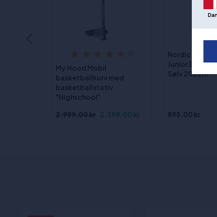
Da
Nordic Basket
(1)
Junior Basketb
My Hood Mobil
Sølv 205 cm
basketballkurv med
basketballstativ
"Highschool"
2.999,00 kr
2.399,00 kr
895,00 kr