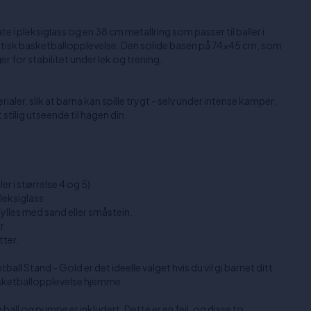
i pleksiglass og en 38 cm metallring som passer til baller i
entisk basketballopplevelse. Den solide basen på 74x45 cm, som
er for stabilitet under lek og trening.
rialer, slik at barna kan spille trygt - selv under intense kamper.
 stilig utseende til hagen din.
er i størrelse 4 og 5)
leksiglass
ylles med sand eller småstein.
r
ter.
all Stand - Gold er det ideelle valget hvis du vil gi barnet ditt
asketballopplevelse hjemme.
 ball og pumpe er inkludert. Dette er en feil, og disse to