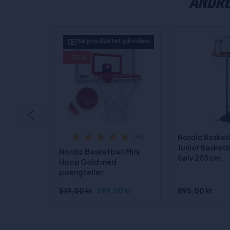
ANDRE
Se produktet på video
- 23%
Nordic Basket
(38)
Junior Basketb
Nordic Basketball Mini
Sølv 205 cm
Hoop Gold med
poengteller
519,00 kr
399,00 kr
895,00 kr