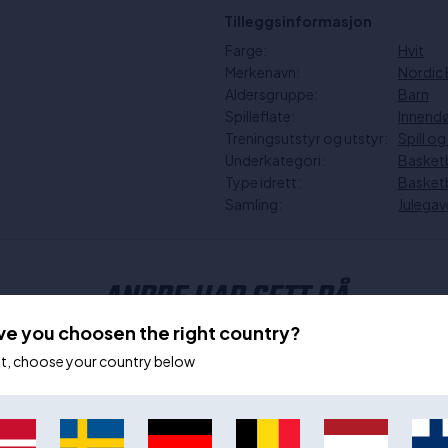
Tilleggsinformasjon
Farge:
Hvit
Merkenavn:
Nordic 
Aldersgruppe:
Barn
Spilleflate:
Innend
Treningsutstyr og utstyr:
Spill og
Underkategori:
Basketb
Type idrett:
Basketb
Samling:
Julegav
ANDRE HAR SETT PÅ
ve you choosen the right country?
ot, choose your country below
- 25%