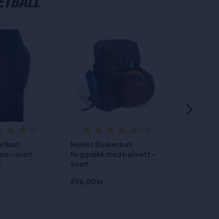
ETBALL
Nordic Ba
Ballholder
vegg
(2)
(13)
etball
Nordic Basketball
re - svart
Ryggsekk med ballnett -
Svart
L
596,00 kr
89,00 kr