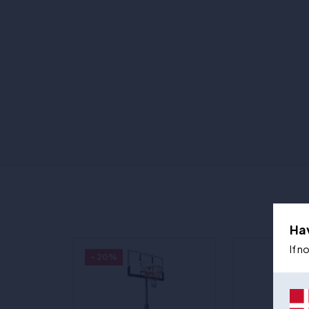
Ha
If n
- 20%