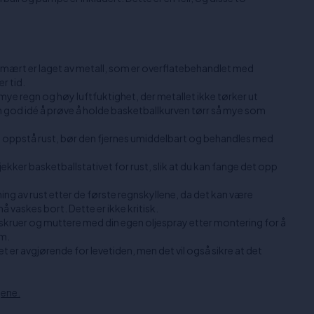
imært er laget av metall, som er overflatebehandlet med
r tid.
mye regn og høy luftfuktighet, der metallet ikke tørker ut
en god idé å prøve å holde basketballkurven tørr så mye som
 oppstå rust, bør den fjernes umiddelbart og behandles med
jekker basketballstativet for rust, slik at du kan fange det opp
g av rust etter de første regnskyllene, da det kan være
å vaskes bort. Dette er ikke kritisk.
 skruer og muttere med din egen oljespray etter montering for å
em.
t er avgjørende for levetiden, men det vil også sikre at det
gene.