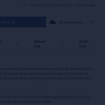
Forventet forsendelse: 1 - 3 virkedager
Ønskeskyen
i kurv
ar
Robust
Stabil
ring
base
imate basketballopplevelsen hjemme med Nordic Basketball Pro
cm. Dette justerbare junior-basketballstativet er perfekt for
på skudd, dunker og ferdigheter i hagen, på terrassen eller i
n fra 120 til 236 cm (målt til toppen av bakplaten), slik at det
til ulike aldre og ferdighetsnivåer.