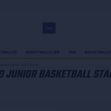
Søk
ETBALLER
BASKETBALLKLÆR
NBA
BASKETBALLK
etball Stand - Gull 236 cm
 JUNIOR BASKETBALL STAN