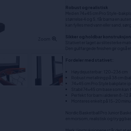
Robust og realistisk
Med en 74x45 cm Pro Style-bakplate 
størrelse 4 og 5, får barna en aut
kan fylles med vann eller sand, sørg
Sikker og holdbar konstruksjon
Zoom
Stativet er laget av slitesterke mate
Den gullfargede finishen gir også et
Fordeler med stativet:
Høydejusterbar: 120-236 cm
Robust metallring på 38 cm (ball
74x45 cm Pro Style bakplate i p
Stabil 74x45 cm base som kan f
Perfekt for barn i alderen 8-12 å
Monteres enkelt på 15-20 minut
Nordic Basketball Pro Junior Basketb
en morsom, realistisk og trygg b
Merk: I instruksjonene står det at en