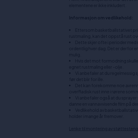
elementene er ikke inkludert.
Informasjon om vedlikehold:
Ettersom basketballstativet pr
rustmaling, kan det oppstå rust ove
Dette skjer ofte i perioder med 
ordentlig hver dag. Det er derfor 
mulig.
Hvis det mot formodning skulle
egnet rustmaling eller -olje.
Vi anbefaler at du regelmessig s
før det blir for ille.
Det kan forekomme noe avrennin
overfladisk rust inne i rørene som m
Vi anbefaler også at du sprayer
danne en vannavvisende film på d
Vedlikehold av basketballstative
holder i mange år fremover.
Lenke til montering av støttesten