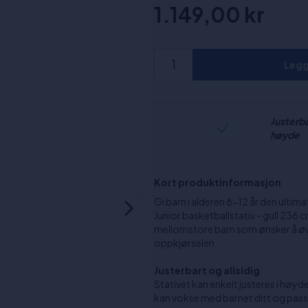
1.149,00 kr
Legg 
Justerb
høyde
Kort produktinformasjon
Gi barn i alderen 8-12 år den ult
Junior basketballstativ - gull 236 
mellomstore barn som ønsker å øve 
oppkjørselen.
Justerbart og allsidig
Stativet kan enkelt justeres i høyde
kan vokse med barnet ditt og passe 