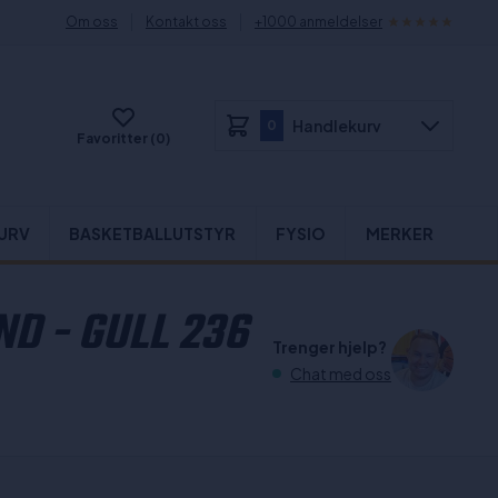
Om oss
Kontakt oss
+1000 anmeldelser
Handlekurv
0
Favoritter (0)
URV
BASKETBALLUTSTYR
FYSIO
MERKER
D - GULL 236
Trenger hjelp?
Chat med oss