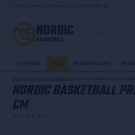
1-4 dagers levering på lagervarer
Frakt fra 139 kr
NORDIC
Søk...
BASKETBALL
STARTSIDE
SALE
BASKETBALLSKO
BASK
Hjem
/
Spill og lek
/
Basketballkurv
/ Nordic Basketball Pro Junior Bask
NORDIC BASKETBALL PRO
CM
(5)