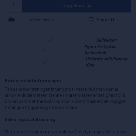
Legg i kurv
Favoritt
Ønskeskyen
Sklisikker
Egnet for lydløs
basketball
Utfordre driblingene
dine
Kort produktinformasjon
Ta basketballtreningen innendørs til neste nivå med denne
sklisikre driblematten. Denne smarte matten er designet for å
brukes sammen med vår skumball - Silent Basketball - og gjør
treningen tryggere og morsommere.
Sikker og stabil trening
Matten er sklisikker og kan brukes på alle typer gulv. Den sørger