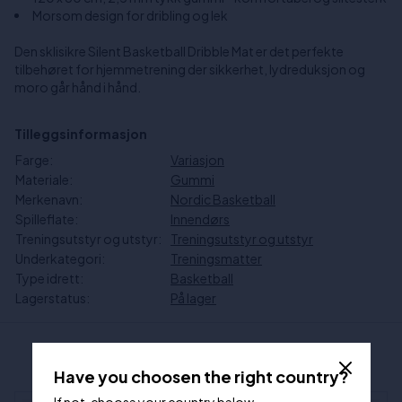
Morsom design for dribling og lek
Den sklisikre Silent Basketball Dribble Mat er det perfekte
tilbehøret for hjemmetrening der sikkerhet, lydreduksjon og
moro går hånd i hånd.
Tilleggsinformasjon
Farge:
Variasjon
Materiale:
Gummi
Merkenavn:
Nordic Basketball
Spilleflate:
Innendørs
Treningsutstyr og utstyr:
Treningsutstyr og utstyr
Underkategori:
Treningsmatter
Type idrett:
Basketball
Lagerstatus:
På lager
ANDRE HAR SETT PÅ
Have you choosen the right country?