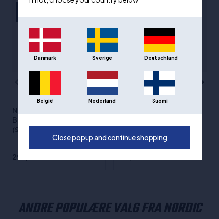
If not, choose your country below
Se produktet på
video
Danmark
Sverige
Deutschland
(20)
(4)
België
Nederland
Suomi
Nordic Basketball Skum
Wilson NBA Padfolio -
Basketball størrelse. L
Notatbok for basketball
(Silent Basketball)
A4
Close popup and continue shopping
298,00 kr
417,00 kr
ANDRE POPULÆRE VALG FRA NORDIC