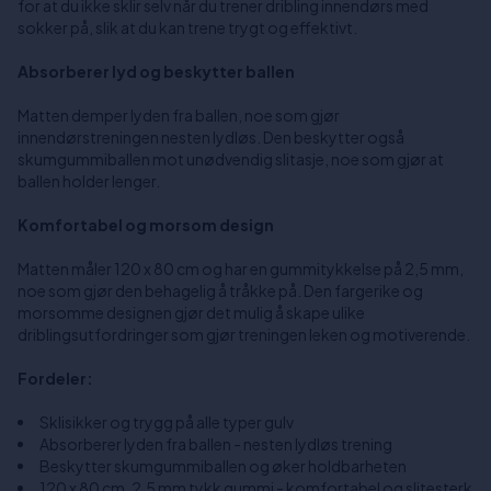
for at du ikke sklir selv når du trener dribling innendørs med
sokker på, slik at du kan trene trygt og effektivt.
Absorberer lyd og beskytter ballen
Matten demper lyden fra ballen, noe som gjør
innendørstreningen nesten lydløs. Den beskytter også
skumgummiballen mot unødvendig slitasje, noe som gjør at
ballen holder lenger.
Komfortabel og morsom design
Matten måler 120 x 80 cm og har en gummitykkelse på 2,5 mm,
noe som gjør den behagelig å tråkke på. Den fargerike og
morsomme designen gjør det mulig å skape ulike
driblingsutfordringer som gjør treningen leken og motiverende.
Fordeler:
Sklisikker og trygg på alle typer gulv
Absorberer lyden fra ballen - nesten lydløs trening
Beskytter skumgummiballen og øker holdbarheten
120 x 80 cm, 2,5 mm tykk gummi - komfortabel og slitesterk