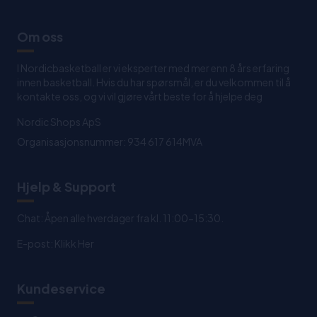
Om oss
I Nordicbasketball er vi eksperter med mer enn 8 års erfaring
innen basketball. Hvis du har spørsmål, er du velkommen til å
kontakte oss, og vi vil gjøre vårt beste for å hjelpe deg
Nordic Shops ApS
Organisasjonsnummer: 934 617 614MVA
Hjelp & Support
Chat: Åpen alle hverdager fra kl. 11:00-15:30.
E-post:
Klikk Her
Kundeservice