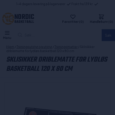
1-4 dagers levering på lagervarer
Frakt fra 139 kr
NORDIC
BASKETBALL
Favoritter (0)
Handlekurv (0)
Søk...
Søk
Menu
Hjem
/
Treningsutstyr og utstyr
/
Treningsmatter
/ Sklisikker
driblematte for lydløs basketball 120 x 80 cm
SKLISIKKER DRIBLEMATTE FOR LYDLØS
BASKETBALL 120 X 80 CM