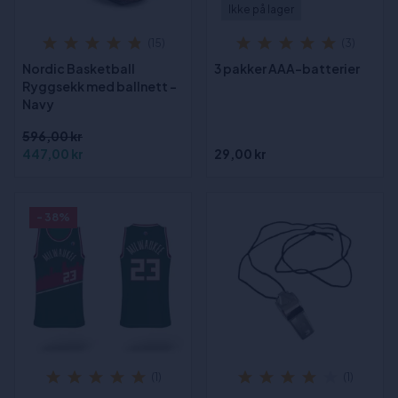
Ikke på lager
(15)
(3)
Nordic Basketball
3 pakker AAA-batterier
Ryggsekk med ballnett -
Navy
596,00 kr
447,00 kr
29,00 kr
- 38%
(1)
(1)