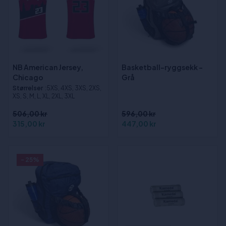
NB American Jersey,
Basketball-ryggsekk -
Chicago
Grå
Størrelser
:5XS, 4XS, 3XS, 2XS,
XS, S, M, L, XL, 2XL, 3XL
506,00 kr
596,00 kr
315,00 kr
447,00 kr
- 25%