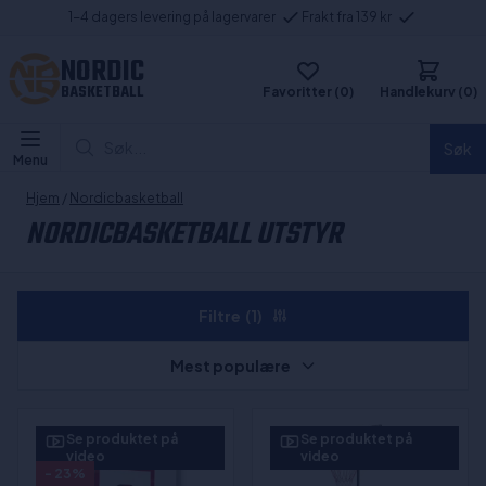
1-4 dagers levering på lagervarer
Frakt fra 139 kr
NORDIC
BASKETBALL
Favoritter (0)
Handlekurv (0)
Søk...
Søk
Menu
Hjem
/
Nordicbasketball
NORDICBASKETBALL UTSTYR
Filtre
(1)
Mest populære
Se produktet på
Se produktet på
video
video
- 23%