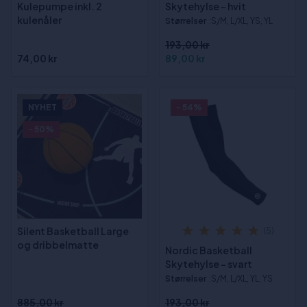
Kulepumpe inkl. 2
Skytehylse - hvit
kulenåler
Størrelser
:S/M, L/XL, YS, YL
193,00 kr
74,00 kr
89,00 kr
NYHET
- 54%
- 50%
Silent Basketball Large
(5)
og dribbelmatte
Nordic Basketball
Skytehylse - svart
Størrelser
:S/M, L/XL, YL, YS
885,00 kr
193,00 kr