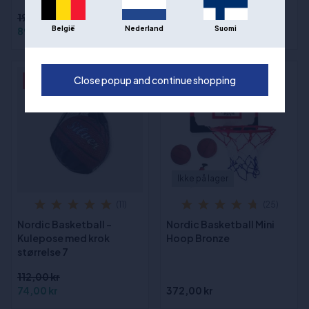
193,00 kr
België
Nederland
Suomi
89,00 kr
298,00 kr
Close popup and continue shopping
- 34%
Ikke på lager
(11)
(25)
Nordic Basketball -
Nordic Basketball Mini
Kulepose med krok
Hoop Bronze
størrelse 7
112,00 kr
74,00 kr
372,00 kr