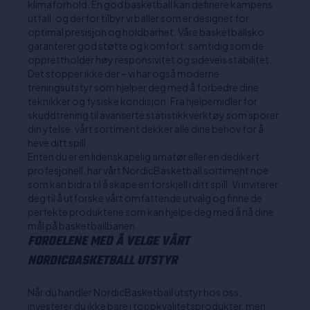
klimaforhold. En god basketball kan definere kampens
utfall, og derfor tilbyr vi baller som er designet for
optimal presisjon og holdbarhet. Våre basketballsko
garanterer god støtte og komfort, samtidig som de
opprettholder høy responsivitet og sideveis stabilitet.
Det stopper ikke der – vi har også moderne
treningsutstyr som hjelper deg med å forbedre dine
teknikker og fysiske kondisjon. Fra hjelpemidler for
skuddtrening til avanserte statistikkverktøy som sporer
din ytelse, vårt sortiment dekker alle dine behov for å
heve ditt spill.
Enten du er en lidenskapelig amatør eller en dedikert
profesjonell, har vårt NordicBasketball sortiment noe
som kan bidra til å skape en forskjell i ditt spill. Vi inviterer
deg til å utforske vårt omfattende utvalg og finne de
perfekte produktene som kan hjelpe deg med å nå dine
mål på basketballbanen.
FORDELENE MED Å VELGE VÅRT
NORDICBASKETBALL UTSTYR
Når du handler NordicBasketball utstyr hos oss,
investerer du ikke bare i toppkvalitetsprodukter, men