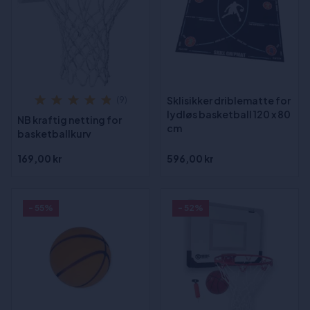
Sklisikker driblematte for
(9)
lydløs basketball 120 x 80
NB kraftig netting for
cm
basketballkurv
169,00 kr
596,00 kr
- 55%
- 52%