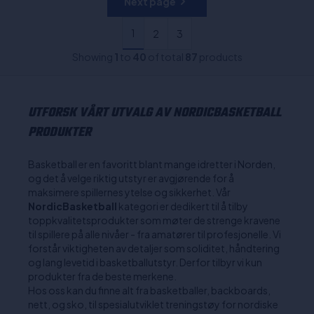
Next page
1
2
3
Showing
1
to
40
of total
87
products
UTFORSK VÅRT UTVALG AV NORDICBASKETBALL
PRODUKTER
Basketball er en favoritt blant mange idretter i Norden,
og det å velge riktig utstyr er avgjørende for å
maksimere spillernes ytelse og sikkerhet. Vår
NordicBasketball
kategori er dedikert til å tilby
toppkvalitetsprodukter som møter de strenge kravene
til spillere på alle nivåer - fra amatører til profesjonelle. Vi
forstår viktigheten av detaljer som soliditet, håndtering
og lang levetid i basketballutstyr. Derfor tilbyr vi kun
produkter fra de beste merkene.
Hos oss kan du finne alt fra basketballer, backboards,
nett, og sko, til spesialutviklet treningstøy for nordiske