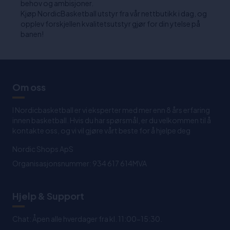
behov og ambisjoner.
Kjøp NordicBasketball utstyr fra vår nettbutikk i dag, og
opplev forskjellen kvalitetsutstyr gjør for din ytelse på
banen!
Om oss
I Nordicbasketball er vi eksperter med mer enn 8 års erfaring
innen basketball. Hvis du har spørsmål, er du velkommen til å
kontakte oss, og vi vil gjøre vårt beste for å hjelpe deg
Nordic Shops ApS
Organisasjonsnummer: 934 617 614MVA
Hjelp & Support
Chat: Åpen alle hverdager fra kl. 11:00-15:30.