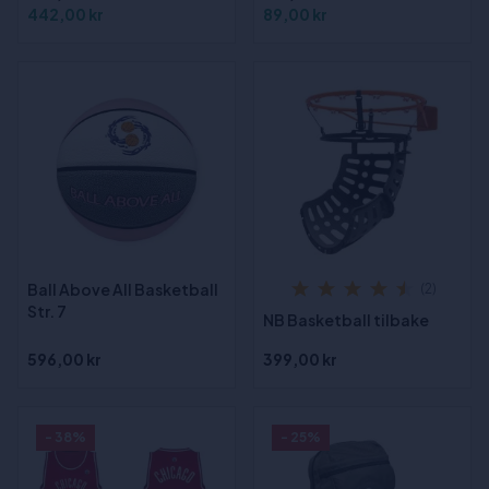
442,00 kr
89,00 kr
Ball Above All Basketball
(2)
Str. 7
NB Basketball tilbake
596,00 kr
399,00 kr
- 38%
- 25%