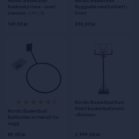
Nordic Basketball
Nordic Basketball
Knebeskyttere - svart
Ryggsekk med ballnett -
Svart
Størrelser
:S, M, L, XL
149,00 kr
596,00 kr
Nordic Basketball Kurv
(1)
Mobil basketballstativ
Nordic Basketball
«Bronze»
Ballholder av metall for
vegg
89,00 kr
2.999,00 kr