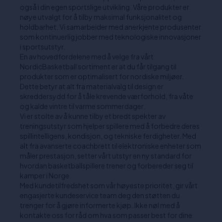
også i din egen sportslige utvikling. Våre produkter er
nøye utvalgt for å tilby maksimal funksjonalitet og
holdbarhet. Vi samarbeider med anerkjente produsenter
som kontinuerlig jobber med teknologiske innovasjoner
i sportsutstyr.
En av hovedfordelene med å velge fra vårt
NordicBasketball sortiment er at du får tilgang til
produkter som er optimalisert for nordiske miljøer.
Dette betyr at alt fra materialvalg til design er
skreddersydd for å tåle krevende værforhold, fra våte
og kalde vintre til varme sommerdager.
Vi er stolte av å kunne tilby et bredt spekter av
treningsutstyr som hjelper spillere med å forbedre deres
spillintelligens, kondisjon, og tekniske ferdigheter. Med
alt fra avanserte coachbrett til elektroniske enheter som
måler prestasjon, setter vårt utstyr en ny standard for
hvordan basketballspillere trener og forbereder seg til
kamper i Norge.
Med kundetilfredshet som vår høyeste prioritet, gir vårt
engasjerte kundeservice team deg den støtten du
trenger for å gjøre informerte kjøp. Ikke nøl med å
kontakte oss for råd om hva som passer best for dine