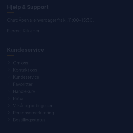
Hjelp & Support
Chat: Åpen alle hverdager fra kl. 11:00-15:30.
E-post:
Klikk Her
Kundeservice
Om oss
Kontakt oss
Kundeservice
Favoritter
Handlekurv
Retur
Vilkår og betingelser
Personvernerklæring
Bestillingsstatus