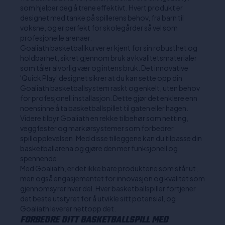
som hjelper deg å trene effektivt. Hvert produkt er
designet med tanke på spillerens behov, fra barn til
voksne, og er perfekt for skolegårder så vel som
profesjonelle arenaer.
Goaliath basketballkurver er kjent for sin robusthet og
holdbarhet, sikret gjennom bruk av kvalitetsmaterialer
som tåler alvorlig vær og intens bruk. Det innovative
'Quick Play' designet sikrer at du kan sette opp din
Goaliath basketballsystem raskt og enkelt, uten behov
for profesjonell installasjon. Dette gjør det enklere enn
noensinne å ta basketballspillet til gaten eller hagen.
Videre tilbyr Goaliath en rekke tilbehør som netting,
veggfester og markørsystemer som forbedrer
spillopplevelsen. Med disse tilleggene kan du tilpasse din
basketballarena og gjøre den mer funksjonell og
spennende.
Med Goaliath, er det ikke bare produktene som står ut,
men også engasjementet for innovasjon og kvalitet som
gjennomsyrer hver del. Hver basketballspiller fortjener
det beste utstyret for å utvikle sitt potensial, og
Goaliath leverer nettopp det.
FORBEDRE DITT BASKETBALLSPILL MED