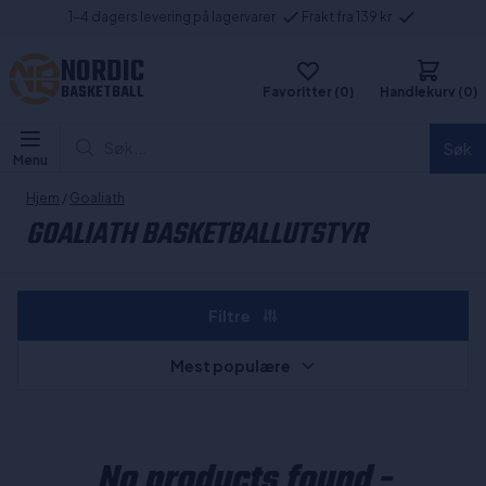
1-4 dagers levering på lagervarer
Frakt fra 139 kr
NORDIC
BASKETBALL
Favoritter (0)
Handlekurv (0)
Søk...
Søk
Menu
Hjem
/
Goaliath
GOALIATH BASKETBALLUTSTYR
Filtre
Mest populære
No products found -