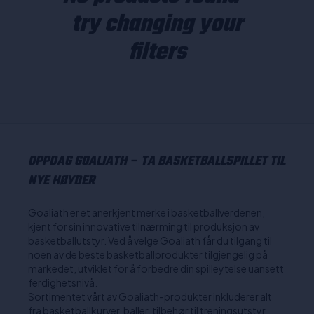
try changing your
filters
OPPDAG GOALIATH – TA BASKETBALLSPILLET TIL
NYE HØYDER
Goaliath er et anerkjent merke i basketballverdenen,
kjent for sin innovative tilnærming til produksjon av
basketballutstyr. Ved å velge Goaliath får du tilgang til
noen av de beste basketballprodukter tilgjengelig på
markedet, utviklet for å forbedre din spilleytelse uansett
ferdighetsnivå.
Sortimentet vårt av Goaliath-produkter inkluderer alt
fra basketballkurver, baller, tilbehør til treningsutstyr