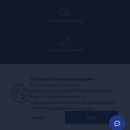
1-4 dagers levering
30 dagers returrett
Chat: Åpen alle hverdager fra kl. 11:00-15:30.
Vi bruker informasjonskapsler
Et eksempel er at vi bruker
informasjonskapsler til å huske hvilke ting du
legger til i handlekurven slik at
kjøpsopplevelsen din blir bra og du kan legge
+1000 anmeldelser
til flere ting i handlekurven.
Les mer
Avslå
Tillat