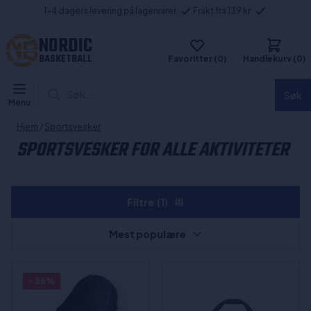
1-4 dagers levering på lagervarer
Frakt fra 139 kr
NORDIC
BASKETBALL
Favoritter (0)
Handlekurv (0)
Søk...
Søk
Menu
Hjem
/
Sportsvesker
SPORTSVESKER FOR ALLE AKTIVITETER
Filtre
(1)
Mest populære
- 36%