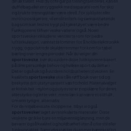
din aktivitet. Hvis du ofte går på treningssenteret, kan en
duffelbag eller en ryggsekk med separate rom for sko
og brukte treningsklær være ideell. For syklister eller
motocrosskjørere, vil en slitesterk og vannavstøtende
bag som kan festes trygt på kjøretøyet være bedre.
Funksjonene til hver veske varierer også. Noen
sportsvesker inkluderer ventilerte rom for bedre
luftsirkulasjon, vanntette lommer for å holde elektronikk
trygg, og polstrede skulderremmer for komfortabel
bæring over lengre perioder. Når du velger din
sportsveske
, bør du vurdere disse funksjonene basert
på dine personlige behov og hvilken sport du deltar i.
Det er også viktig å vurdere holdbarheten til vesken. En
kvalitets
sportsveske
skal tåle røff bruk over tid og
beskytte ditt utstyr uansett værforhold. Materialvalget
er kritisk her - nylon og polyester er populære for deres
slitestyrke og lette vekt, mens lær kan være et stilfullt,
om enn tyngre, alternativ.
For de miljøbevisste shopperne, tilbyr vi også
sportsvesker
laget av resirkulerte materialer. Disse
veskene gir ikke bare en miljøvennlig løsning, men de
bevarer også kvalitet og holdbarhet uten å ofre stil eller
funksjonalitet. Samtidig støtter du en mer bærekraftig