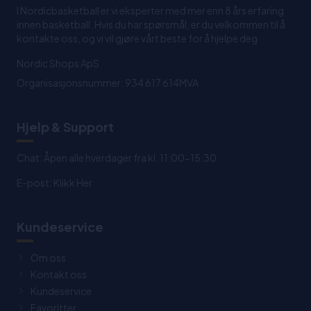
I Nordicbasketball er vi eksperter med mer enn 8 års erfaring
innen basketball. Hvis du har spørsmål, er du velkommen til å
kontakte oss, og vi vil gjøre vårt beste for å hjelpe deg
Nordic Shops ApS
Organisasjonsnummer: 934 617 614MVA
Hjelp & Support
Chat: Åpen alle hverdager fra kl. 11:00-15:30.
E-post:
Klikk Her
Kundeservice
Om oss
Kontakt oss
Kundeservice
Favoritter