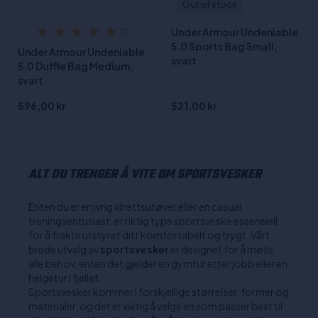
Out of stock
Under Armour Undeniable
(1)
5.0 Sports Bag Small,
Under Armour Undeniable
svart
5.0 Duffle Bag Medium,
svart
596,00 kr
521,00 kr
ALT DU TRENGER Å VITE OM SPORTSVESKER
Enten du er en ivrig idrettsutøver eller en casual
treningsentusiast, er riktig type sportsveske essensiell
for å frakte utstyret ditt komfortabelt og trygt. Vårt
brede utvalg av
sportsvesker
er designet for å møte
alle behov, enten det gjelder en gymtur etter jobb eller en
helgetur i fjellet.
Sportsvesker kommer i forskjellige størrelser, former og
materialer, og det er viktig å velge en som passer best til