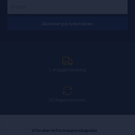
Abonner på nyhetsbrev
1-4 dagers levering
30 dagers returrett
Chat: Åpen alle hverdager fra kl. 11:00-15:30.
Vi bruker informasjonskapsler