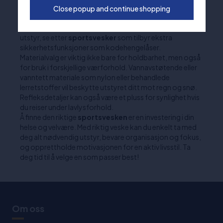
Sikkerhet er også et kritisk aspekt. Velg vesker med
Close popup and continue shopping
robuste glidelåser, sikre festeanordninger og, om
nødvendig, låser. Hvis du bærer verdiartikler eller dyrt
utstyr, se etter
sportsvesker
som tilbyr ekstra
sikkerhetsfunksjoner som kodehengelåser.
Materialvalg er viktig ikke bare for holdbarhet, men også
for bruk i forskjellige værforhold. Vannavstøtende eller
vanntett materiale som nylon eller behandlede
lerretstoffer vil beskytte utstyret ditt mot regn og snø.
Refleksdetaljer kan også være et pluss for synlighet hvis
du reiser under lavlysforhold.
Å finne den riktige
sportsvesken
er en investering i din
helse og velvære. Med riktig veske kan du enkelt ta med
deg alt nødvendig utstyr, bevare organisasjon og fokus,
og opprettholde motivasjonen for en aktiv livsstil. Ta
deg tid til å velge en som passer best!
Om oss