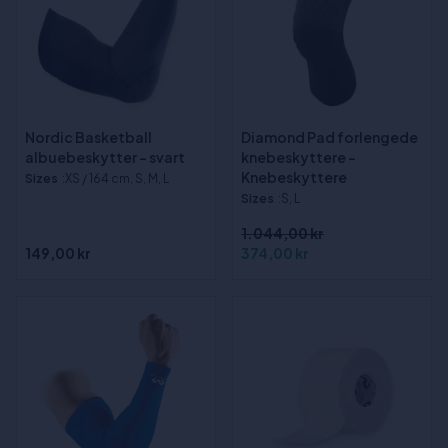
Nordic Basketball
Diamond Pad forlengede
albuebeskytter - svart
knebeskyttere -
Knebeskyttere
Sizes
:XS / 164 cm, S, M, L
Sizes
:S, L
1.044,00 kr
149,00 kr
374,00 kr