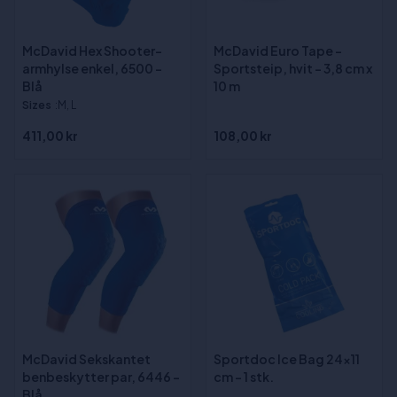
McDavid Hex Shooter-
McDavid Euro Tape -
armhylse enkel, 6500 -
Sportsteip, hvit - 3,8 cm x
Blå
10 m
Sizes
:M, L
411,00 kr
108,00 kr
McDavid Sekskantet
Sportdoc Ice Bag 24x11
benbeskytter par, 6446 -
cm - 1 stk.
Blå