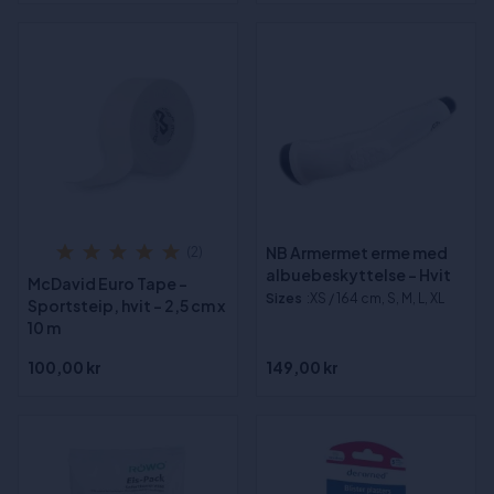
NB Armermet erme med
(2)
albuebeskyttelse - Hvit
McDavid Euro Tape -
Sizes
:XS / 164 cm, S, M, L, XL
Sportsteip, hvit - 2,5 cm x
10 m
100,00 kr
149,00 kr