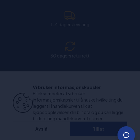
1-4 dagers levering
30 dagers returrett
Chat: Åpen alle hverdager fra kl. 11:00-15:30.
Vi bruker informasjonskapsler
Et eksempel er at vi bruker
informasjonskapsler til å huske hvilke ting du
legger til i handlekurven slik at
kjøpsopplevelsen din blir bra og du kan legge
+1000 anmeldelser
til flere ting i handlekurven.
Les mer
Avslå
Tillat