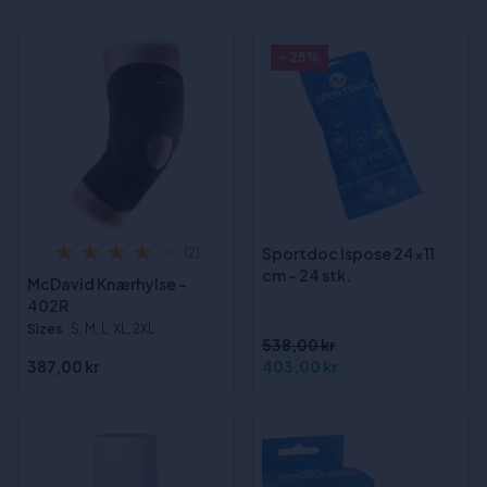
- 25%
Sportdoc Ispose 24x11
(2)
cm - 24 stk.
McDavid Knærhylse -
402R
Sizes
:S, M, L, XL, 2XL
538,00 kr
387,00 kr
403,00 kr