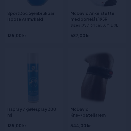
SportDoc Gjenbrukbar
McDavid Ankelstøtte
ispose varm/kald
med borrelås 195R
Sizes
:XS / 164 cm, S, M, L, XL
135,00 kr
687,00 kr
Isspray / kjølespray 300
McDavid
ml
Kne-/patellarem
135,00 kr
344,00 kr