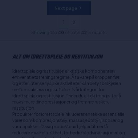
Next page
1
2
Showing
1
to
40
of total
42
products
ALT OM IDRETTSPLEIE OG RESTITUSJON
Idrettspleie og restitusjon er kritiske komponenter i
enhver atlets treningsregime. Å ta vare på kroppen før
og etter intense fysiske aktiviteter kan bety forskjellen
mellom suksess og skuffelse. I vår kategori for
idrettspleie og restitusjon, finner du alt du trenger for å
maksimere dine prestasjoner og fremme raskere
restitusjon.
Produkter for idrettspleie inkluderer en rekke essensielle
varer som kompresjonstøy, massasjeutstyr, isposer og
varmepakker. Disse produktene hjelper til med å
redusere muskeltretthet, forbedre blodsirkulasjonen og