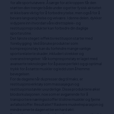
for alle sportutøvere. Å sørge for at kroppen får den
støtten den trenger både under og etter fysisk aktivitet
er ikke bare viktig for å forbedre ytelse, men også for å
bevare langvarig helse og velvære. I denne delen, dykker
vi dypere inn i hvordan våre idrettspleie- og
restitusjonsprodukter kan forbedre din daglige
sportsrutine.
Det første steget i effektiv restitusjon starter med
forebygging. Ved å bruke produkter som
kompresjonstøy kan du forhindre mange vanlige
sportsrelaterte skader, inkludert strekker og
overanstrengelser. Vår kompresjonstøy er laget med
avanserte teknologier for å passe perfekt og gi optimal
trykk for å støtte muskler og ledd uten å hemme
bevegelsen.
For de dagene når du presser deg til maks, er
restitusjonsverktøy som massasjegun og
restitusjonsstøvler uvurderlige. Disse produktene øker
blodsirkulasjonen, noe som er avgjørende for å
transportere næringsstoffer til slitne muskler og fjerne
avfallsstoffer. Resultatet? Raskere muskelreparasjon og
mindre smerte dagen etter en hard økt.