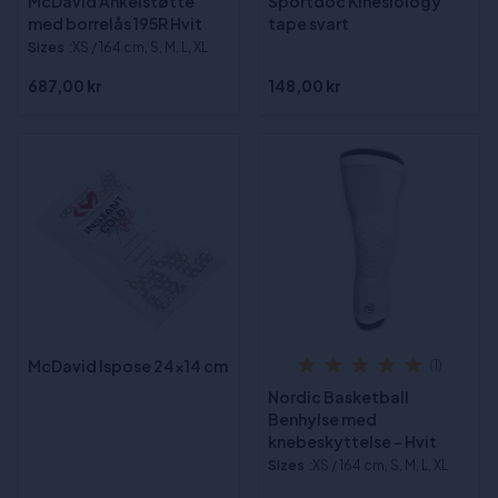
McDavid Ankelstøtte
Sportdoc Kinesiology
med borrelås 195R Hvit
tape svart
Sizes
:XS / 164 cm, S, M, L, XL
687,00 kr
148,00 kr
McDavid Ispose 24x14 cm
(1)
Nordic Basketball
Benhylse med
knebeskyttelse - Hvit
Sizes
:XS / 164 cm, S, M, L, XL