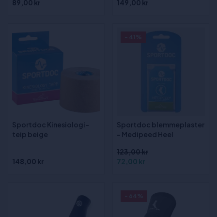
89,00 kr
149,00 kr
- 41%
Sportdoc Kinesiologi-
Sportdoc blemmeplaster
teip beige
- Medipeed Heel
123,00 kr
148,00 kr
72,00 kr
- 64%