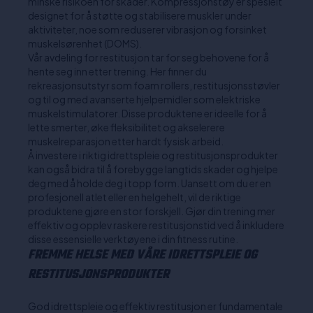
minske risikoen for skader. Kompressjonstøy er spesielt
designet for å støtte og stabilisere muskler under
aktiviteter, noe som reduserer vibrasjon og forsinket
muskelsørenhet (DOMS).
Vår avdeling for restitusjon tar for seg behovene for å
hente seg inn etter trening. Her finner du
rekreasjonsutstyr som foam rollers, restitusjonsstøvler
og til og med avanserte hjelpemidler som elektriske
muskelstimulatorer. Disse produktene er ideelle for å
lette smerter, øke fleksibilitet og akselerere
muskelreparasjon etter hardt fysisk arbeid.
Å investere i riktig idrettspleie og restitusjonsprodukter
kan også bidra til å forebygge langtids skader og hjelpe
deg med å holde deg i topp form. Uansett om du er en
profesjonell atlet eller en helgehelt, vil de riktige
produktene gjøre en stor forskjell. Gjør din trening mer
effektiv og opplev raskere restitusjonstid ved å inkludere
disse essensielle verktøyene i din fitness rutine.
FREMME HELSE MED VÅRE IDRETTSPLEIE OG
RESTITUSJONSPRODUKTER
God idrettspleie og effektiv restitusjon er fundamentale