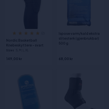
Ispose varm/kald ekstra
(2)
slitesterk (gjenbrukbar)
Nordic Basketball
500 g
Knebeskyttere - svart
Sizes
:S, M, L, XL
149,00 kr
68,00 kr