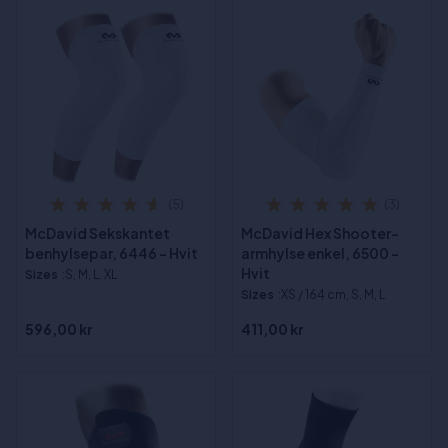
(5)
(3)
McDavid Sekskantet
McDavid Hex Shooter-
benhylsepar, 6446 - Hvit
armhylse enkel, 6500 -
Hvit
Sizes
:S, M, L, XL
Sizes
:XS / 164 cm, S, M, L
596,00 kr
411,00 kr