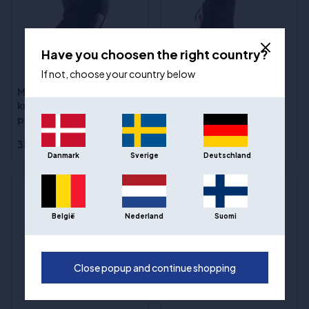
Have you choosen the right country?
If not, choose your country below
McDavid Justerbar
McDavid Ankelhylse /
knebandasje med åpen
Elastisk
patella
Sizes
:S, M, L, XL
387,00 kr
283,00 kr
Danmark
Sverige
Deutschland
België
Nederland
Suomi
Close popup and continue shopping