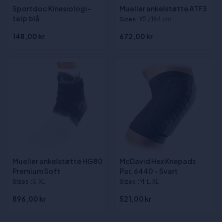
Sportdoc Kinesiologi-
Mueller ankelstøtte ATF3
teip blå
Sizes
:XS / 164 cm
148,00 kr
672,00 kr
Mueller ankelstøtte HG80
McDavid Hex Knepads
Premium Soft
Par, 6440 - Svart
Sizes
:S, XL
Sizes
:M, L, XL
896,00 kr
521,00 kr