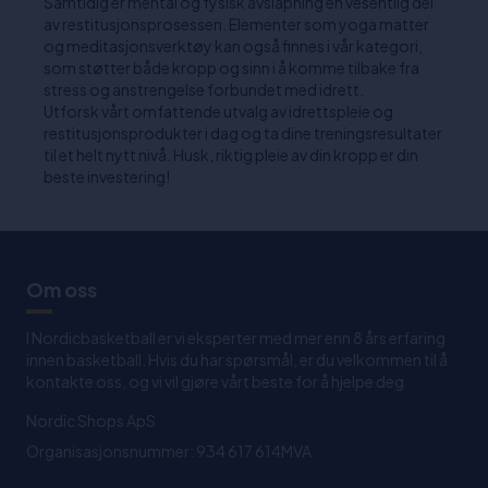
Samtidig er mental og fysisk avslapning en vesentlig del
av restitusjonsprosessen. Elementer som yoga matter
og meditasjonsverktøy kan også finnes i vår kategori,
som støtter både kropp og sinn i å komme tilbake fra
stress og anstrengelse forbundet med idrett.
Utforsk vårt omfattende utvalg av idrettspleie og
restitusjonsprodukter i dag og ta dine treningsresultater
til et helt nytt nivå. Husk, riktig pleie av din kropp er din
beste investering!
Om oss
I Nordicbasketball er vi eksperter med mer enn 8 års erfaring
innen basketball. Hvis du har spørsmål, er du velkommen til å
kontakte oss, og vi vil gjøre vårt beste for å hjelpe deg
Nordic Shops ApS
Organisasjonsnummer: 934 617 614MVA