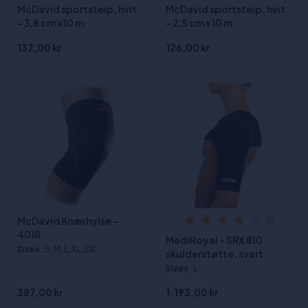
McDavid sportsteip, hvit
McDavid sportsteip, hvit
- 3,8 cm x 10 m
- 2,5 cm x 10 m
132,00 kr
126,00 kr
McDavid Knærhylse -
(1)
401R
MediRoyal - SRX 810
Sizes
:S, M, L, XL, 2XL
skulderstøtte, svart
Sizes
:L
387,00 kr
1.193,00 kr