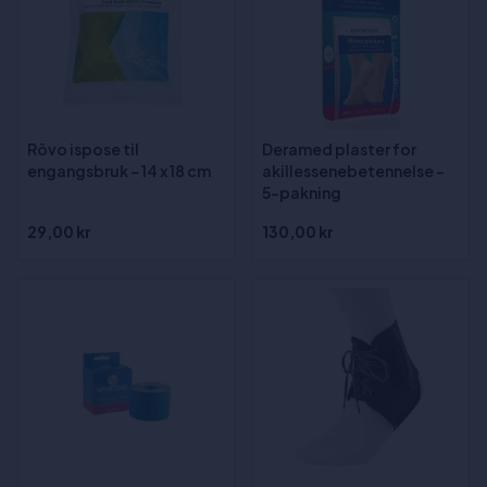
Rövo ispose til
Deramed plaster for
engangsbruk - 14 x 18 cm
akillessenebetennelse -
5-pakning
29,00 kr
130,00 kr