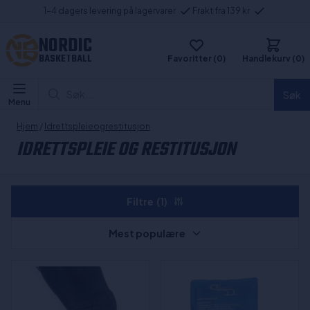
1-4 dagers levering på lagervarer
Frakt fra 139 kr
NORDIC
BASKETBALL
Favoritter (0)
Handlekurv (0)
Søk...
Søk
Menu
Hjem
/
Idrettspleieogrestitusjon
IDRETTSPLEIE OG RESTITUSJON
Filtre
(1)
Mest populære