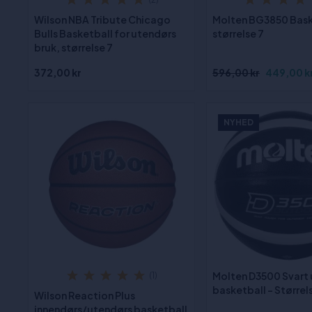
Wilson NBA Tribute Chicago
Molten BG3850 Bask
Bulls Basketball for utendørs
størrelse 7
bruk, størrelse 7
372,00 kr
596,00 kr
449,00 k
NYHED
Molten D3500 Svart
(1)
basketball – Størrel
Wilson Reaction Plus
innendørs/utendørs basketball