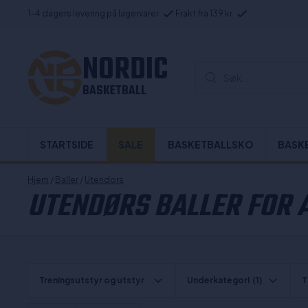
1-4 dagers levering på lagervarer
Frakt fra 139 kr
NORDIC
Søk...
BASKETBALL
STARTSIDE
SALE
BASKETBALLSKO
BASK
Hjem
/
Baller
/
Utendors
UTENDØRS BALLER FOR 
Treningsutstyr og utstyr
Underkategori
(1)
T