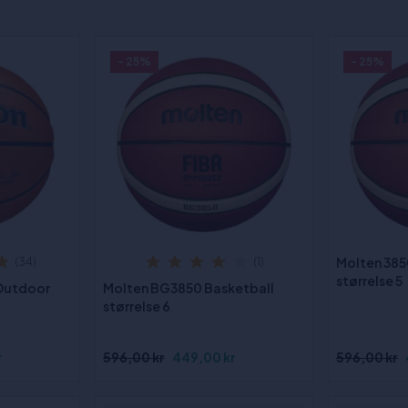
- 25%
- 25%
Molten 385
(34)
(1)
størrelse 5
 Outdoor
Molten BG3850 Basketball
størrelse 6
r
596,00 kr
449,00 kr
596,00 kr