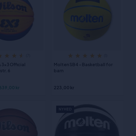
(7)
(1)
 3x3 Official
Molten SB4 - Basketball for
str. 6
barn
639,00 kr
223,00 kr
NYHED