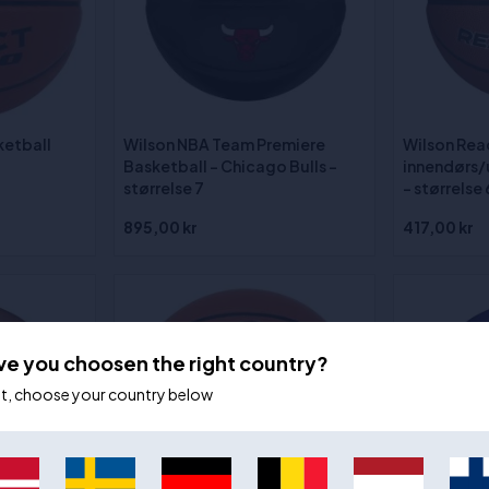
ketball
Wilson NBA Team Premiere
Wilson Rea
Basketball - Chicago Bulls -
innendørs/
størrelse 7
- størrelse 
895,00 kr
417,00 kr
ve you choosen the right country?
ot, choose your country below