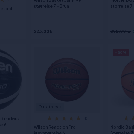
Wilson Basketball MVP
Molten BG
størrelse 7 - Brun
størrelse 7
etball
r
223,00 kr
298,00 kr
- 50%
Out of stock
 utendørs
(4)
se 6
Wilson Reaction Pro
Nordic Bas
kurvstørrelse 6
Størrelse 7