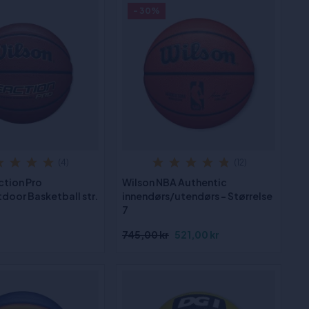
- 30%
(4)
(12)
ction Pro
Wilson NBA Authentic
door Basketball str.
innendørs/utendørs - Størrelse
7
745,00 kr
521,00 kr