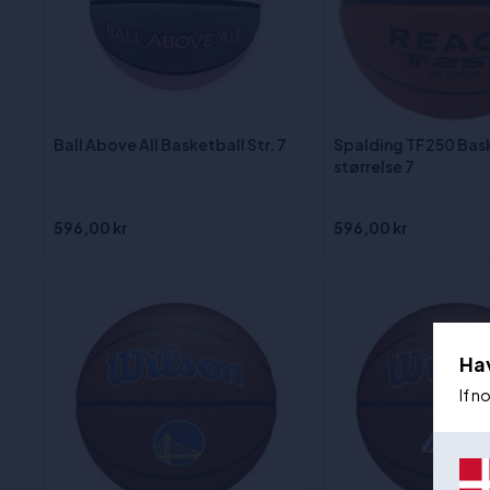
Ball Above All Basketball Str. 7
Spalding TF250 Bas
størrelse 7
596,00 kr
596,00 kr
Ha
If n