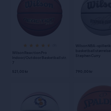
Wilson NBA-spilleri
(9)
basketball størrelse 
Wilson Reaction Pro
Stephen Curry
Indoor/Outdoor Basketball str.
7
521,00 kr
790,00 kr