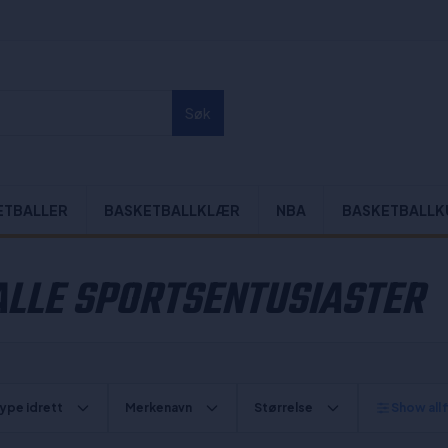
Søk
ETBALLER
BASKETBALLKLÆR
NBA
BASKETBALLK
ALLE SPORTSENTUSIASTER
ype idrett
Merkenavn
Størrelse
Show all f