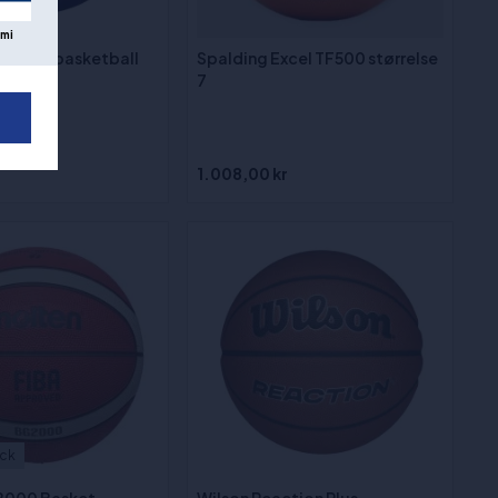
mi
replika basketball
Spalding Excel TF500 størrelse
7
1.008,00 kr
ock