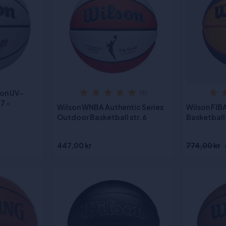
kon UV-
(6)
7 -
Wilson WNBA Authentic Series
Wilson FIBA
Outdoor Basketball str. 6
Basketball 
447,00 kr
774,00 kr