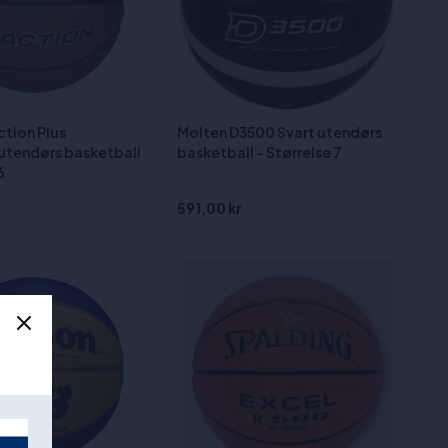
ction Plus
Molten D3500 Svart utendørs
utendørs basketball
basketball – Størrelse 7
6
591,00 kr