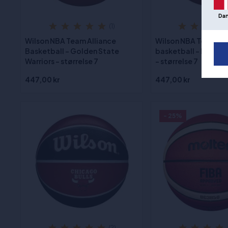
Da
(1)
Wilson NBA Team Alliance
Wilson NBA Team All
Basketball - Golden State
basketball - Los Ang
Warriors - størrelse 7
- størrelse 7
447,00 kr
447,00 kr
- 25%
(2)