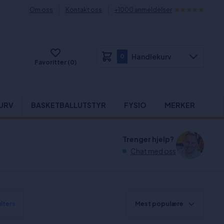
Om oss
Kontakt oss
+1000 anmeldelser
Handlekurv
0
Favoritter (0)
URV
BASKETBALLUTSTYR
FYSIO
MERKER
Trenger hjelp?
Chat med oss
ilters
Mest populære