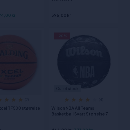
74,00 kr
596,00 kr
- 20%
Out of stock
(2)
(4)
xcel TF500 størrelse
Wilson NBA All Teams
Basketball Svart Størrelse 7