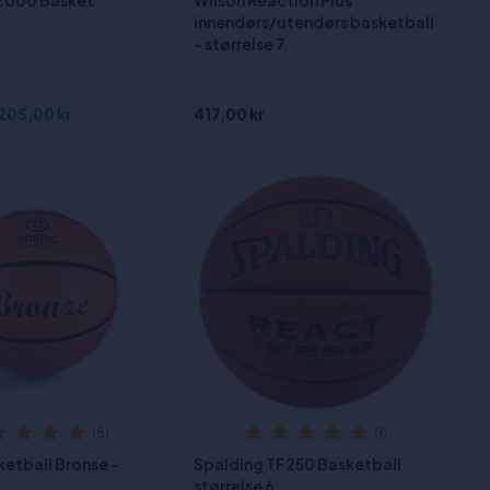
2000 Basket
Wilson Reaction Plus
innendørs/utendørs basketball
- størrelse 7
205,00 kr
417,00 kr
(5)
(1)
ketball Bronse -
Spalding TF250 Basketball
størrelse 6