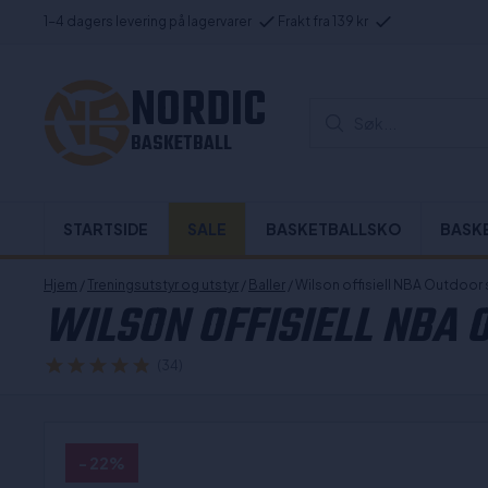
1-4 dagers levering på lagervarer
Frakt fra 139 kr
NORDIC
Søk...
BASKETBALL
STARTSIDE
SALE
BASKETBALLSKO
BASK
Hjem
/
Treningsutstyr og utstyr
/
Baller
/ Wilson offisiell NBA Outdoor 
WILSON OFFISIELL NBA 
(34)
- 22%