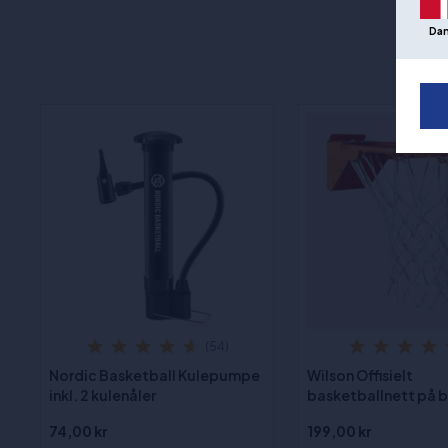
Da
(54)
Nordic Basketball Kulepumpe
Wilson Offisielt
inkl. 2 kulenåler
basketballnett på 
74,00 kr
199,00 kr