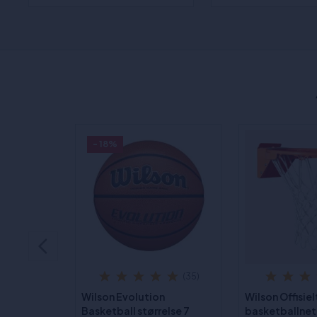
- 18%
(35)
Wilson Evolution
Wilson Offisiel
Basketball størrelse 7
basketballnet