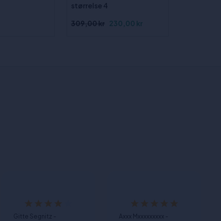
størrelse 4
309,00 kr
230,00 kr
1.193,00 k
Gitte Segnitz -
Axxx Mxxxxxxxxx -