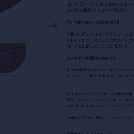
spiller. Den mykede gummien gir 
med tradisjonelle gummiballer.
Perfekt grep og kontroll
Zoom
Wilsons Performance Cover-teknolog
du kan drible, passe og skyte med pr
spiller på ujevne utendørsbaner.
Autentisk NBA-design
Klassisk NBA-merkevarebygging gir 
av en offisiell NBA-kamp - selv når d
Enten du spiller på den lokale baske
NBA Outdoor Basketball er den per
overlegent grep og autentisk NBA-d
Wilson Official NBA Outdoor Basketb
Tilleggsinformasjon