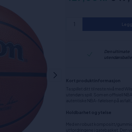
Legg 
Den ultimate
utendørsball
Kort produktinformasjon
Ta spillet ditt til neste nivå med W
utendørs spill. Som en offisiell N
autentiske NBA-følelsen på asfalt,
Holdbarhet og ytelse
Med en robust kompositt/gummiover
utfordringene i gatebasket. Den v