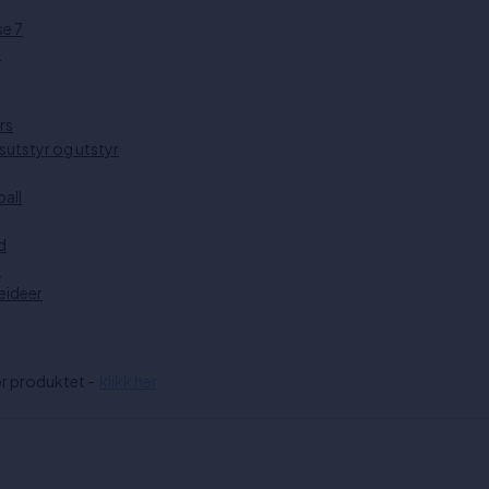
se 7
e
rs
sutstyr og utstyr
all
d
r
eideer
or produktet -
klikk her