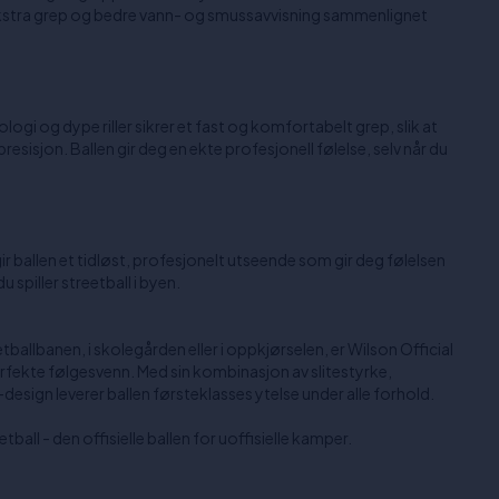
ekstra grep og bedre vann- og smussavvisning sammenlignet
i og dype riller sikrer et fast og komfortabelt grep, slik at
esisjon. Ballen gir deg en ekte profesjonell følelse, selv når du
ballen et tidløst, profesjonelt utseende som gir deg følelsen
u spiller streetball i byen.
tballbanen, i skolegården eller i oppkjørselen, er Wilson Official
fekte følgesvenn. Med sin kombinasjon av slitestyrke,
esign leverer ballen førsteklasses ytelse under alle forhold.
all - den offisielle ballen for uoffisielle kamper.