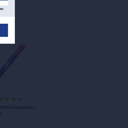
mi
(2)
A DRV Pumpesett -
e