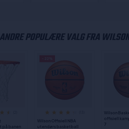
ANDRE POPULÆRE VALG FRA WILSO
- 22%
Wilson Bask
(2)
(13)
offisiell kam
t
Wilson Offisiell NBA
7
t på banen
utendørs basketball