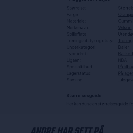
Størrelse:
Størrel
Farge:
Oransj
Materiale:
Gummi
Merkenavn:
Wilson
Spilleflate:
Utendø
Treningsutstyr og utstyr:
Trening
Underkategori:
Baller
Type idrett:
Basketb
Ligaen:
NBA
Spesialtilbud:
På tilbu
Lagerstatus:
På lage
Samling:
Julegav
Størrelsesguide
Her kan du se en størrelsesguide f
ANDRE HAR SETT PÅ