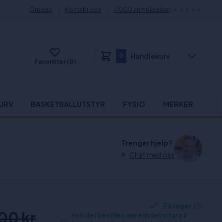
Om oss
Kontakt oss
+1000 anmeldelser
Handlekurv
0
Favoritter (0)
URV
BASKETBALLUTSTYR
FYSIO
MERKER
Trenger hjelp?
Chat med oss
På lager
(5)
00 kr
Hvis det bestilles mer enn det vi har på