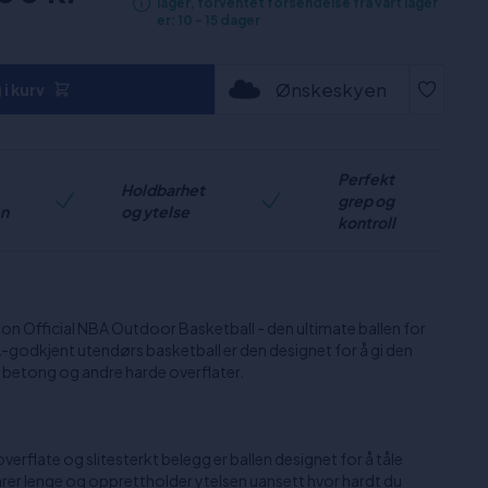
lager, forventet forsendelse fra vårt lager
er: 10 - 15 dager
Ønskeskyen
i kurv
Perfekt
Holdbarhet
grep og
en
og ytelse
kontroll
ilson Official NBA Outdoor Basketball - den ultimate ballen for
BA-godkjent utendørs basketball er den designet for å gi den
 betong og andre harde overflater.
flate og slitesterkt belegg er ballen designet for å tåle
arer lenge og opprettholder ytelsen uansett hvor hardt du