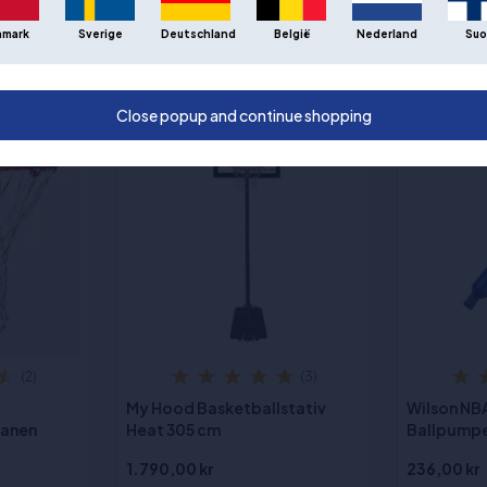
nmark
Sverige
Deutschland
België
Nederland
Suo
ANDRE KUNDER KJØPTE OGSÅ
Close popup and continue shopping
(2)
(3)
My Hood Basketballstativ
Wilson NB
banen
Heat 305 cm
Ballpump
1.790,00 kr
236,00 kr