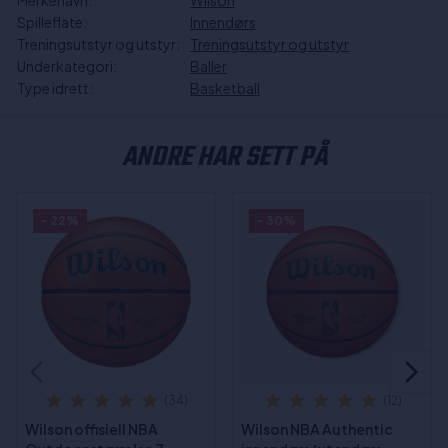
Merkenavn:
Wilson
Spilleflate:
Innendørs
Treningsutstyr og utstyr:
Treningsutstyr og utstyr
Underkategori:
Baller
Type idrett:
Basketball
ANDRE HAR SETT PÅ
- 22%
- 30%
(34)
(12)
Wilson offisiell NBA
Wilson NBA Authentic