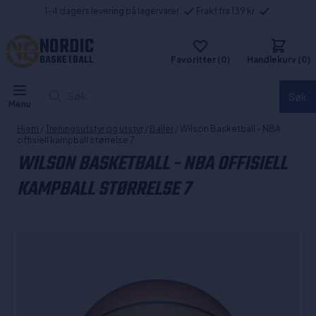
1-4 dagers levering på lagervarer
Frakt fra 139 kr
NORDIC
BASKETBALL
Favoritter (0)
Handlekurv (0)
Søk...
Søk
Menu
Hjem
/
Treningsutstyr og utstyr
/
Baller
/ Wilson Basketball - NBA
offisiell kampball størrelse 7
WILSON BASKETBALL - NBA OFFISIELL
KAMPBALL STØRRELSE 7