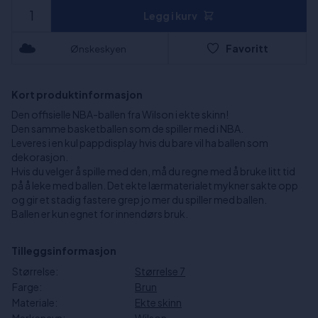
Legg i kurv
Favoritt
Ønskeskyen
Kort produktinformasjon
Den offisielle NBA-ballen fra Wilson i ekte skinn!
Den samme basketballen som de spiller med i NBA.
Leveres i en kul pappdisplay hvis du bare vil ha ballen som
dekorasjon.
Hvis du velger å spille med den, må du regne med å bruke litt tid
på å leke med ballen. Det ekte lærmaterialet mykner sakte opp
og gir et stadig fastere grep jo mer du spiller med ballen.
Ballen er kun egnet for innendørs bruk.
Tilleggsinformasjon
Størrelse:
Størrelse 7
Farge:
Brun
Materiale:
Ekte skinn