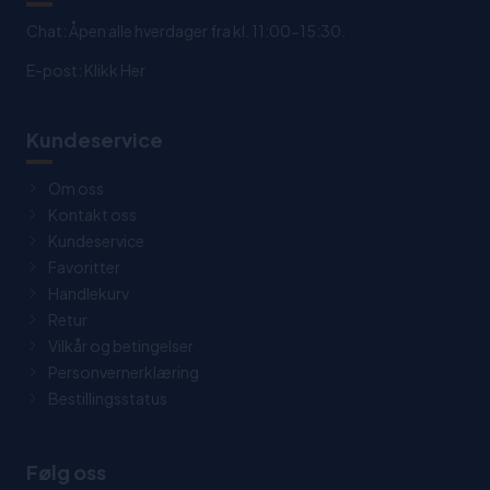
Chat: Åpen alle hverdager fra kl. 11:00-15:30.
E-post:
Klikk Her
Kundeservice
Om oss
Kontakt oss
Kundeservice
Favoritter
Handlekurv
Retur
Vilkår og betingelser
Personvernerklæring
Bestillingsstatus
Følg oss