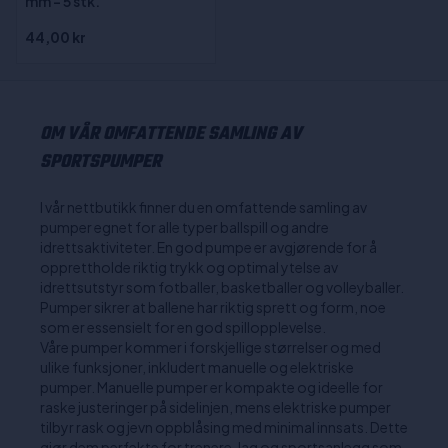
mm - 5 stk.
44,00 kr
OM VÅR OMFATTENDE SAMLING AV
SPORTSPUMPER
I vår nettbutikk finner du en omfattende samling av
pumper egnet for alle typer ballspill og andre
idrettsaktiviteter. En god pumpe er avgjørende for å
opprettholde riktig trykk og optimal ytelse av
idrettsutstyr som fotballer, basketballer og volleyballer.
Pumper sikrer at ballene har riktig sprett og form, noe
som er essensielt for en god spillopplevelse.
Våre pumper kommer i forskjellige størrelser og med
ulike funksjoner, inkludert manuelle og elektriske
pumper. Manuelle pumper er kompakte og ideelle for
raske justeringer på sidelinjen, mens elektriske pumper
tilbyr rask og jevn oppblåsing med minimal innsats. Dette
gjør dem perfekte for trenere, lag og sportsanlegg som