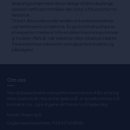
langvarig pumpe med robust design vil tjene deg lenge,
spesielt i tøffe sportsmiljøer der utstyr ofte utsettes for
hard bruk.
Til slutt, ikke undervurder verdien av kundeanmeldelser
og merkevarens omdømme. En godt omtalt pumpe av
et respektert merke er ofte en sikker investering som kan
gi fordeler i flere år. I vår webshop tilbyr vi bare produkter
fra anerkjente produsenter som garanterer kvalitet og
pålitelighet.
Om oss
I Nordicbasketball er vi eksperter med mer enn 8 års erfaring
innen basketball. Hvis du har spørsmål, er du velkommen til å
kontakte oss, og vi vil gjøre vårt beste for å hjelpe deg
Nordic Shops ApS
Organisasjonsnummer: 934 617 614MVA