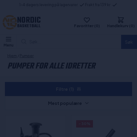
1-4 dagers levering på lagervarer
Frakt fra 139 kr
NORDIC
BASKETBALL
Favoritter (0)
Handlekurv (0)
Søk...
Søk
Menu
Hjem
/
Pumper
PUMPER FOR ALLE IDRETTER
Filtre
(1)
Mest populære
- 30%