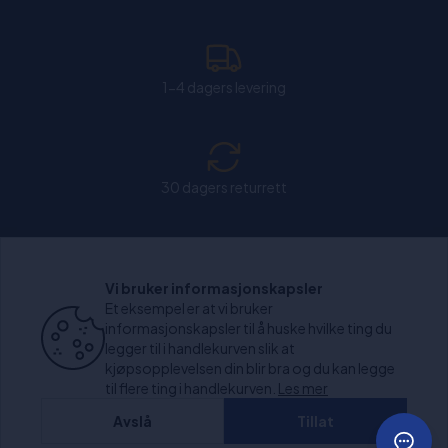
1-4 dagers levering
30 dagers returrett
Chat: Åpen alle hverdager fra kl. 11:00-15:30.
Vi bruker informasjonskapsler
Et eksempel er at vi bruker
informasjonskapsler til å huske hvilke ting du
legger til i handlekurven slik at
kjøpsopplevelsen din blir bra og du kan legge
+1000 anmeldelser
til flere ting i handlekurven.
Les mer
Avslå
Tillat