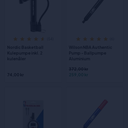
(54)
(6)
Nordic Basketball
Wilson NBA Authentic
Kulepumpe inkl. 2
Pump - Ballpumpe
kulenåler
Aluminium
372,00 kr
74,00 kr
259,00 kr