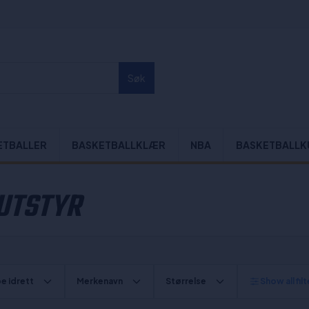
Søk
ETBALLER
BASKETBALLKLÆR
NBA
BASKETBALLK
UTSTYR
e idrett
Merkenavn
Størrelse
Show all fil