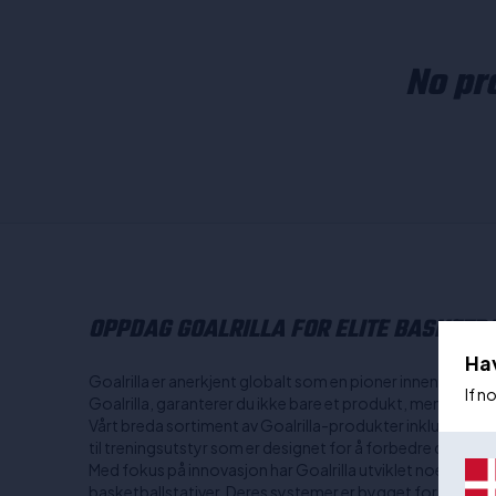
No pro
OPPDAG GOALRILLA FOR ELITE BASKET
Ha
Goalrilla er anerkjent globalt som en pioner innen basketb
If n
Goalrilla, garanterer du ikke bare et produkt, men en varig 
Vårt breda sortiment av Goalrilla-produkter inkluderer a
til treningsutstyr som er designet for å forbedre din spil
Med fokus på innovasjon har Goalrilla utviklet noen av m
basketballstativer. Deres systemer er bygget for å tåle s