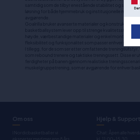
samtidig som de tilbyr enestående stabilitet og sikkerhet
Da
løsning for både hjemmebruk og institusjonelle miljøer der
avgjørende.
Goalrilla bruker avanserte materialer og konstruksjonstek
basketballsystem lever opp til strenge kvalitetsstandar
høyde, værbestandige materialer og enkel montering, ti
fleksibilitet og funksjonalitet som passer enhver spillers
I tillegg, for de som ser etter omfattende treningsutstyr, 
som rebound trenere og taktiske treningssett. Disse er ut
ferdigheter på banen gjennom realistiske treningsscenari
muskelgruppetrening, som er avgjørende for enhver basketb
Om oss
Hjelp & Suppor
I Nordicbasketball er vi
Chat: Åpen alle hverd
eksperter med mer enn 8 års
kl. 11:00-15:30.