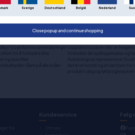
. Dette gjør dem til en perfekt
basketballspillere rundt om i verde
nmark
Sverige
Deutschland
België
Nederland
Suo
 kvalitet og lang levetid er
gjennom kontinuerlig forskning og
profesjonelle spillere, legger Goal
nikker for å sikre at hvert
noe som sikrer at de alltid er på t
der. Med funksjoner som regulerbar
Kundetilfredshet står i sentrum av 
Close popup and continue shopping
lbyr Goalrilla basketballsystemene
tilgjengelig for å veilede kjøpere 
 behov.
skreddersydd til spillerens unike 
tilbyr Goalrilla innovative løsninger
toppidrettsutøver eller en helgekrig
viklet for å forbedre dine
forbedrer din spillopplevelse og hj
er og spesifikk
Avslutningsvis representerer Goalri
allspiller våare på alle nivåer.
det er en livsstil og et samfunn for
produkt i dag og føl progresjonen i 
t
Kundeservice
Følg 
ager fra
Om oss
Fac