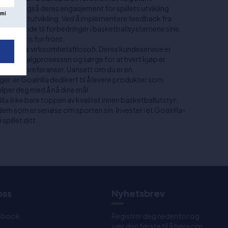
n, men også deres engasjement for spillets utvikling
mi
 produktutvikling. Ved å implementere feedback fra
rilla løpende til forbedringer i basketballsystemene sine,
eknologiens forfront.
Goalrillas virksomhetsfilosofi. Deres kundeservice er
gjennom valgprosessen og sørge for at hvert kjøp er
behov og preferanser. Uansett om du er en
er, er Goalrilla dedikert til å levere produkter som
elper deg med å nå dine mål.
lla ikke bare toppen av kvalitet innen basketballutstyr;
 dem som er seriøse om sporten sin. Invester i et Goalrilla-
spillet ditt.
oss
Nyhetsbrev
ebook
Registrer deg nedenfor og
vær den første til å høre om