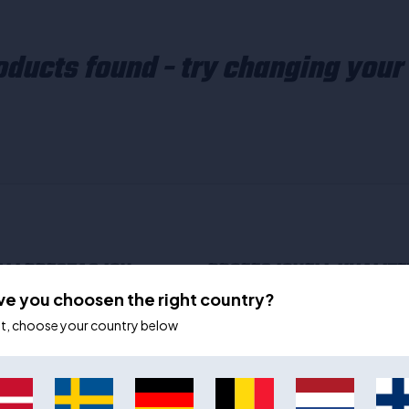
ducts found - try changing your 
BALLPRESTASJON
PROFESJONELL KVALITE
ve you choosen the right country?
allutstyr, og når du velger
Goalrilla basketballutstyr er konst
ot, choose your country below
investering i kvalitet og ytelse.
er også tilgjengelig for amatører og
lt fra robuste basketballsystemer
Hver komponent i et Goalrilla-bas
leteknikk og kondisjon.
spillpresisjon og holdbarhet, fra
arkedets mest stabile og varige
sikkerhetsaspektene.
elv de mest intense kamper,
Det er ikke bare produktets kvalitet