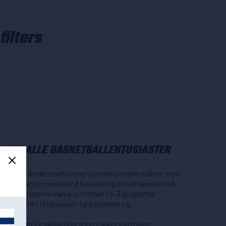
filters
T FOR ALLE BASKETBALLENTUSIASTER
ruert for å møte behovene til profesjonelle spillere, men
 skolelag som ønsker å heve sitt spill til et høyere nivå.
ketballsystem er nøye utformet for å gi optimal
 nettsystemet til rebound-funksjonene og
 som gjør Goalrilla til et foretrukket valg blant