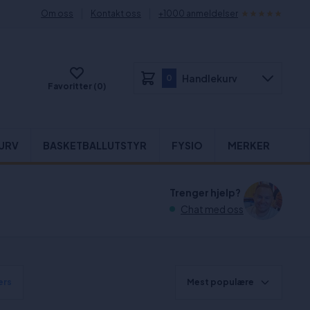
Om oss
Kontakt oss
+1000 anmeldelser
Handlekurv
0
Favoritter (0)
URV
BASKETBALLUTSTYR
FYSIO
MERKER
Trenger hjelp?
Chat med oss
ters
Mest populære