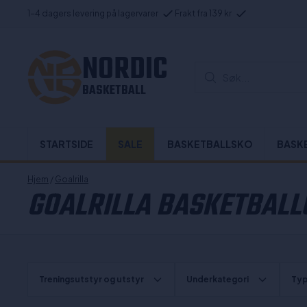
1-4 dagers levering på lagervarer
Frakt fra 139 kr
NORDIC
Søk...
BASKETBALL
STARTSIDE
SALE
BASKETBALLSKO
BASK
Hjem
/
Goalrilla
GOALRILLA BASKETBALL
Treningsutstyr og utstyr
Underkategori
Typ