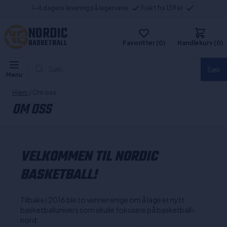
1-4 dagers levering på lagervarer
Frakt fra 139 kr
NORDIC
BASKETBALL
Favoritter (0)
Handlekurv (0)
Søk...
Søk
Menu
Hjem
/ Om oss
OM OSS
VELKOMMEN TIL NORDIC
BASKETBALL!
Tilbake i 2016 ble to venner enige om å lage et nytt
basketballunivers som skulle fokusere på basketball i
nord.