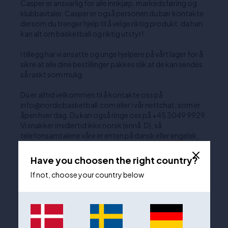
Casper er ansvarlig for alle innkjøp, markedsføring og
klubbavtaler. Casper er også personen du bør kontakte
dersom du trenger hjelp til å velge riktig produkt, da han
kan alt om basketball og riktig utstyr!
I tillegg har vi ansatte og unge hjelpere på vårt lager for å
sikre at alle dine bestillinger pakkes slik at de kan sendes
så raskt som mulig.
Du er alltid velkommen til å kontakte oss på
info@nordicbasketball.com eller i vår nettchat, som er
åpen hver dag. Du kan også ringe oss på +45 3049 9929.
Vi snakker imidlertid ikke norsk (ennå :D), så
telefonsamtalene våre er enten på dansk eller engelsk.
Have you choosen the right country?
If not, choose your country below