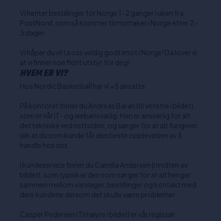
Vi henter bestillinger for Norge 1-2 ganger i uken fra
PostNord, som så kommer til mottaker i Norge etter 2-
3 dager.
Vi håper du vil ta oss veldig godt imot i Norge! Da lover vi
at vi finner noe flott utstyr for deg!
HVEM ER VI?
Hos Nordic Basketball har vi +5 ansatte.
På kontoret finner du Andreas Baran (til venstre i bildet),
som er vår IT- og webansvarlig. Han er ansvarlig for alt
det tekniske ved nettsiden, og sørger for at alt fungerer
slik at du som kunde får den beste opplevelsen av å
handle hos oss.
I kundeservice finner du Camilla Andersen (i midten av
bildet), som typisk er den som sørger for at alt henger
sammen mellom varelager, bestillinger og kontakt med
dere kundene dersom det skulle være problemer.
Casper Pedersen (Til høyre i bildet) er vår regissør.