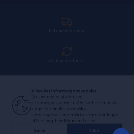
1-4 dagers levering
30 dagers returrett
Chat: Åpen alle hverdager fra kl. 11:00-15:30.
Vi bruker informasjonskapsler
Et eksempel er at vi bruker
informasjonskapsler til å huske hvilke ting du
legger til i handlekurven slik at
kjøpsopplevelsen din blir bra og du kan legge
+1000 anmeldelser
til flere ting i handlekurven.
Les mer
Avslå
Tillat