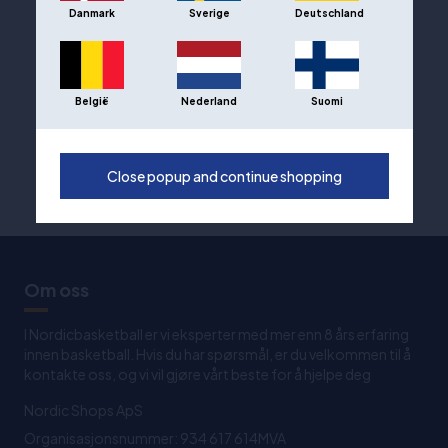
Danmark
Sverige
Deutschland
België
Nederland
Suomi
Close popup and continue shopping
Om oss
I Nordicbasketball er vi eksperter med mer enn 8 års erfaring
innen basketball. Hvis du har spørsmål, er du velkommen til å
kontakte oss, og vi vil gjøre vårt beste for å hjelpe deg
Nordic Shops ApS
Organisasjonsnummer: 934 617 614MVA