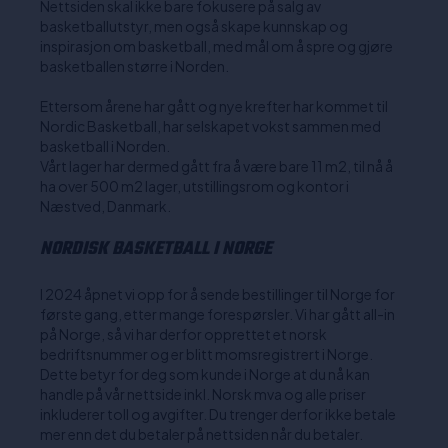
Nettsiden skal ikke bare fokusere på salg av
basketballutstyr, men også skape kunnskap og
inspirasjon om basketball, med mål om å spre og gjøre
basketballen større i Norden.
Ettersom årene har gått og nye krefter har kommet til
Nordic Basketball, har selskapet vokst sammen med
basketball i Norden.
Vårt lager har dermed gått fra å være bare 11 m2, til nå å
ha over 500 m2 lager, utstillingsrom og kontor i
Næstved, Danmark.
NORDISK BASKETBALL I NORGE
I 2024 åpnet vi opp for å sende bestillinger til Norge for
første gang, etter mange forespørsler. Vi har gått all-in
på Norge, så vi har derfor opprettet et norsk
bedriftsnummer og er blitt momsregistrert i Norge.
Dette betyr for deg som kunde i Norge at du nå kan
handle på vår nettside inkl. Norsk mva og alle priser
inkluderer toll og avgifter. Du trenger derfor ikke betale
mer enn det du betaler på nettsiden når du betaler.