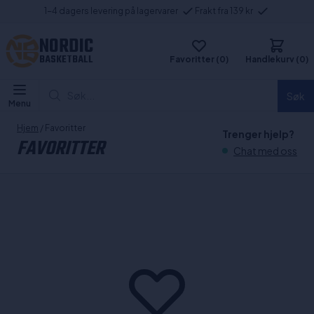
1-4 dagers levering på lagervarer
Frakt fra 139 kr
NORDIC
BASKETBALL
Favoritter (0)
Handlekurv (0)
Søk...
Søk
Menu
Hjem
/ Favoritter
Trenger hjelp?
FAVORITTER
Chat med oss