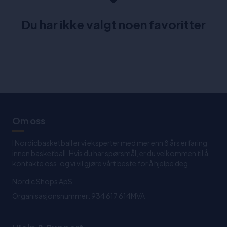
Du har ikke valgt noen favoritter
Om oss
I Nordicbasketball er vi eksperter med mer enn 8 års erfaring
innen basketball. Hvis du har spørsmål, er du velkommen til å
kontakte oss, og vi vil gjøre vårt beste for å hjelpe deg
Nordic Shops ApS
Organisasjonsnummer: 934 617 614MVA