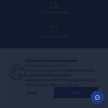
1-4 dagers levering
30 dagers returrett
Chat: Åpen alle hverdager fra kl. 11:00-15:30.
Vi bruker informasjonskapsler
Et eksempel er at vi bruker
informasjonskapsler til å huske hvilke ting du
legger til i handlekurven slik at
kjøpsopplevelsen din blir bra og du kan legge
+1000 anmeldelser
til flere ting i handlekurven.
Les mer
Avslå
Tillat