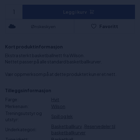
Legg i kurv
Favoritt
Ønskeskyen
Kort produktinformasjon
Ekstra sterkt basketballnett fra Wilson.
Nettet passer på alle standard basketballkurver.
Vær oppmerksom på at dette produktet kun er et nett.
Tilleggsinformasjon
Farge:
Hvit
Merkenavn:
Wilson
Treningsutstyr og
Spill og lek
utstyr:
Basketballkurv
,
Reservedeler til
Underkategori:
basketballkurver
Type idrett:
Basketball