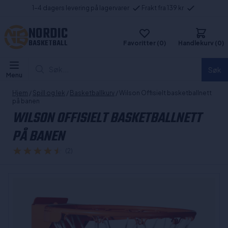
1-4 dagers levering på lagervarer
Frakt fra 139 kr
NORDIC
BASKETBALL
Favoritter (0)
Handlekurv (0)
Søk...
Søk
Menu
Hjem
/
Spill og lek
/
Basketballkurv
/ Wilson Offisielt basketballnett
på banen
WILSON OFFISIELT BASKETBALLNETT
PÅ BANEN
(2)