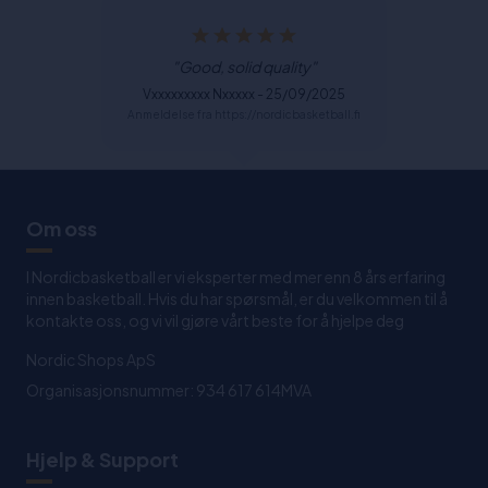
"Good, solid quality"
Vxxxxxxxxx Nxxxxx - 25/09/2025
Anmeldelse fra https://nordicbasketball.fi
Om oss
I Nordicbasketball er vi eksperter med mer enn 8 års erfaring
innen basketball. Hvis du har spørsmål, er du velkommen til å
kontakte oss, og vi vil gjøre vårt beste for å hjelpe deg
Nordic Shops ApS
Organisasjonsnummer: 934 617 614MVA
Hjelp & Support