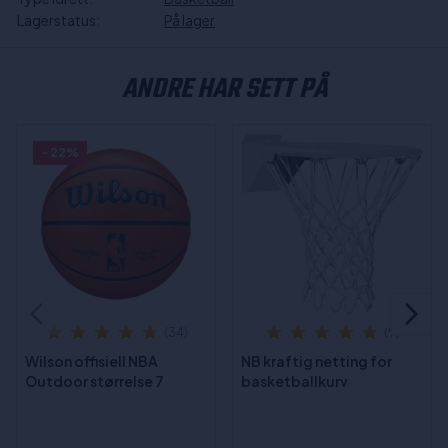
Lagerstatus:
På lager
ANDRE HAR SETT PÅ
- 22%
(34)
(9)
Wilson offisiell NBA
NB kraftig netting for
Outdoor størrelse 7
basketballkurv