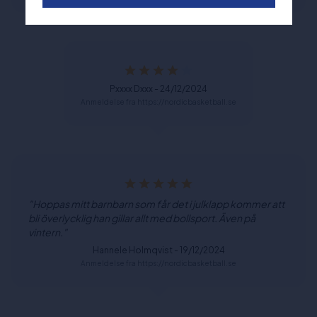
Pxxxx Dxxx - 24/12/2024
Anmeldelse fra https://nordicbasketball.se
"Hoppas mitt barnbarn som får det i julklapp kommer att
bli överlycklig han gillar allt med bollsport. Även på
vintern."
Hannele Holmqvist - 19/12/2024
Anmeldelse fra https://nordicbasketball.se