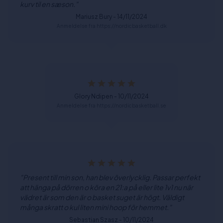
kurv til en sæson."
Mariusz Bury - 14/11/2024
Anmeldelse fra https://nordicbasketball.dk
Glory Ndipen - 10/11/2024
Anmeldelse fra https://nordicbasketball.se
"Present till min son, han blev överlycklig. Passar perfekt
att hänga på dörren o köra en 21:a på eller lite 1v1 nu när
vädret är som den är o basket suget är högt. Väldigt
många skratt o kul liten mini hoop för hemmet."
Sebastian Szasz - 10/11/2024