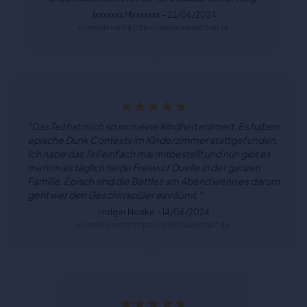
Jxxxxxxx Mxxxxxxx - 22/06/2024
Anmeldelse fra https://nordicbasketball.se
"Das Teil hat mich so an meine Kindheit erinnert. Es haben
epische Dunk Contests im Kinderzimmer stattgefunden.
Ich habe das Teil einfach mal mitbestellt und nun gibt es
mehrmals täglich heiße Freiwurf Duelle in der ganzen
Familie. Episch sind die Battles am Abend wenn es darum
geht wer den Geschirrspüler einräumt."
Holger Noske - 14/06/2024
Anmeldelse fra https://nordicbasketball.de