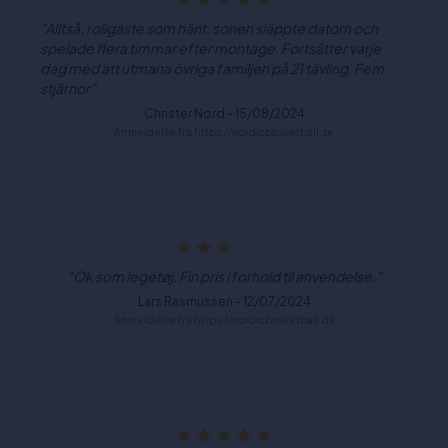
"Alltså, roligaste som hänt, sonen släppte datorn och
spelade flera timmar efter montage. Fortsätter varje
dag med att utmana övriga familjen på 21 tävling. Fem
stjärnor"
Christer Nord - 15/08/2024
Anmeldelse fra https://nordicbasketball.se
"Ok som legetøj. Fin pris i forhold til anvendelse."
Lars Rasmussen - 12/07/2024
Anmeldelse fra https://nordicbasketball.dk