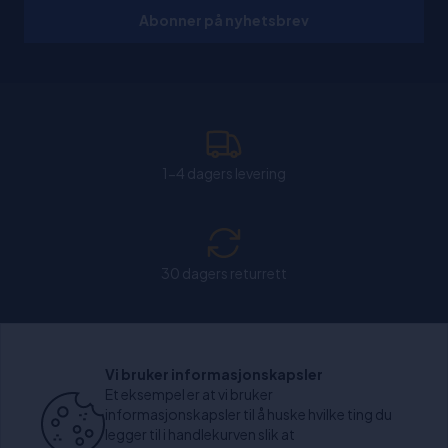
Abonner på nyhetsbrev
1-4 dagers levering
30 dagers returrett
Chat: Åpen alle hverdager fra kl. 11:00-15:30.
Vi bruker informasjonskapsler
Et eksempel er at vi bruker
informasjonskapsler til å huske hvilke ting du
legger til i handlekurven slik at