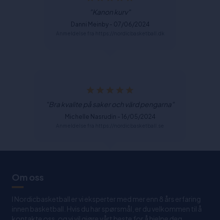
"Kanon kurv"
Danni Meinby - 07/06/2024
Anmeldelse fra https://nordicbasketball.dk
"Bra kvalite på saker och värd pengarna"
Michelle Nasrudin - 16/05/2024
Anmeldelse fra https://nordicbasketball.se
Om oss
I Nordicbasketball er vi eksperter med mer enn 8 års erfaring
innen basketball. Hvis du har spørsmål, er du velkommen til å
kontakte oss, og vi vil gjøre vårt beste for å hjelpe deg