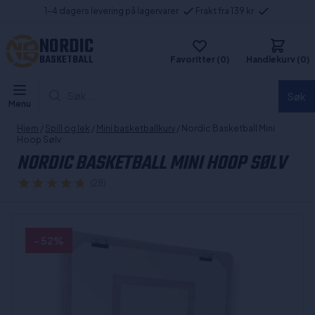
1-4 dagers levering på lagervarer
Frakt fra 139 kr
NORDIC
BASKETBALL
Favoritter (0)
Handlekurv (0)
Søk...
Søk
Menu
Hjem
/
Spill og lek
/
Mini basketballkurv
/ Nordic Basketball Mini
Hoop Sølv
NORDIC BASKETBALL MINI HOOP SØLV
(28)
- 52%