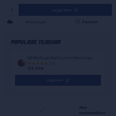
Legg i kurv
Favoritt
Ønskeskyen
POPULÆRE TILBEHØR
NB Mini Foam Ball 13 cm for Mini Hoops
(30)
133,00 kr
Legg i kurv
Mini
basketballkurv