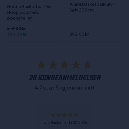
Junior Basketballkurv -
Nordic Basketball Mini
Sølv 205 cm
Hoop Gold med
poengteller
519,00 kr
399,00 kr
895,00 kr
28 KUNDEANMELDELSER
4.7 ut av 5 i gjennomsnitt
Tore Haslemo - 13/12/2025