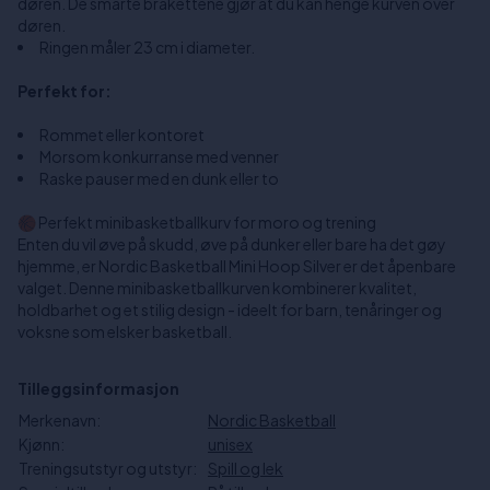
døren. De smarte brakettene gjør at du kan henge kurven over
døren.
Ringen måler 23 cm i diameter.
Perfekt for:
Rommet eller kontoret
Morsom konkurranse med venner
Raske pauser med en dunk eller to
🏀 Perfekt minibasketballkurv for moro og trening
Enten du vil øve på skudd, øve på dunker eller bare ha det gøy
hjemme, er Nordic Basketball Mini Hoop Silver er det åpenbare
valget. Denne minibasketballkurven kombinerer kvalitet,
holdbarhet og et stilig design - ideelt for barn, tenåringer og
voksne som elsker basketball.
Tilleggsinformasjon
Merkenavn:
Nordic Basketball
Kjønn:
unisex
Treningsutstyr og utstyr:
Spill og lek