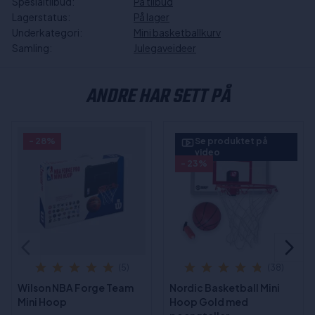
Spesialtilbud:
På tilbud
Lagerstatus:
På lager
Underkategori:
Mini basketballkurv
Samling:
Julegaveideer
ANDRE HAR SETT PÅ
- 28%
Se produktet på
video
- 23%
(5)
(38)
Wilson NBA Forge Team
Nordic Basketball Mini
Mini Hoop
Hoop Gold med