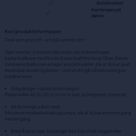
Solid kvalitet
Kan henges på
døren
Kort produktinformasjon
Dunk som en proff - rett på rommet ditt!
Gjør rommet, kontoret eller stuen om til din helt egen
basketballbane med Nordic Basketball Mini Hoop Silver. Denne
minibasketballkurven er laget av solid kvalitet, slik at du kan gi alt
med både skudd og dunker - uten at det går på bekostning av
holdbarheten.
Stilig design - robust konstruksjon
Platen måler 40,5 x 30,5 cm for et kult, profesjonelt utseende. .
Alt du trenger på ett sted
Inkluderer minibasketball og pumpe, slik at du kan komme i gang
med en gang.
Enkel å sette opp. Du trenger ikke å skru hull i veggen eller