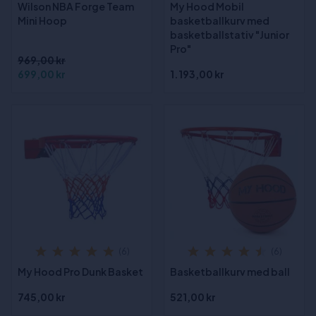
Wilson NBA Forge Team
My Hood Mobil
Mini Hoop
basketballkurv med
basketballstativ "Junior
Pro"
969,00 kr
699,00 kr
1.193,00 kr
(6)
(6)
My Hood Pro Dunk Basket
Basketballkurv med ball
745,00 kr
521,00 kr