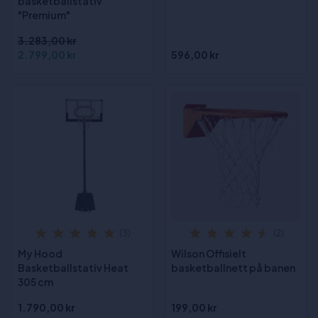
basketballstativ
"Premium"
3.283,00 kr
2.799,00 kr
596,00 kr
(3)
(2)
My Hood
Wilson Offisielt
Basketballstativ Heat
basketballnett på banen
305 cm
1.790,00 kr
199,00 kr