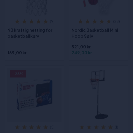
(9)
(28)
NB kraftig netting for
Nordic Basketball Mini
basketballkurv
Hoop Sølv
521,00 kr
169,00 kr
249,00 kr
- 28%
(5)
(1)