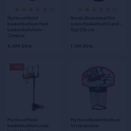
(3)
(5)
My Hood Mobil
Nordic Basketball Pro
basketballkurv med
Junior Basketball Stand -
basketballstativ -
Gull 236 cm
Campus
4.499,00 kr
1.149,00 kr
- 15%
My Hood Mobil
My Hood Basketballkurv
basketballkurv med
til trampoline