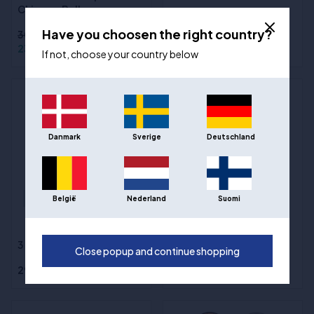
Chicago Bulls
NB Basketball tilbake
Have you choosen the right country?
309,00 kr
239,00 kr
399,00 kr
If not, choose your country below
Danmark
Sverige
Deutschland
Out of stock
België
Nederland
Suomi
Wilson Mini Hoop -
(3)
Philadelphia 76ers
3 pakker AAA-batterier
Close popup and continue shopping
29,00 kr
298,00 kr