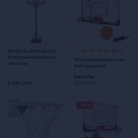
Nordic Basketball Kurv
(6)
Mobil basketballstativ
Mini basketballkurv inkl.
«Bronze»
ball og pumpe
541,00 kr
2.999,00 kr
325,00 kr
- 52%