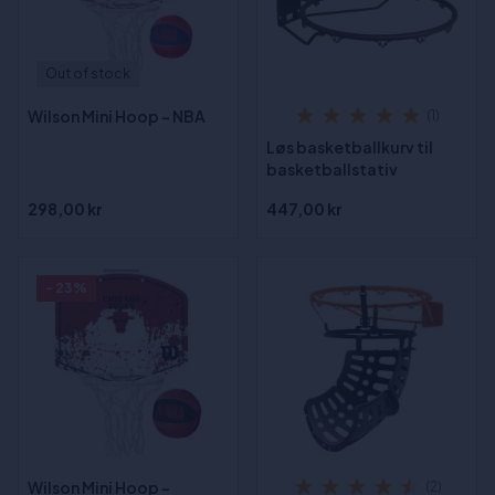
Out of stock
Wilson Mini Hoop - NBA
(1)
Løs basketballkurv til
basketballstativ
298,00 kr
447,00 kr
- 23%
Wilson Mini Hoop -
(2)