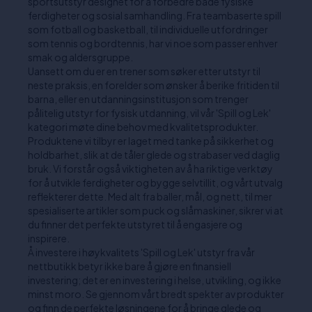
sportsutstyr designet for å forbedre både fysiske
ferdigheter og sosial samhandling. Fra teambaserte spill
som fotball og basketball, til individuelle utfordringer
som tennis og bordtennis, har vi noe som passer enhver
smak og aldersgruppe.
Uansett om du er en trener som søker etter utstyr til
neste praksis, en forelder som ønsker å berike fritiden til
barna, eller en utdanningsinstitusjon som trenger
pålitelig utstyr for fysisk utdanning, vil vår 'Spill og Lek'
kategori møte dine behov med kvalitetsprodukter.
Produktene vi tilbyr er laget med tanke på sikkerhet og
holdbarhet, slik at de tåler glede og strabaser ved daglig
bruk. Vi forstår også viktigheten av å ha riktige verktøy
for å utvikle ferdigheter og bygge selvtillit, og vårt utvalg
reflekterer dette. Med alt fra baller, mål, og nett, til mer
spesialiserte artikler som puck og slåmaskiner, sikrer vi at
du finner det perfekte utstyret til å engasjere og
inspirere.
Å investere i høykvalitets 'Spill og Lek' utstyr fra vår
nettbutikk betyr ikke bare å gjøre en finansiell
investering; det er en investering i helse, utvikling, og ikke
minst moro. Se gjennom vårt bredt spekter av produkter
og finn de perfekte løsningene for å bringe glede og