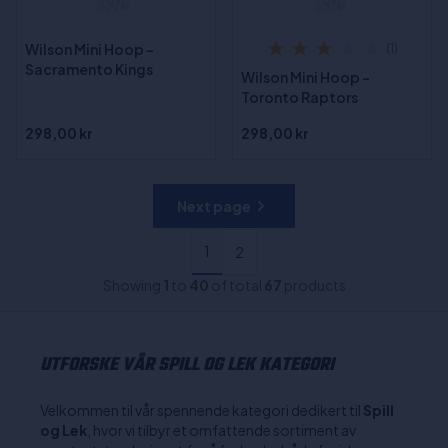
Wilson Mini Hoop -
(1)
Sacramento Kings
Wilson Mini Hoop -
Toronto Raptors
298,00 kr
298,00 kr
Next page
1
2
Showing
1
to
40
of total
67
products
UTFORSKE VÅR SPILL OG LEK KATEGORI
Velkommen til vår spennende kategori dedikert til
Spill
og Lek
, hvor vi tilbyr et omfattende sortiment av