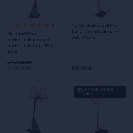
Nordic Basketball Pro
(1)
Junior Basketballkurv -
My Hood Mobil
Sølv 205 cm
basketballkurv med
basketballstativ "Pro
Jump"
3.999,00 kr
2.999,00 kr
895,00 kr
Se produktet på
video