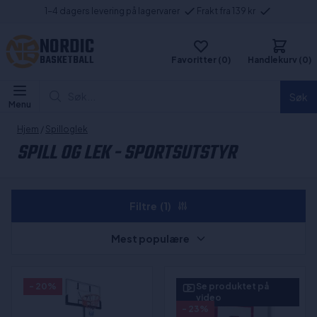
1-4 dagers levering på lagervarer
Frakt fra 139 kr
NORDIC
BASKETBALL
Favoritter (0)
Handlekurv (0)
Søk...
Søk
Menu
Hjem
/
Spilloglek
SPILL OG LEK - SPORTSUTSTYR
Filtre
(1)
Mest populære
- 20%
Se produktet på
video
- 23%