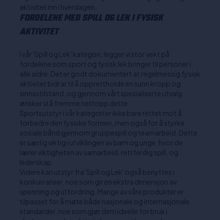
aktivitet inn i hverdagen.
FORDELENE MED SPILL OG LEK I FYSISK
AKTIVITET
I vår 'Spill og Lek' kategori, legger vi stor vekt på
fordelene som sport og fysisk lek bringer til personer i
alle aldre. Det er godt dokumentert at regelmessig fysisk
aktivitet bidrar til å opprettholde en sunn kropp og
sinnsstilstand, og gjennom vårt spesialiserte utvalg
ønsker vi å fremme nettopp dette.
Sportsutstyr i vår kategori er ikke bare rettet mot å
forbedre den fysiske formen, men også for å styrke
sosiale bånd gjennom gruppespill og teamarbeid. Dette
er særlig viktig i utviklingen av barn og unge, hvor de
lærer viktigheten av samarbeid, rettferdig spill, og
lederskap.
Videre kan utstyr fra 'Spill og Lek' også benyttes i
konkurranser, noe som gir en ekstra dimensjon av
spenning og utfordring. Mange av våre produkter er
tilpasset for å møte både nasjonale og internasjonale
standarder, noe som gjør dem ideelle for bruk i