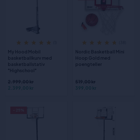
(1)
(38)
My Hood Mobil
Nordic Basketball Mini
basketballkurv med
Hoop Gold med
basketballstativ
poengteller
"Highschool"
2.999,00 kr
519,00 kr
2.399,00 kr
399,00 kr
- 25%