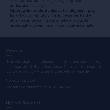
skolemesterskap, lokale ligaer, og til og med
profesjonelle settinger.
Oppdag det brede utvalget vi har tilgjengelig
og
finn ut hvordan vårt utstyr kan forbedre den fysiske
utdanningen, berike fritidsaktivitetene, og støtte
helseinitiativer på en morsom og engasjerende måte.
Om oss
I Nordicbasketball er vi eksperter med mer enn 8 års erfaring
innen basketball. Hvis du har spørsmål, er du velkommen til å
kontakte oss, og vi vil gjøre vårt beste for å hjelpe deg
Nordic Shops ApS
Organisasjonsnummer: 934 617 614MVA
Hjelp & Support