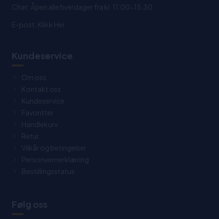
Chat: Åpen alle hverdager fra kl. 11:00-15:30.
E-post:
Klikk Her
Kundeservice
Om oss
Kontakt oss
Kundeservice
Favoritter
Handlekurv
Retur
Vilkår og betingelser
Personvernerklæring
Bestillingsstatus
Følg oss