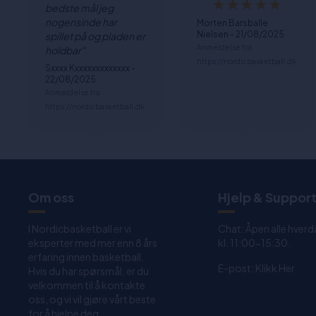
bedste mål jeg
nogensinde har
Morten Barsballe
Nielsen - 21/08/2025
spillet på og pladen er
Anmeldelse fra
holdbar"
https://nordicbasketball.dk
Sxxxx Kxxxxxxxxxxxxx -
22/08/2025
Anmeldelse fra
https://nordicbasketball.dk
Om oss
Hjelp & Suppor
I Nordicbasketball er vi
Chat: Åpen alle hverd
eksperter med mer enn 8 års
kl. 11:00-15:30.
erfaring innen basketball.
E-post:
Klikk Her
Hvis du har spørsmål, er du
velkommen til å kontakte
oss, og vi vil gjøre vårt beste
for å hjelpe deg