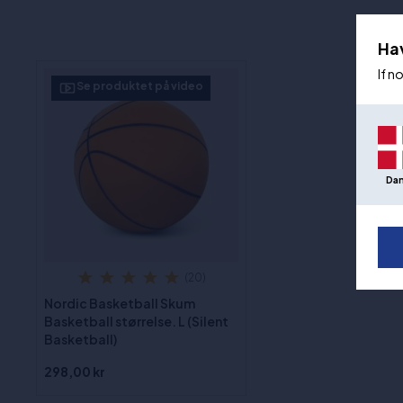
Ha
If n
Se produktet på video
Da
(20)
Nordic Basketball Skum
Basketball størrelse. L (Silent
Basketball)
298,00 kr