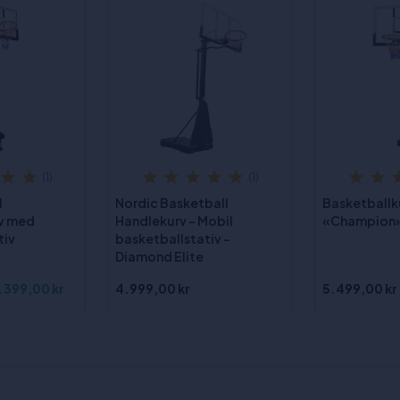
(1)
(1)
l
Nordic Basketball
Basketballku
rv med
Handlekurv – Mobil
«Champion
tiv
basketballstativ –
Diamond Elite
.399,00 kr
4.999,00 kr
5.499,00 kr