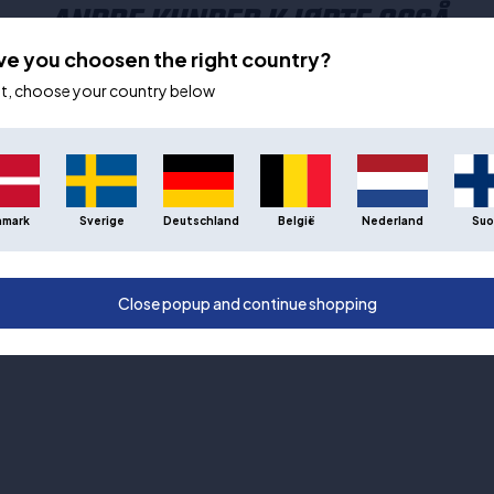
ANDRE KUNDER KJØPTE OGSÅ
ve you choosen the right country?
ot, choose your country below
nmark
Sverige
Deutschland
België
Nederland
Suo
Close popup and continue shopping