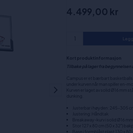
4.499,00 kr
Legg 
Kort produktinformasjon
Tilbake på lager fra begynnelsen a
Campus er et bærbart basketballstat
under kurven når man spiller en-m
Kurven er laget av solid Ø16 mm st
dunking.
Justerbar i høyden: 245-305 c
Justering: Håndtak
Breakaway-kurv i solid Ø16 mm 
Stor 127 x 80 cm (50 x 32") bak
Base i formblåst plast 130 x 80