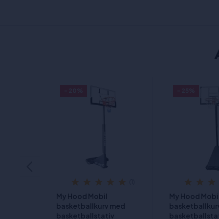
- 20%
- 25%
(1)
My Hood Mobil
My Hood Mobi
basketballkurv med
basketballku
basketballstativ
basketballstat