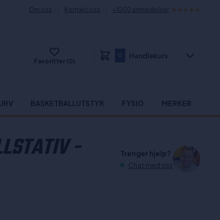
Om oss
Kontakt oss
+1000 anmeldelser
Handlekurv
0
Favoritter (0)
URV
BASKETBALLUTSTYR
FYSIO
MERKER
LSTATIV -
Trenger hjelp?
Chat med oss