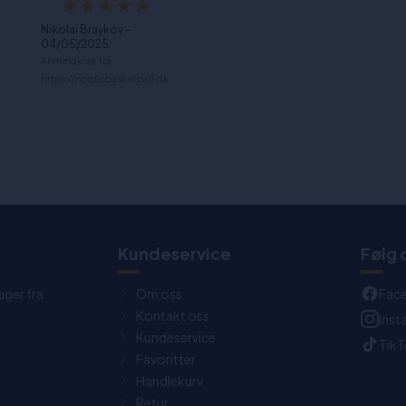
Nikolai Braykov -
04/05/2025
Anmeldelse fra
https://nordicbasketball.dk
t
Kundeservice
Følg 
ager fra
Om oss
Fac
Kontakt oss
Ins
Kundeservice
Tik
Favoritter
Handlekurv
Retur