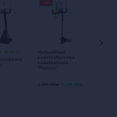
- 15%
Se pr
My Hood Mobil
(1)
basketballkurv med
rv på stativ
Nordic Ba
basketballstativ
»
Basketball
"Premium"
(Silent Ba
3.283,00 kr
2.799,00 kr
298,00 kr