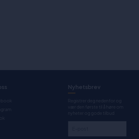
oss
Nyhetsbrev
ebook
Registrer deg nedenfor og
vær den første til å høre om
tagram
nyheter og gode tilbud
Tok