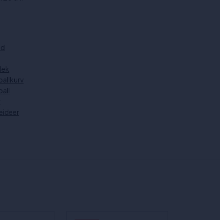
od
 lek
allkurv
all
r
eideer