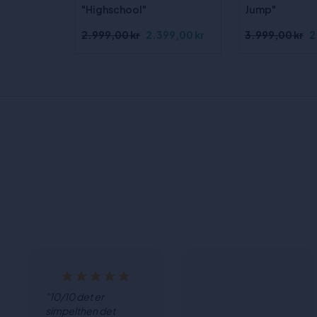
"Highschool"
Jump"
2.999,00 kr
2.399,00 kr
3.999,00 kr
2
"10/10 det er
simpelthen det