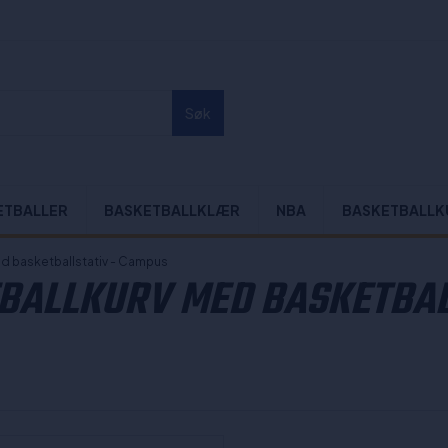
Søk
ETBALLER
BASKETBALLKLÆR
NBA
BASKETBALLK
d basketballstativ - Campus
BALLKURV MED BASKETBAL