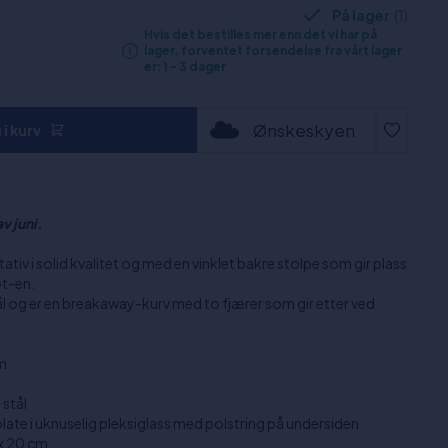
På lager
(1)
Hvis det bestilles mer enn det vi har på
lager, forventet forsendelse fra vårt lager
er: 1 - 3 dager
Ønskeskyen
i kurv
v juni.
iv i solid kvalitet og med en vinklet bakre stolpe som gir plass
ot-en.
ål og er en breakaway-kurv med to fjærer som gir etter ved
m
stål
plate i uknuselig pleksiglass med polstring på undersiden
 x 20 cm