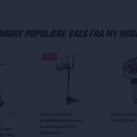
ANDRE POPULÆRE VALG FRA MY HOO
- 15%
My Hood Mobil
My Hood Bask
(1)
basketballkurv med
trampoline
l
basketballstativ
rv med
"Premium"
iv "Pro