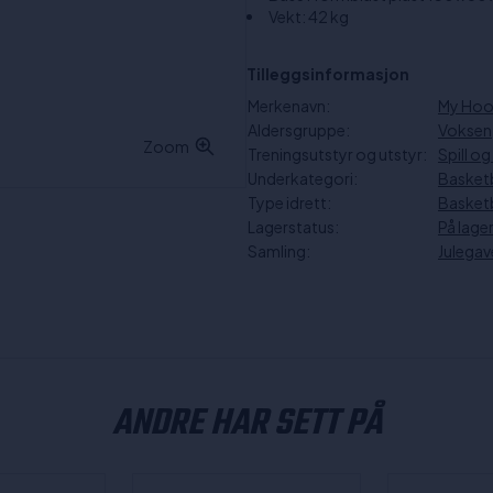
Vekt: 42 kg
Tilleggsinformasjon
Merkenavn:
My Ho
Aldersgruppe:
Voksen
Zoom
Treningsutstyr og utstyr:
Spill og
Underkategori:
Basketb
Type idrett:
Basketb
Lagerstatus:
På lage
Samling:
Julegav
ANDRE HAR SETT PÅ