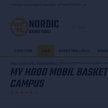
1-4 dagers levering på lagervarer
Frakt fra 139 kr
NORDIC
Søk...
BASKETBALL
STARTSIDE
SALE
BASKETBALLSKO
BASK
Hjem
/
Spill og lek
/
Basketballkurv
/ My Hood Mobil basketballkurv me
MY HOOD MOBIL BASKET
CAMPUS
(3)