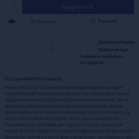
Legg i kurv
Favoritt
Ønskeskyen
Enkel installasjon
Robust design
Forbedrer motoriske
ferdigheter
Kort produktinformasjon
Med en My Hood Trampoline Basketball Hoop kan du gjøre
trampolinen din til en spennende sport for hele familien. Den er
designet spesielt for å festes på kanten av trampolinen, slik at
du og barna kan spille basketball mens dere hopper. Denne
basketballkurven er enkel å montere og robust konstruert, og
sikrer timevis med moro og lek. Den er laget av slitesterke
materialer som tåler både vær og vind, noe som garanterer
mange års bruk. Både store og små vil glede seg over den ekstra
aktiviteten denne kurven tilfører trampolinen, samtidig som den