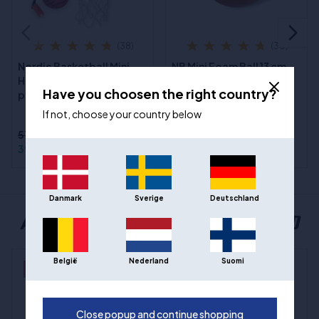
(38)
(30)
Nordic Basketball Mini
NB Mini Foam Ball 13 cm
Hoop Gold med
for Mini Hoops
Have you choosen the right country?
poengteller
If not, choose your country below
519,00 kr
399,00 kr
133,00 kr
Danmark
Sverige
Deutschland
ANDRE POPULÆRE VALG FRA MY HOOD
België
Nederland
Suomi
- 20%
- 25%
Close popup and continue shopping