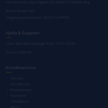
kontakte oss, og vi vil gjøre vårt beste for å hjelpe deg
Nordic Shops ApS
Organisasjonsnummer: 934 617 614MVA
Hjelp & Support
Chat: Åpen alle hverdager fra kl. 11:00-15:30.
E-post:
Klikk Her
Kundeservice
Om oss
Kontakt oss
Kundeservice
Favoritter
Handlekurv
Retur