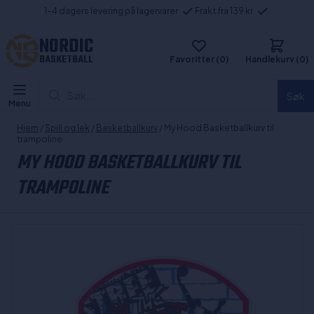
1-4 dagers levering på lagervarer
Frakt fra 139 kr
NORDIC
BASKETBALL
Favoritter (0)
Handlekurv (0)
Søk...
Søk
Menu
Hjem
/
Spill og lek
/
Basketballkurv
/ My Hood Basketballkurv til
trampoline
MY HOOD BASKETBALLKURV TIL
TRAMPOLINE