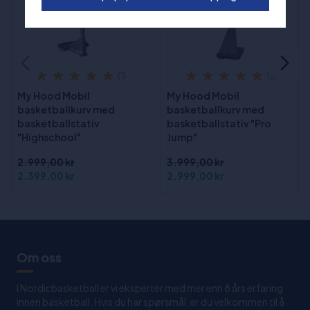
(1)
(1)
My Hood Mobil
My Hood Mobil
basketballkurv med
basketballkurv med
basketballstativ
basketballstativ "Pro
"Highschool"
Jump"
2.999,00 kr
3.999,00 kr
2.399,00 kr
2.999,00 kr
Om oss
I Nordicbasketball er vi eksperter med mer enn 8 års erfaring
innen basketball. Hvis du har spørsmål, er du velkommen til å