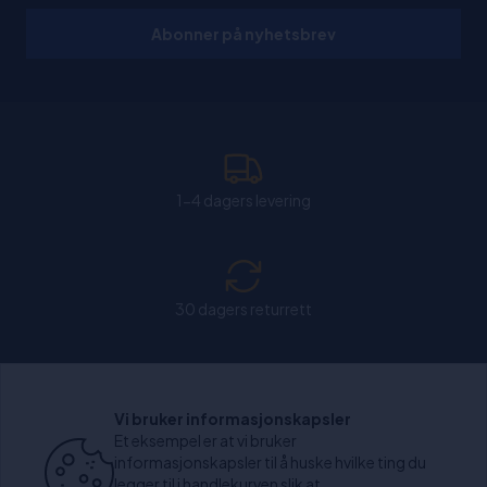
Abonner på nyhetsbrev
1-4 dagers levering
30 dagers returrett
Chat: Åpen alle hverdager fra kl. 11:00-15:30.
Vi bruker informasjonskapsler
Et eksempel er at vi bruker
informasjonskapsler til å huske hvilke ting du
legger til i handlekurven slik at