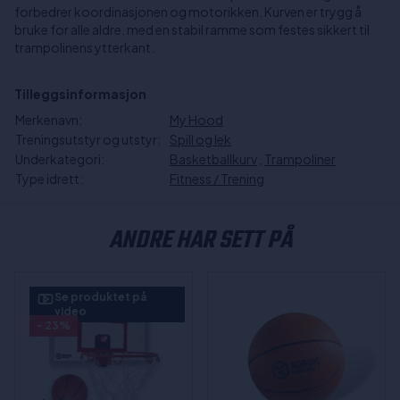
forbedrer koordinasjonen og motorikken. Kurven er trygg å
bruke for alle aldre, med en stabil ramme som festes sikkert til
trampolinens ytterkant.
Tilleggsinformasjon
Merkenavn:
My Hood
Treningsutstyr og utstyr:
Spill og lek
Underkategori:
Basketballkurv
,
Trampoliner
Type idrett:
Fitness / Trening
ANDRE HAR SETT PÅ
Se produktet på
video
- 23%