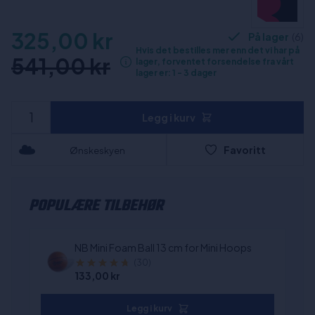
325,00 kr
På lager
(6)
Hvis det bestilles mer enn det vi har på
541,00 kr
lager, forventet forsendelse fra vårt
lager er: 1 - 3 dager
Legg i kurv
Favoritt
Ønskeskyen
POPULÆRE TILBEHØR
NB Mini Foam Ball 13 cm for Mini Hoops
(30)
133,00 kr
Legg i kurv