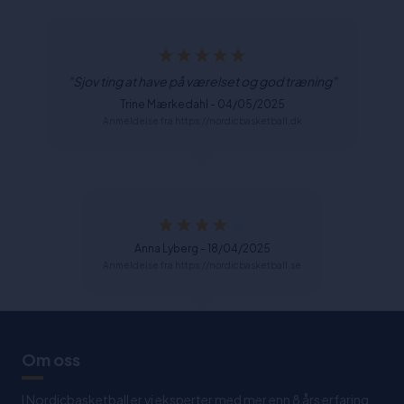
"Sjov ting at have på værelset og god træning"
Trine Mærkedahl - 04/05/2025
Anmeldelse fra https://nordicbasketball.dk
Anna Lyberg - 18/04/2025
Anmeldelse fra https://nordicbasketball.se
Om oss
I Nordicbasketball er vi eksperter med mer enn 8 års erfaring