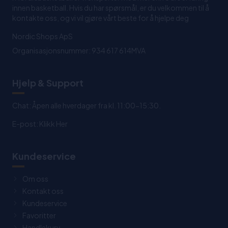
innen basketball. Hvis du har spørsmål, er du velkommen til å
kontakte oss, og vi vil gjøre vårt beste for å hjelpe deg
Nordic Shops ApS
Organisasjonsnummer: 934 617 614MVA
Hjelp & Support
Chat: Åpen alle hverdager fra kl. 11:00-15:30.
E-post:
Klikk Her
Kundeservice
Om oss
Kontakt oss
Kundeservice
Favoritter
Handlekurv