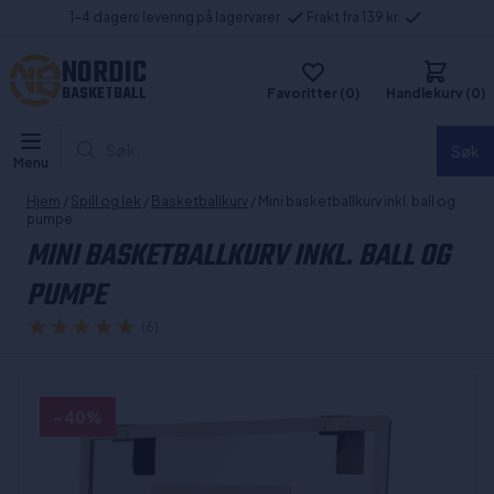
1-4 dagers levering på lagervarer
Frakt fra 139 kr
NORDIC
BASKETBALL
Favoritter (0)
Handlekurv (0)
Søk...
Søk
Menu
Hjem
/
Spill og lek
/
Basketballkurv
/ Mini basketballkurv inkl. ball og
pumpe
MINI BASKETBALLKURV INKL. BALL OG
PUMPE
(6)
- 40%