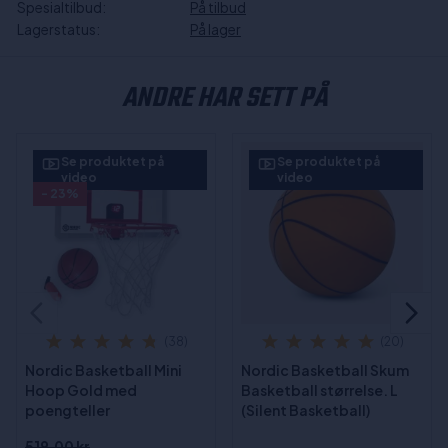
Spesialtilbud:
På tilbud
Lagerstatus:
På lager
ANDRE HAR SETT PÅ
Se produktet på
Se produktet på
video
video
- 23%
(38)
(20)
Nordic Basketball Mini
Nordic Basketball Skum
Hoop Gold med
Basketball størrelse. L
poengteller
(Silent Basketball)
519,00 kr