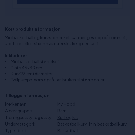
Kort produktinformasjon
Minibasketball og kurv som enkelt kan henges opp på rommet,
kontoret eller i stuen hvis du er skikkelig dedikert.
Inkluderer
Minibasketball størrelse 1
Plate 45×30 cm
Kurv 23 cm i diameter
Ballpumpe, som også kan brukes til større baller
Tilleggsinformasjon
Merkenavn:
My Hood
Aldersgruppe:
Barn
Treningsutstyr og utstyr:
Spill og lek
Underkategori:
Basketballkurv
,
Mini basketballkurv
Type idrett:
Basketball