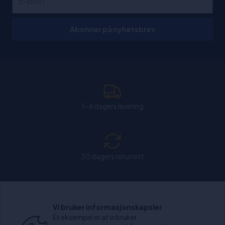
Abonner på nyhetsbrev
1-4 dagers levering
30 dagers returrett
Chat: Åpen alle hverdager fra kl. 11:00-15:30.
Vi bruker informasjonskapsler
Et eksempel er at vi bruker