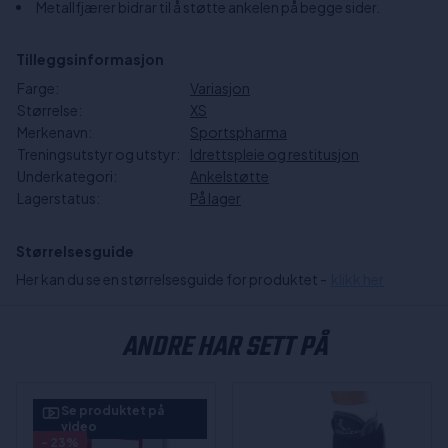
Metallfjærer bidrar til å støtte ankelen på begge sider.
Tilleggsinformasjon
Farge:
Variasjon
Størrelse:
XS
Merkenavn:
Sportspharma
Treningsutstyr og utstyr:
Idrettspleie og restitusjon
Underkategori:
Ankelstøtte
Lagerstatus:
På lager
Størrelsesguide
Her kan du se en størrelsesguide for produktet -
klikk her
ANDRE HAR SETT PÅ
Se produktet på
video
- 23%