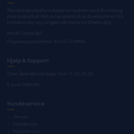
I Nordicbasketball er vi eksperter med mer enn 8 års erfaring
innen basketball. Hvis du har spørsmål, er du velkommen til å
kontakte oss, og vi vil gjøre vårt beste for å hjelpe deg
Nordic Shops ApS
Organisasjonsnummer: 934 617 614MVA
Hjelp & Support
Chat: Åpen alle hverdager fra kl. 11:00-15:30.
E-post:
Klikk Her
Kundeservice
Om oss
Kontakt oss
Kundeservice