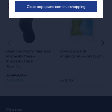
- 64%
Close popup and continue shopping
Diamond Pad forlengede
Rövo ispose til
knebeskyttere -
engangsbruk - 14 x 18 cm
Knebeskyttere
Sizes
:S, L
1.044,00 kr
374,00 kr
29,00 kr
Om oss