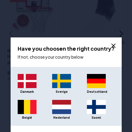
Mueller ankelstøtte HG80
(38)
Have you choosen the right country?
Premium Soft
Nordic Basketball Mini
Sizes
:S, XL
Hoop Gold med
If not, choose your country below
poengteller
519,00 kr
399,00 kr
896,00 kr
Danmark
Sverige
Deutschland
ANDRE POPULÆRE VALG FRA
SPORTSPHARMA
België
Nederland
Suomi