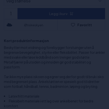
Legg i kurv
Favoritt
Ønskeskyen
Kort produktinformasjon
Beskytter mot vridning og forebygger forstuinger uten å
begrense bevegelighet, styrke eller fleksibilitet. Passer for ankler
med svake eller løse leddbånd som trenger god støtte.
Metallfjærer på utsiden og innsiden gir god stabilitet og
passform.
Tar ikke mye plass i skoen og egner seg derfor godt til bruk i sko
med begrenset plass. Ankelstøtten er spesielt god til idretter
som fotball, håndball, tennis, badminton, løping og bryting.
Latexfritt materiale
Fleksibelt materiale i ett lag over ankelbenet for bedre
komfort.