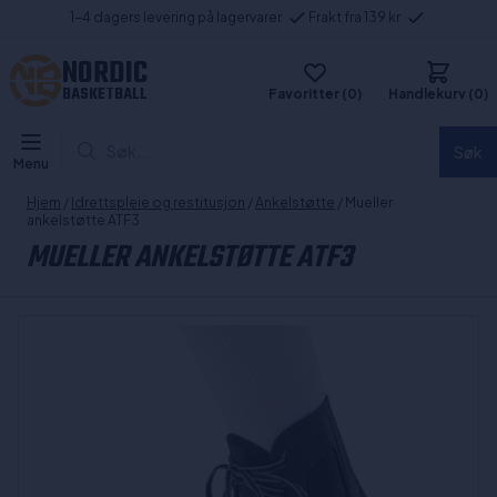
1-4 dagers levering på lagervarer
Frakt fra 139 kr
NORDIC
BASKETBALL
Favoritter (0)
Handlekurv (0)
Søk...
Søk
Menu
Hjem
/
Idrettspleie og restitusjon
/
Ankelstøtte
/ Mueller
ankelstøtte ATF3
MUELLER ANKELSTØTTE ATF3