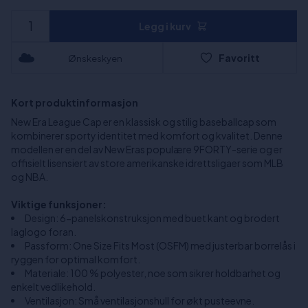
Legg i kurv
Favoritt
Ønskeskyen
Kort produktinformasjon
New Era League Cap er en klassisk og stilig baseballcap som
kombinerer sporty identitet med komfort og kvalitet. Denne
modellen er en del av New Eras populære 9FORTY-serie og er
offisielt lisensiert av store amerikanske idrettsligaer som MLB
og NBA.
Viktige funksjoner:
Design: 6-panelskonstruksjon med buet kant og brodert
laglogo foran.
Passform: One Size Fits Most (OSFM) med justerbar borrelås i
ryggen for optimal komfort.
Materiale: 100 % polyester, noe som sikrer holdbarhet og
enkelt vedlikehold.
Ventilasjon: Små ventilasjonshull for økt pusteevne.