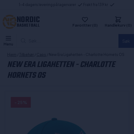
1-4 dagers levering på lagervarer
Frakt fra 139 kr
NORDIC
BASKETBALL
Favoritter (0)
Handlekurv (0)
Søk...
Søk
Menu
Hjem
/
Tilbehør
/
Caps
/ New Era Ligahetten - Charlotte Hornets OS
NEW ERA LIGAHETTEN - CHARLOTTE
HORNETS OS
- 25%