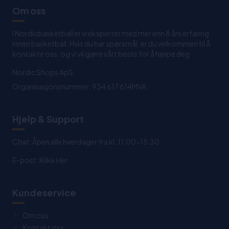
Om oss
I Nordicbasketball er vi eksperter med mer enn 8 års erfaring
innen basketball. Hvis du har spørsmål, er du velkommen til å
kontakte oss, og vi vil gjøre vårt beste for å hjelpe deg
Nordic Shops ApS
Organisasjonsnummer: 934 617 614MVA
Hjelp & Support
Chat: Åpen alle hverdager fra kl. 11:00-15:30.
E-post:
Klikk Her
Kundeservice
Om oss
Kontakt oss