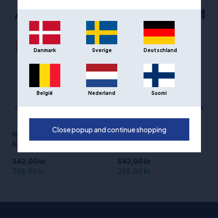
ANDRE POPULÆRE VALG FRA NEW ERA
- 25%
- 25%
Danmark
Sverige
Deutschland
België
Nederland
Suomi
Close popup and continue shopping
New Era Ligaens hette -
New Era Ligahetten -
New York Knicks OS
Utah Jazz OS
342,00 kr
342,00 kr
258,00 kr
258,00 kr