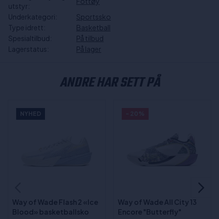
Fottøy
utstyr:
Underkategori:
Sportssko
Type idrett:
Basketball
Spesialtilbud:
På tilbud
Lagerstatus:
På lager
ANDRE HAR SETT PÅ
NYHED
- 20%
Way of Wade Flash 2 «Ice
Way of Wade All City 13
Blood» basketballsko
Encore "Butterfly"