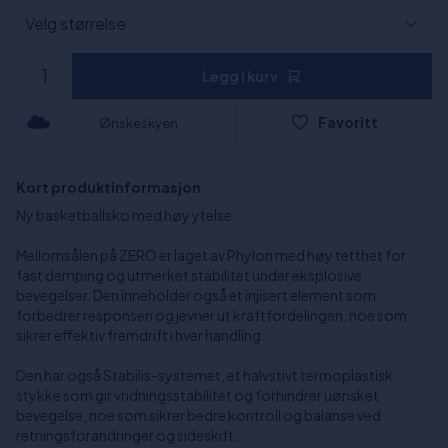
Legg i kurv
Favoritt
Ønskeskyen
Kort produktinformasjon
Ny basketballsko med høy ytelse.
Mellomsålen på ZERO er laget av Phylon med høy tetthet for
fast demping og utmerket stabilitet under eksplosive
bevegelser. Den inneholder også et injisert element som
forbedrer responsen og jevner ut kraftfordelingen, noe som
sikrer effektiv fremdrift i hver handling.
Den har også Stabilis-systemet, et halvstivt termoplastisk
stykke som gir vridningsstabilitet og forhindrer uønsket
bevegelse, noe som sikrer bedre kontroll og balanse ved
retningsforandringer og sideskift.