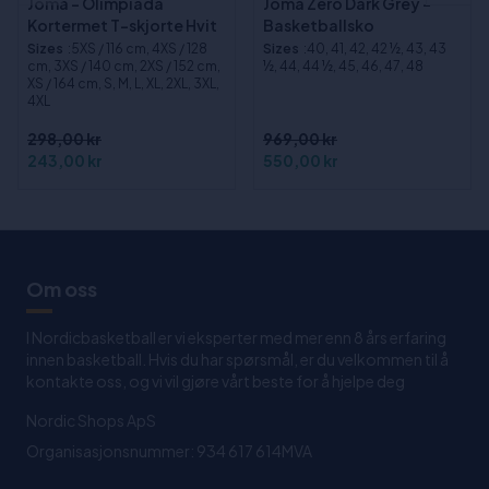
Joma - Olimpiada
Joma Zero Dark Grey -
Kortermet T-skjorte Hvit
Basketballsko
Sizes
:5XS / 116 cm, 4XS / 128
Sizes
:40, 41, 42, 42 ½, 43, 43
cm, 3XS / 140 cm, 2XS / 152 cm,
½, 44, 44 ½, 45, 46, 47, 48
XS / 164 cm, S, M, L, XL, 2XL, 3XL,
4XL
298,00 kr
969,00 kr
243,00 kr
550,00 kr
Om oss
I Nordicbasketball er vi eksperter med mer enn 8 års erfaring
innen basketball. Hvis du har spørsmål, er du velkommen til å
kontakte oss, og vi vil gjøre vårt beste for å hjelpe deg
Nordic Shops ApS
Organisasjonsnummer: 934 617 614MVA