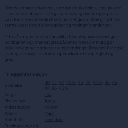
Overdelen har en moderne, aerodynamisk design, laget av lette,
slitesterke materialer som garanterer lang levetid og en presis
passform. Forsterkede strukturer i viktige områder gir optimal
støtte under sideveis bevegelser og retningsforandringer.
Yttersålen i gummi med Durability-teknologi sikrer overlegen
holdbarhet og utmerket grep på banen, noe som muliggjør
raske bevegelser og presise tempoendringer. Designen har også
strategiske bøyesoner som optimaliserer bevegelighet og
grep.
Tilleggsinformasjon
40
,
41
,
42
,
42 ½
,
43
,
44
,
44 ½
,
45
,
46
,
Størrelse:
47
,
48
,
43 ½
Farge:
Lilla
Merkenavn:
Joma
Aldersgruppe:
Voksen
Kjønn:
Mann
Spilleflate:
Innendørs
Treningsutstyr og