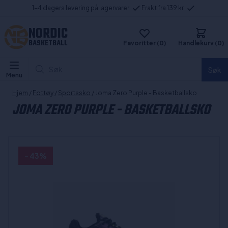
1-4 dagers levering på lagervarer
Frakt fra 139 kr
NORDIC
BASKETBALL
Favoritter (0)
Handlekurv (0)
Søk...
Søk
Menu
Hjem
/
Fottøy
/
Sportssko
/ Joma Zero Purple - Basketballsko
JOMA ZERO PURPLE - BASKETBALLSKO
- 43%