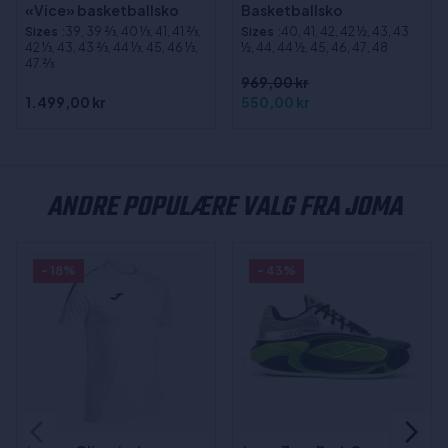
«Vice» basketballsko
Basketballsko
Sizes
:39, 39 2⁄3, 40 1⁄3, 41, 41 2⁄3,
Sizes
:40, 41, 42, 42 ½, 43, 43
42 1⁄3, 43, 43 2⁄3, 44 1⁄3, 45, 46 1⁄3,
½, 44, 44 ½, 45, 46, 47, 48
47 2⁄3
969,00 kr
1.499,00 kr
550,00 kr
ANDRE POPULÆRE VALG FRA JOMA
- 18%
- 43%