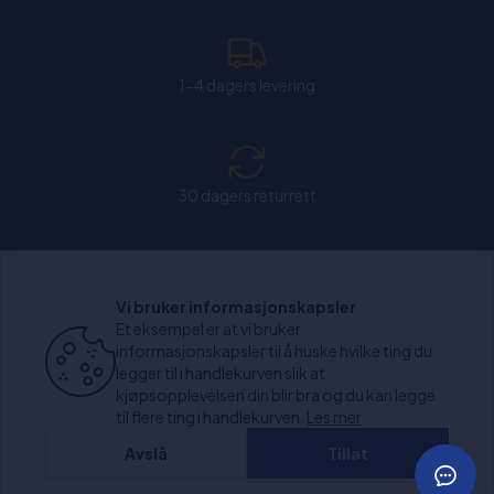
1-4 dagers levering
30 dagers returrett
Chat: Åpen alle hverdager fra kl. 11:00-15:30.
Vi bruker informasjonskapsler
Et eksempel er at vi bruker
informasjonskapsler til å huske hvilke ting du
legger til i handlekurven slik at
kjøpsopplevelsen din blir bra og du kan legge
+1000 anmeldelser
til flere ting i handlekurven.
Les mer
Avslå
Tillat