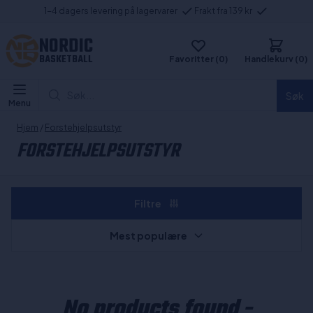
1-4 dagers levering på lagervarer
Frakt fra 139 kr
NORDIC
BASKETBALL
Favoritter (0)
Handlekurv (0)
Søk...
Søk
Menu
Hjem
/
Forstehjelpsutstyr
FORSTEHJELPSUTSTYR
Filtre
Mest populære
No products found -