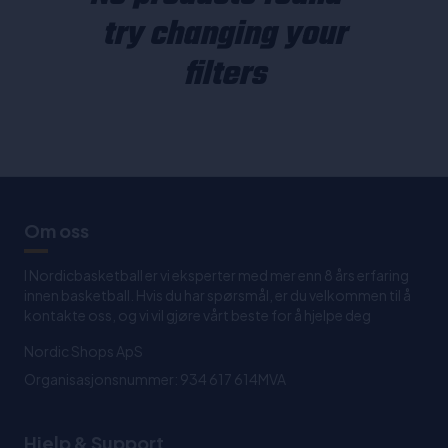
try changing your
filters
Om oss
I Nordicbasketball er vi eksperter med mer enn 8 års erfaring
innen basketball. Hvis du har spørsmål, er du velkommen til å
kontakte oss, og vi vil gjøre vårt beste for å hjelpe deg
Nordic Shops ApS
Organisasjonsnummer: 934 617 614MVA
Hjelp & Support