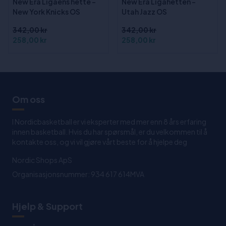
New Era Ligaens hette -
New Era Ligahetten -
New York Knicks OS
Utah Jazz OS
342,00 kr
342,00 kr
258,00 kr
258,00 kr
Om oss
I Nordicbasketball er vi eksperter med mer enn 8 års erfaring
innen basketball. Hvis du har spørsmål, er du velkommen til å
kontakte oss, og vi vil gjøre vårt beste for å hjelpe deg
Nordic Shops ApS
Organisasjonsnummer: 934 617 614MVA
Hjelp & Support