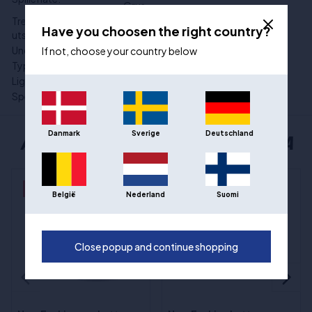
Grus
Treningsutstyr og
Klær
Have you choosen the right country?
utstyr:
Underkategori:
T-skjorter
If not, choose your country below
Type idrett:
Basketball
Ligaen:
NBA
Spesialtilbud:
På tilbud
Danmark
Sverige
Deutschland
ANDRE POPULÆRE VALG FRA NEW ERA
- 25%
- 25%
België
Nederland
Suomi
Close popup and continue shopping