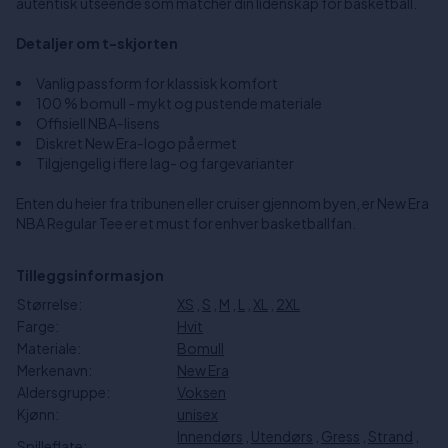
autentisk utseende som matcher din lidenskap for basketball.
Detaljer om t-skjorten
Vanlig passform for klassisk komfort
100 % bomull - mykt og pustende materiale
Offisiell NBA-lisens
Diskret New Era-logo på ermet
Tilgjengelig i flere lag- og fargevarianter
Enten du heier fra tribunen eller cruiser gjennom byen, er New Era
NBA Regular Tee er et must for enhver basketballfan.
Tilleggsinformasjon
Størrelse:
XS
,
S
,
M
,
L
,
XL
,
2XL
Farge:
Hvit
Materiale:
Bomull
Merkenavn:
New Era
Aldersgruppe:
Voksen
Kjønn:
unisex
Innendørs
,
Utendørs
,
Gress
,
Strand
,
Spilleflate: