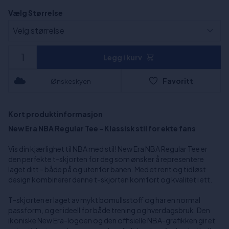
Vælg Størrelse
Legg i kurv
Favoritt
Ønskeskyen
Kort produktinformasjon
New Era NBA Regular Tee - Klassisk stil for ekte fans
Vis din kjærlighet til NBA med stil! New Era NBA Regular Tee er
den perfekte t-skjorten for deg som ønsker å representere
laget ditt - både på og utenfor banen. Med et rent og tidløst
design kombinerer denne t-skjorten komfort og kvalitet i ett.
T-skjorten er laget av mykt bomullsstoff og har en normal
passform, og er ideell for både trening og hverdagsbruk. Den
ikoniske New Era-logoen og den offisielle NBA-grafikken gir et