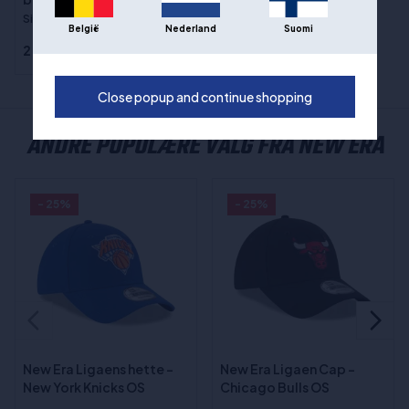
Sizes
:42, 43, 44, 45, 43 ½
België
Nederland
Suomi
2.646,00 kr
Close popup and continue shopping
ANDRE POPULÆRE VALG FRA NEW ERA
- 25%
- 25%
New Era Ligaens hette -
New Era Ligaen Cap -
New York Knicks OS
Chicago Bulls OS