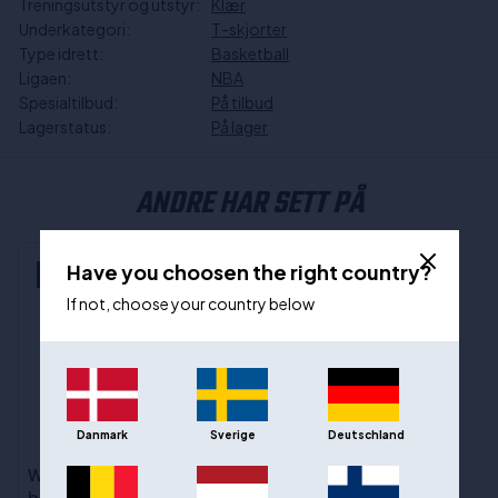
Treningsutstyr og utstyr:
Klær
Underkategori:
T-skjorter
Type idrett:
Basketball
Ligaen:
NBA
Spesialtilbud:
På tilbud
Lagerstatus:
På lager
ANDRE HAR SETT PÅ
Have you choosen the right country?
NYHED
If not, choose your country below
Danmark
Sverige
Deutschland
Way Of Wade 11 "Restage"
basketballsko