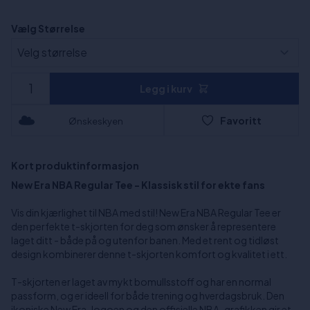
Vælg Størrelse
Legg i kurv
Favoritt
Ønskeskyen
Kort produktinformasjon
New Era NBA Regular Tee - Klassisk stil for ekte fans
Vis din kjærlighet til NBA med stil! New Era NBA Regular Tee er
den perfekte t-skjorten for deg som ønsker å representere
laget ditt - både på og utenfor banen. Med et rent og tidløst
design kombinerer denne t-skjorten komfort og kvalitet i ett.
T-skjorten er laget av mykt bomullsstoff og har en normal
passform, og er ideell for både trening og hverdagsbruk. Den
ikoniske New Era-logoen og den offisielle NBA-grafikken gir et