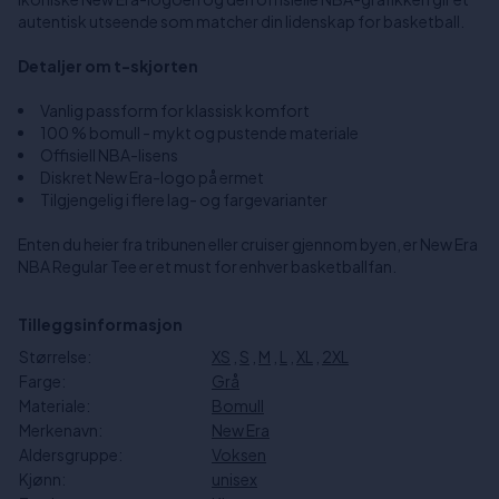
autentisk utseende som matcher din lidenskap for basketball.
Detaljer om t-skjorten
Vanlig passform for klassisk komfort
100 % bomull - mykt og pustende materiale
Offisiell NBA-lisens
Diskret New Era-logo på ermet
Tilgjengelig i flere lag- og fargevarianter
Enten du heier fra tribunen eller cruiser gjennom byen, er New Era
NBA Regular Tee er et must for enhver basketballfan.
Tilleggsinformasjon
Størrelse:
XS
,
S
,
M
,
L
,
XL
,
2XL
Farge:
Grå
Materiale:
Bomull
Merkenavn:
New Era
Aldersgruppe:
Voksen
Kjønn:
unisex