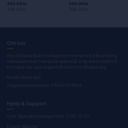
342,00 kr
342,00 kr
258,00 kr
258,00 kr
Om oss
I Nordicbasketball er vi eksperter med mer enn 8 års erfaring
innen basketball. Hvis du har spørsmål, er du velkommen til å
kontakte oss, og vi vil gjøre vårt beste for å hjelpe deg
Nordic Shops ApS
Organisasjonsnummer: 934 617 614MVA
Hjelp & Support
Chat: Åpen alle hverdager fra kl. 11:00-15:30.
E-post:
Klikk Her