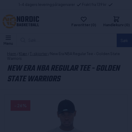
1-4 dagers levering på lagervarer
Frakt fra 139 kr
NORDIC
BASKETBALL
Favoritter (0)
Handlekurv (0)
Søk...
Søk
Menu
Hjem
/
Klær
/
T-skjorter
/ New Era NBA Regular Tee - Golden State
Warriors
NEW ERA NBA REGULAR TEE - GOLDEN
STATE WARRIORS
- 26%