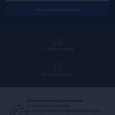
Abonner på nyhetsbrev
1-4 dagers levering
30 dagers returrett
Chat: Åpen alle hverdager fra kl. 11:00-15:30.
Vi bruker informasjonskapsler
Et eksempel er at vi bruker
informasjonskapsler til å huske hvilke ting du