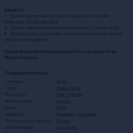
Ideell for:
Spillere som ønsker en sko med høy ytelse for både
innendørs og utendørs bruk
De som søker en balanse mellom komfort, støtte og stil
Idrettsutøvere som utfører raske retningsforandringer og
eksplosive bevegelser
Denne skoen har en normal passform og passer til de
fleste fottyper.
Tilleggsinformasjon
Størrelse:
40 1⁄3
Farge:
Grønn farge
Merkenavn:
Way of Wade
Aldersgruppe:
Voksen
Kjønn:
Mann
Spilleflate:
Innendørs
,
Utendørs
Treningsutstyr og utstyr:
Fottøy
Underkategori:
Sportssko