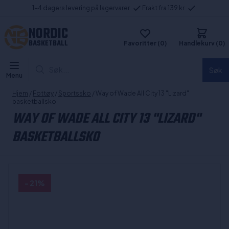
1-4 dagers levering på lagervarer
Frakt fra 139 kr
NORDIC
BASKETBALL
Favoritter (0)
Handlekurv (0)
Søk...
Søk
Menu
Hjem
/
Fottøy
/
Sportssko
/ Way of Wade All City 13 "Lizard"
basketballsko
WAY OF WADE ALL CITY 13 "LIZARD"
BASKETBALLSKO
- 21%