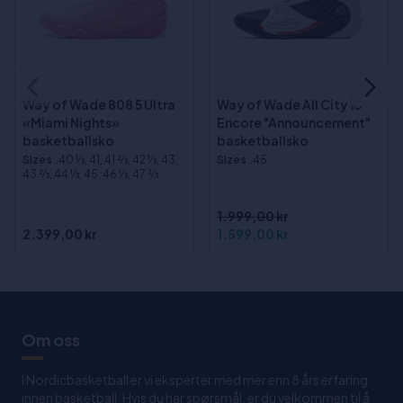
Way of Wade 808 5 Ultra
Way of Wade All City 13
«Miami Nights»
Encore "Announcement"
basketballsko
basketballsko
Sizes
:40 1⁄3, 41, 41 2⁄3, 42 1⁄3, 43,
Sizes
:45
43 2⁄3, 44 1⁄3, 45, 46 1⁄3, 47 2⁄3
1.999,00 kr
2.399,00 kr
1.599,00 kr
Om oss
I Nordicbasketball er vi eksperter med mer enn 8 års erfaring
innen basketball. Hvis du har spørsmål, er du velkommen til å