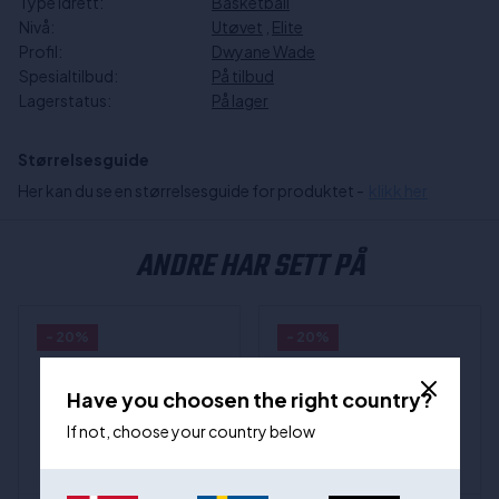
Type idrett:
Basketball
Nivå:
Utøvet
,
Elite
Profil:
Dwyane Wade
Spesialtilbud:
På tilbud
Lagerstatus:
På lager
Størrelsesguide
Her kan du se en størrelsesguide for produktet -
klikk her
ANDRE HAR SETT PÅ
- 20%
- 20%
Have you choosen the right country?
If not, choose your country below