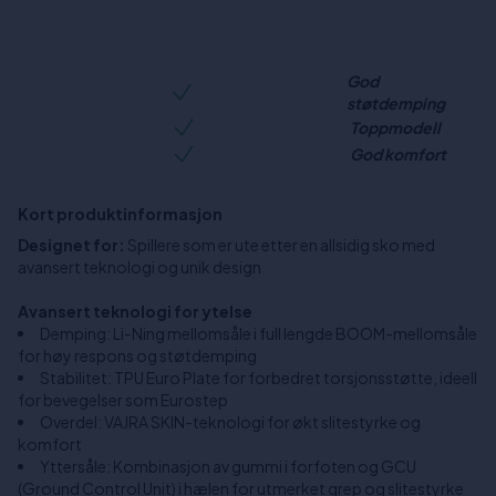
God
støtdemping
Toppmodell
God komfort
Kort produktinformasjon
Designet for:
Spillere som er ute etter en allsidig sko med
avansert teknologi og unik design
Avansert teknologi for ytelse
Demping: Li-Ning mellomsåle i full lengde BOOM-mellomsåle
for høy respons og støtdemping
Stabilitet: TPU Euro Plate for forbedret torsjonsstøtte, ideell
for bevegelser som Eurostep
Overdel: VAJRA SKIN-teknologi for økt slitestyrke og
komfort
Yttersåle: Kombinasjon av gummi i forfoten og GCU
(Ground Control Unit) i hælen for utmerket grep og slitestyrke