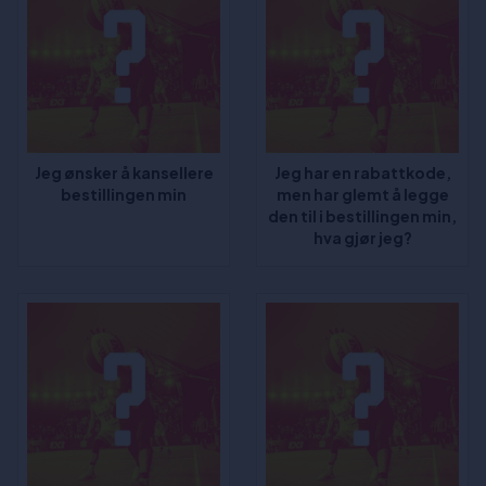
Jeg ønsker å kansellere
Jeg har en rabattkode,
bestillingen min
men har glemt å legge
den til i bestillingen min,
hva gjør jeg?