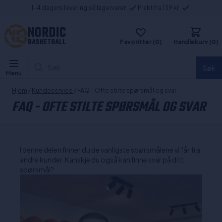
1-4 dagers levering på lagervarer
Frakt fra 139 kr
NORDIC
BASKETBALL
Favoritter (0)
Handlekurv (0)
Søk...
Søk
Menu
Hjem
/
Kundeservice
/ FAQ - Ofte stilte spørsmål og svar
FAQ - OFTE STILTE SPØRSMÅL OG SVAR
I denne delen finner du de vanligste spørsmålene vi får fra
andre kunder. Kanskje du også kan finne svar på ditt
spørsmål?