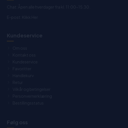
Chat: Åpen alle hverdager fra kl. 11:00-15:30.
E-post:
Klikk Her
Kundeservice
Om oss
Kontakt oss
Kundeservice
Favoritter
Handlekurv
Retur
Vilkår og betingelser
Personvernerklæring
Bestillingsstatus
Følg oss