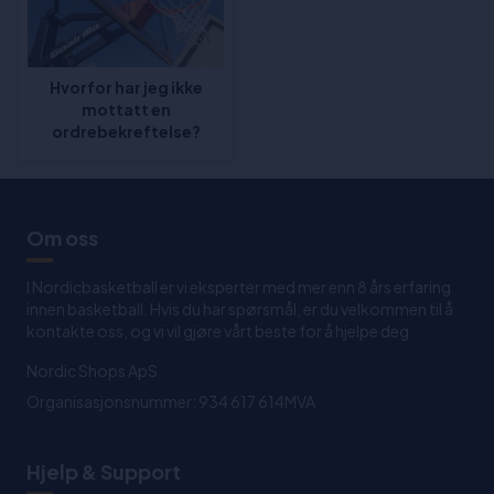
Hvorfor har jeg ikke
mottatt en
ordrebekreftelse?
Om oss
I Nordicbasketball er vi eksperter med mer enn 8 års erfaring
innen basketball. Hvis du har spørsmål, er du velkommen til å
kontakte oss, og vi vil gjøre vårt beste for å hjelpe deg
Nordic Shops ApS
Organisasjonsnummer: 934 617 614MVA
Hjelp & Support