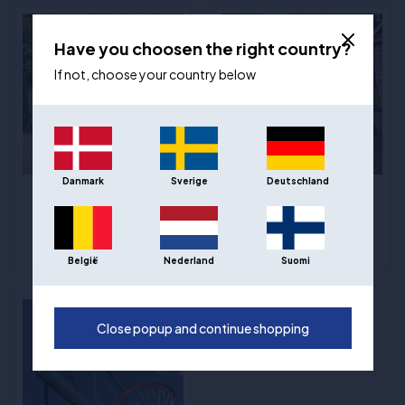
Have you choosen the right country?
If not, choose your country below
Danmark
Sverige
Deutschland
Jeg har ikke mottatt
Jeg mangler
noen melding om at
sporingsnummeret til
bestillingen min er
pakken min
pakket, er den på vei?
België
Nederland
Suomi
Close popup and continue shopping