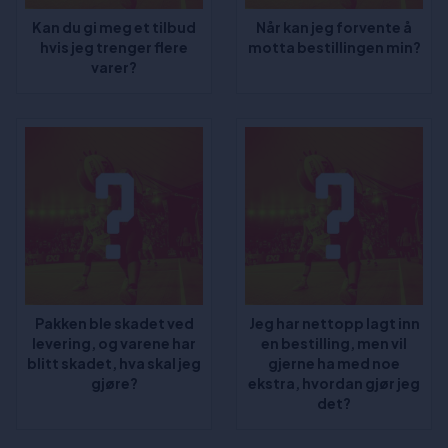
Kan du gi meg et tilbud
Når kan jeg forvente å
hvis jeg trenger flere
motta bestillingen min?
varer?
Pakken ble skadet ved
Jeg har nettopp lagt inn
levering, og varene har
en bestilling, men vil
blitt skadet, hva skal jeg
gjerne ha med noe
gjøre?
ekstra, hvordan gjør jeg
det?