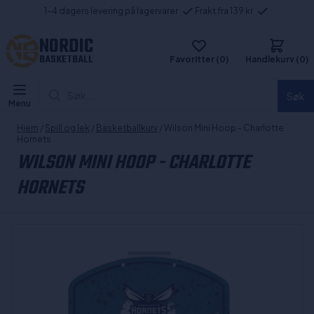
1-4 dagers levering på lagervarer
Frakt fra 139 kr
NORDIC
BASKETBALL
Favoritter (0)
Handlekurv (0)
Søk...
Søk
Menu
Hjem
/
Spill og lek
/
Basketballkurv
/ Wilson Mini Hoop - Charlotte
Hornets
WILSON MINI HOOP - CHARLOTTE
HORNETS