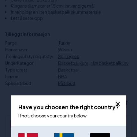
Ringens diameter er 15 cm i innvendige mål
Inneholder en liten basketball i skummateriale
Lett å sette opp
Tilleggsinformasjon
Farge:
Turkis
Merkenavn:
Wilson
Treningsutstyr og utstyr:
Spill og lek
Underkategori:
Basketballkurv
,
Mini basketballkurv
Type idrett:
Basketball
Ligaen:
NBA
Spesialtilbud:
På tilbud
ANDRE POPULÆRE VALG FRA WILSON
Have you choosen the right country?
If not, choose your country below
- 22%
- 18%