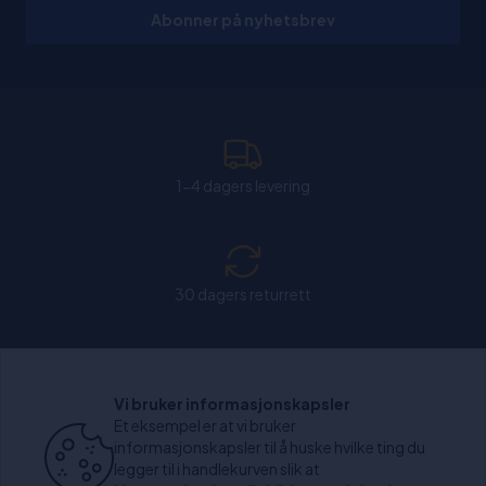
Abonner på nyhetsbrev
1-4 dagers levering
30 dagers returrett
Chat: Åpen alle hverdager fra kl. 11:00-15:30.
Vi bruker informasjonskapsler
Et eksempel er at vi bruker
informasjonskapsler til å huske hvilke ting du
legger til i handlekurven slik at