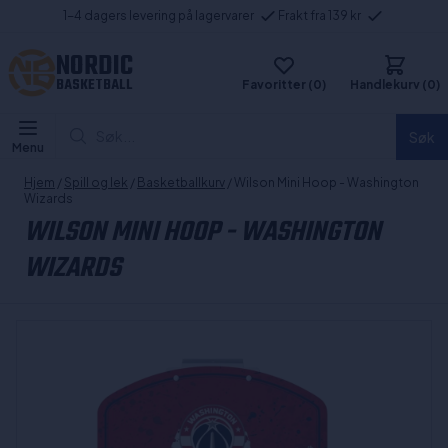
1-4 dagers levering på lagervarer
Frakt fra 139 kr
NORDIC
BASKETBALL
Favoritter (0)
Handlekurv (0)
Søk...
Søk
Menu
Hjem
/
Spill og lek
/
Basketballkurv
/ Wilson Mini Hoop - Washington
Wizards
WILSON MINI HOOP - WASHINGTON
WIZARDS