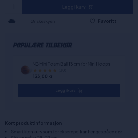
Legg i kurv
Favoritt
Ønskeskyen
POPULÆRE TILBEHØR
NB Mini Foam Ball 13 cm for Mini Hoops
(30)
133,00 kr
Legg i kurv
Kort produktinformasjon
Smart liten kurv som for eksempel kan henges på en dør
Skiven måler 28x23 cm