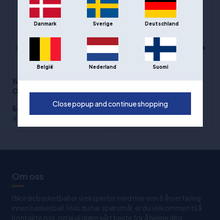
Danmark
Sverige
Deutschland
(34)
(35)
België
Nederland
Suomi
Wilson offisiell NBA
Wilson Evolution
Outdoor størrelse 7
Basketball størrelse 7
Close popup and continue shopping
549,00 kr
969,00 kr
429,00 kr
799,00 kr
Om oss
I Nordicbasketball er vi eksperter med mer enn 8 års erfaring
innen basketball. Hvis du har spørsmål, er du velkommen til å
kontakte oss, og vi vil gjøre vårt beste for å hjelpe deg