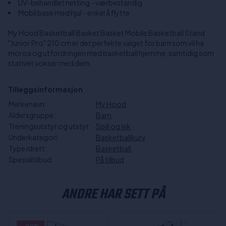
UV-behandlet netting - værbestandig
Mobil base med hjul - enkel å flytte
My Hood Basketball Basket Basket Mobile Basketball Stand
"Junior Pro" 210 cm er det perfekte valget for barn som vil ha
moroa og utfordringen med basketball hjemme, samtidig som
stativet vokser med dem.
Tilleggsinformasjon
Merkenavn:
My Hood
Aldersgruppe:
Barn
Treningsutstyr og utstyr:
Spill og lek
Underkategori:
Basketballkurv
Type idrett:
Basketball
Spesialtilbud:
På tilbud
ANDRE HAR SETT PÅ