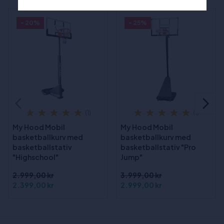
- 20%
- 25%
(1)
(1)
My Hood Mobil
My Hood Mobil
basketballkurv med
basketballkurv med
basketballstativ
basketballstativ "Pro
"Highschool"
Jump"
2.999,00 kr
3.999,00 kr
2.399,00 kr
2.999,00 kr