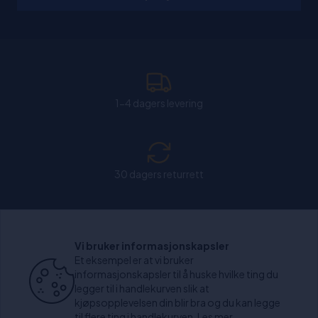
1-4 dagers levering
30 dagers returrett
Chat: Åpen alle hverdager fra kl. 11:00-15:30.
Vi bruker informasjonskapsler
Et eksempel er at vi bruker
informasjonskapsler til å huske hvilke ting du
legger til i handlekurven slik at
kjøpsopplevelsen din blir bra og du kan legge
+1000 anmeldelser
til flere ting i handlekurven.
Les mer