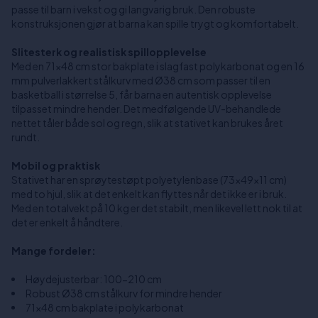
passe til barn i vekst og gi langvarig bruk. Den robuste
konstruksjonen gjør at barna kan spille trygt og komfortabelt.
Slitesterk og realistisk spillopplevelse
Med en 71x48 cm stor bakplate i slagfast polykarbonat og en 16
mm pulverlakkert stålkurv med Ø38 cm som passer til en
basketball i størrelse 5, får barna en autentisk opplevelse
tilpasset mindre hender. Det medfølgende UV-behandlede
nettet tåler både sol og regn, slik at stativet kan brukes året
rundt.
Mobil og praktisk
Stativet har en sprøytestøpt polyetylenbase (73x49x11 cm)
med to hjul, slik at det enkelt kan flyttes når det ikke er i bruk.
Med en totalvekt på 10 kg er det stabilt, men likevel lett nok til at
det er enkelt å håndtere.
Mange fordeler:
Høydejusterbar: 100-210 cm
Robust Ø38 cm stålkurv for mindre hender
71x48 cm bakplate i polykarbonat