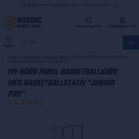
1-4 dagers levering på lagervarer
Frakt fra 139 kr
NORDIC
BASKETBALL
Favoritter (0)
Handlekurv (0)
Søk...
Søk
Menu
Hjem
/
Spill og lek
/
Basketballkurv
/ My Hood Mobil basketballkurv
med basketballstativ "Junior Pro"
MY HOOD MOBIL BASKETBALLKURV
MED BASKETBALLSTATIV "JUNIOR
PRO"
(1)