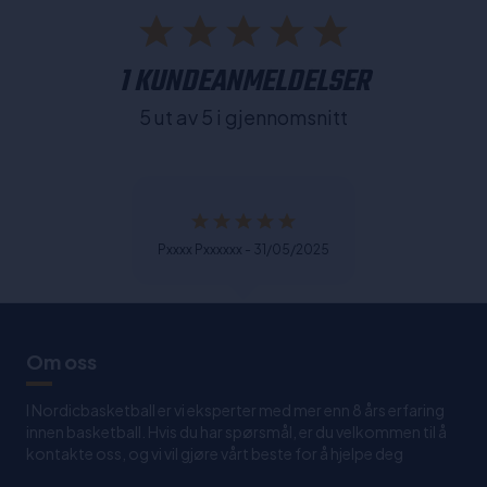
1 KUNDEANMELDELSER
5 ut av 5 i gjennomsnitt
Pxxxx Pxxxxxx - 31/05/2025
Om oss
I Nordicbasketball er vi eksperter med mer enn 8 års erfaring
innen basketball. Hvis du har spørsmål, er du velkommen til å
kontakte oss, og vi vil gjøre vårt beste for å hjelpe deg