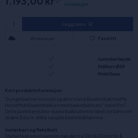
1.193,00 kr
virkedager
Legg i kurv
Favoritt
Ønskeskyen
Justerbar høyde
Stålkurv Ø38
Mobil base
Kort produktinformasjon
Gi yngre barn en morsom og aktiv start på basketball med My
Hood Mobil basketballkurv med basketballstativ "Junior Pro".
Dette justerbare junior-basketballstativet er ideelt for barn som
vil lære å skyte, drible og spille basketball hjemme.
Justerbart og fleksibelt
Stativet kan enkelt justeres i høyden fra 100 til 210 cm for å